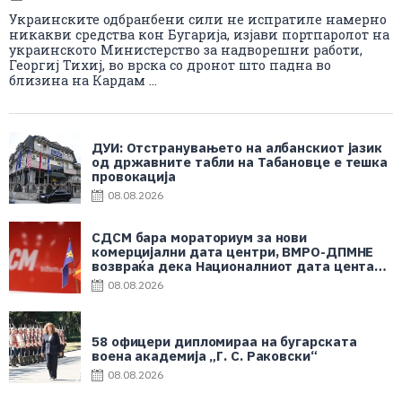
Украинските одбранбени сили не испратиле намерно
никакви средства кон Бугарија, изјави портпаролот на
украинското Министерство за надворешни работи,
Георгиј Тихиј, во врска со дронот што падна во
близина на Кардам ...
ДУИ: Отстранувањето на албанскиот јазик
од државните табли на Табановце е тешка
провокација
08.08.2026
СДСМ бара мораториум за нови
комерцијални дата центри, ВМРО-ДПМНЕ
возвраќа дека Националниот дата центар
е во корист на граѓаните
08.08.2026
58 офицери дипломираа на бугарската
воена академија „Г. С. Раковски“
08.08.2026