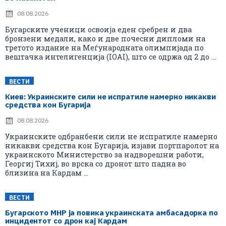
08.08.2026
Бугарските ученици освоија еден сребрен и два
бронзени медали, како и две почесни дипломи на
третото издание на Меѓународната олимпијада по
вештачка интелигенција (IOAI), што се одржа од 2 до ...
ВЕСТИ
Киев: Украинските сили не испратиле намерно никакви
средства кон Бугарија
08.08.2026
Украинските одбранбени сили не испратиле намерно
никакви средства кон Бугарија, изјави портпаролот на
украинското Министерство за надворешни работи,
Георгиј Тихиј, во врска со дронот што падна во
близина на Кардам ...
ВЕСТИ
Бугарското МНР ја повика украинската амбасадорка по
инцидентот со дрон кај Кардам