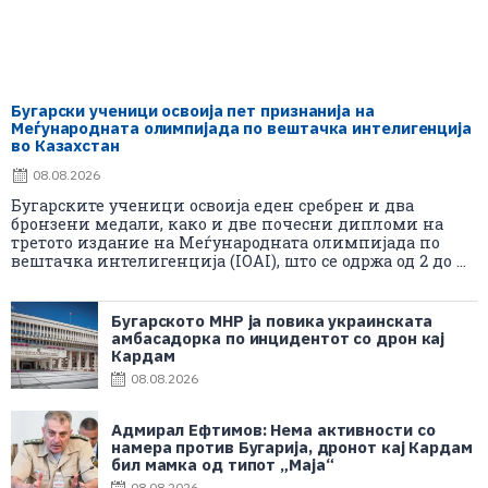
Бугарски ученици освоија пет признанија на
Меѓународната олимпијада по вештачка интелигенција
во Казахстан
08.08.2026
Бугарските ученици освоија еден сребрен и два
бронзени медали, како и две почесни дипломи на
третото издание на Меѓународната олимпијада по
вештачка интелигенција (IOAI), што се одржа од 2 до ...
Бугарското МНР ја повика украинската
амбасадорка по инцидентот со дрон кај
Кардам
08.08.2026
Адмирал Ефтимов: Нема активности со
намера против Бугарија, дронот кај Кардам
бил мамка од типот „Маја“
08.08.2026