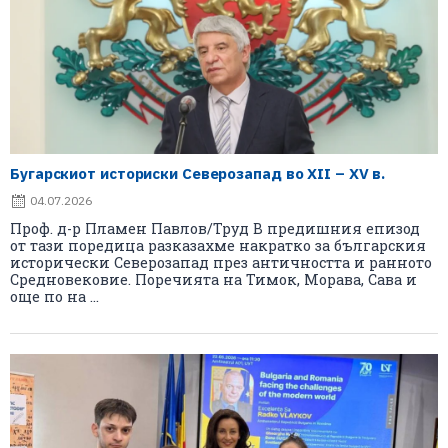
Бугарскиот историски Северозапад во XII – XV в.
04.07.2026
Проф. д-р Пламен Павлов/Труд В предишния епизод
от тази поредица разказахме накратко за българския
исторически Северозапад през античността и ранното
Средновековие. Поречията на Тимок, Морава, Сава и
още по на ...