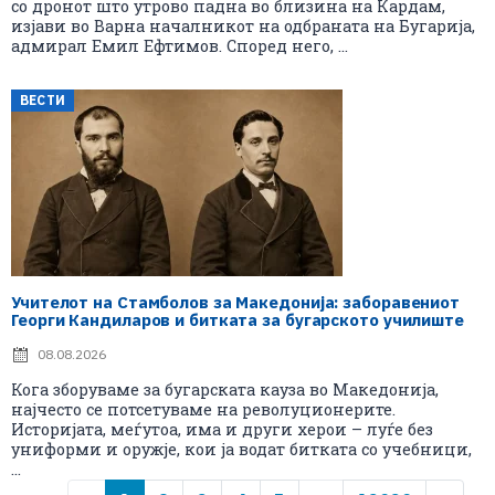
со дронот што утрово падна во близина на Кардам,
изјави во Варна началникот на одбраната на Бугарија,
адмирал Емил Ефтимов. Според него, ...
ВЕСТИ
Учителот на Стамболов за Македонија: заборавениот
Георги Кандиларов и битката за бугарското училиште
08.08.2026
Кога зборуваме за бугарската кауза во Македонија,
најчесто се потсетуваме на револуционерите.
Историјата, меѓутоа, има и други херои – луѓе без
униформи и оружје, кои ја водат битката со учебници,
...