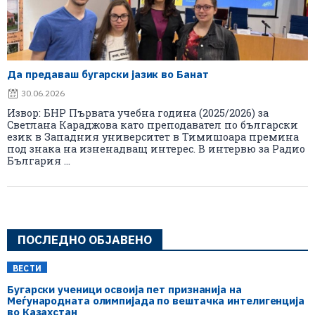
Да предаваш бугарски јазик во Банат
30.06.2026
Извор: БНР Първата учебна година (2025/2026) за
Светлана Караджова като преподавател по български
език в Западния университет в Тимишоара премина
под знака на изненадващ интерес. В интервю за Радио
България ...
ПОСЛЕДНО ОБЈАВЕНО
ВЕСТИ
Бугарски ученици освоија пет признанија на
Меѓународната олимпијада по вештачка интелигенција
во Казахстан