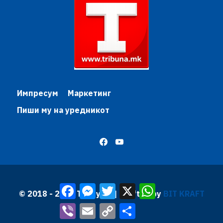
Импресум
Маркетинг
Пиши му на уредникот
Facebook
Messenger
Twitter
X
WhatsApp
© 2018 - 2026 Трибуна | Krafted by
BIT KRAFT
Viber
Email
Copy
Share
Link