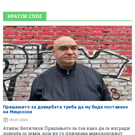
КРАТОК СПОЈ
Прашањето за довербата треба да му биде поставено
на Мицкоски
09.07.2026
Атанас Величков Прашањето за тоа како да се изгради
доверба со земја, која не го признава македонскиот