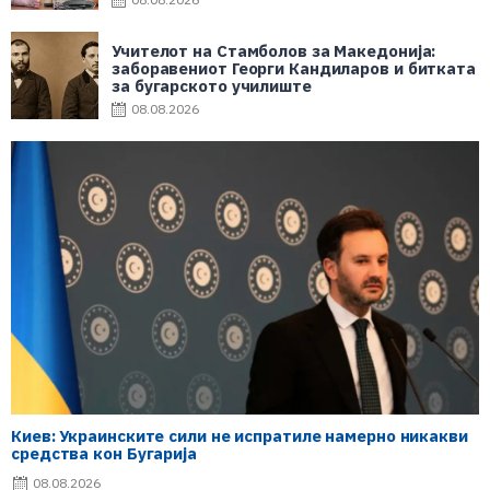
Учителот на Стамболов за Македонија:
заборавениот Георги Кандиларов и битката
за бугарското училиште
08.08.2026
Киев: Украинските сили не испратиле намерно никакви
средства кон Бугарија
08.08.2026