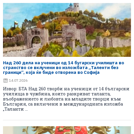
Над 260 дела на ученици од 14 бугарски училишта во
странство се вклучени во изложбата „Таленти без
граници“, која ќе биде отворена во Софија
14.07.2026
Извор: БТА Над 260 творби на ученици от 14 български
училища в чужбина, които разкриват таланта,
въображението и любовта на младите творци към
България, са включени в международната изложба
„Таланти ...