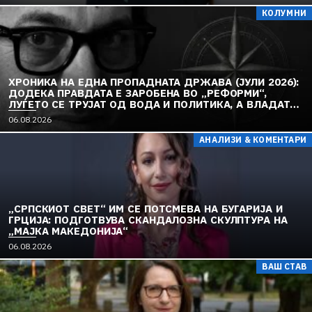
КОЛУМНИ
ХРОНИКА НА ЕДНА ПРОПАДНАТА ДРЖАВА (ЈУЛИ 2026):
ДОДЕКА ПРАВДАТА Е ЗАРОБЕНА ВО „РЕФОРМИ“,
ЛУЃЕТО СЕ ТРУЈАТ ОД ВОДА И ПОЛИТИКА, А ВЛАДАТА
И ОПОЗИЦИЈАТА СЕ „РЕКОНСТРУИРААТ“ – ЗЕМЈАТА
06.08.2026
ТОНЕ ВО „ДОСТОИНСТВО“ И МОЛЧИ ПРЕД УКРАИНА
АНАЛИЗИ & КОМЕНТАРИ
„СРПСКИОТ СВЕТ“ ИМ СЕ ПОТСМЕВА НА БУГАРИЈА И
ГРЦИЈА: ПОДГОТВУВА СКАНДАЛОЗНА СКУЛПТУРА НА
„МАЈКА МАКЕДОНИЈА“
06.08.2026
ВАШ СТАВ