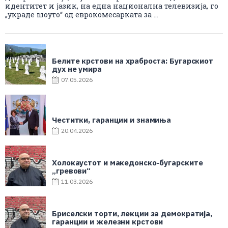
идентитет и јазик, на една национална телевизија, го
„украде шоуто“ од еврокомесарката за ...
Белите крстови на храброста: Бугарскиот
дух не умира
07.05.2026
Честитки, гаранции и знамиња
20.04.2026
Холокаустот и македонско-бугарските
„гревови“
11.03.2026
Бриселски торти, лекции за демократија,
гаранции и железни крстови