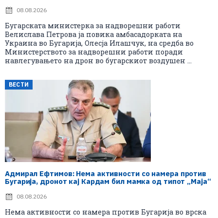
08.08.2026
Бугарската министерка за надворешни работи
Велислава Петрова ја повика амбасадорката на
Украина во Бугарија, Олесја Илашчук, на средба во
Министерството за надворешни работи поради
навлегувањето на дрон во бугарскиот воздушен ...
ВЕСТИ
Адмирал Ефтимов: Нема активности со намера против
Бугарија, дронот кај Кардам бил мамка од типот „Маја“
08.08.2026
Нема активности со намера против Бугарија во врска