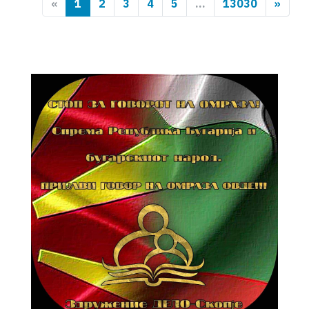
«
1
2
3
4
5
...
13030
»