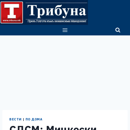
Skip
to
content
ВЕСТИ
|
ПО ДОМА
СДСМ: Мицкоски