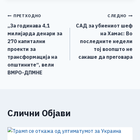
c
ss
tt
at
er
ai
p
ar
e
e
er
s
l
y
e
Навигација
ПРЕТХОДНО
СЛЕДНО
b
n
A
Li
„За годинава 4,1
САД за убиениот шеф
o
g
p
n
на
милијарда денари за
на Хамас: Во
o
er
p
k
напис
270 капитални
последните недели
k
проекти за
тој воопшто не
трансформација на
сакаше да преговара
општините“, вели
ВМРО-ДПМНЕ
Слични Објави