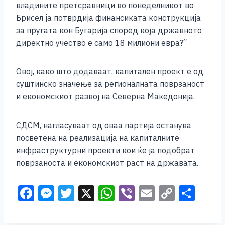
владините претсравници во понеделникот во
Брисел ја потврдија финансиката конструкција
за пругата кон Бугарија според која државното
директно учество е само 18 милиони евра?“
Овој, како што додаваат, капитален проект е од
суштинско значење за регионалната поврзаност
и економскиот развој на Северна Македонија.
СДСМ, нагласуваат од оваа партија останува
посветена на реализација на капиталните
инфраструктурни проекти кои ќе ја подобрат
поврзаноста и економскиот раст на државата.
F
M
T
X
W
Vi
E
C
S
a
e
wi
h
b
m
o
h