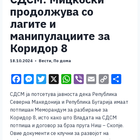
продолжува со
лагите и
манипулациите за
Коридор 8
18.10.2024
Вести
,
По дома
F
M
T
X
W
Vi
E
C
S
a
e
wi
h
b
m
o
h
СДСМ ја потсетува јавноста дека Република
c
ss
tt
at
er
ai
p
ar
Северна Македонија и Република Бугарија имаат
e
e
er
s
l
y
e
потпишан Меморандум за разбирање за
b
n
A
Li
Коридор 8, исто како што Владата на СДСМ
потпиша и договор за брза пруга Ниш – Скопје.
o
g
p
n
Овие документи се клучни за развојот на
o
er
p
k