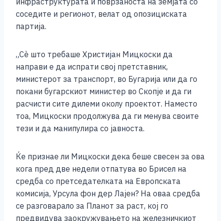
инфраструктурата и поврзаноста на земјата со
k
соседите и регионот, велат од опозициската
партија.
„Сѐ што требаше Христијан Мицкоски да
направи е да испрати свој претставник,
министерот за транспорт, во Бугарија или да го
покани бугарскиот министер во Скопје и да ги
расчисти сите дилеми околу проектот. Наместо
тоа, Мицкоски продолжува да ги менува своите
тези и да манипулира со јавноста.
Ќе признае ли Мицкоски дека беше свесен за ова
кога пред две недели отпатува во Брисел на
средба со претседателката на Европската
комисија, Урсула фон дер Лајен? На оваа средба
се разговарало за Планот за раст, кој го
предвидува заокружувањето на железничкиот