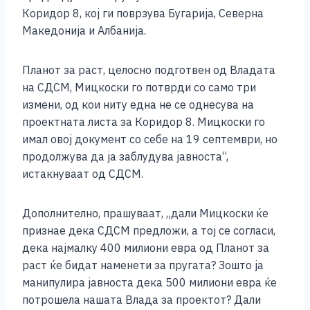
Коридор 8, кој ги поврзува Бугарија, Северна
Македонија и Албанија.
Планот за раст, целосно подготвен од Владата
на СДСМ, Мицкоски го потврди со само три
измени, од кои ниту една не се однесува на
проектната листа за Коридор 8. Мицкоски го
имал овој документ со себе на 19 септември, но
продолжува да ја заблудува јавноста“,
истакнуваат од СДСМ.
Дополнително, прашуваат, „дали Мицкоски ќе
признае дека СДСМ предложи, а тој се согласи,
дека најмалку 400 милиони евра од Планот за
раст ќе бидат наменети за пругата? Зошто ја
манипулира јавноста дека 500 милиони евра ќе
потрошела нашата Влада за проектот? Дали