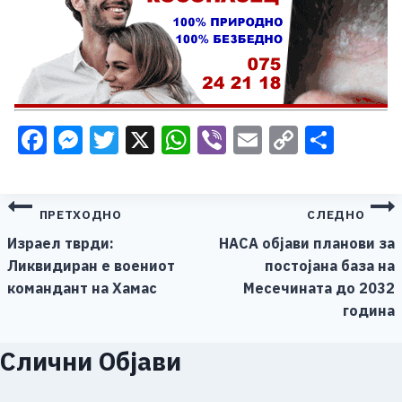
Facebook
Messenger
Twitter
X
WhatsApp
Viber
Email
Copy
Shar
Link
Навигација
ПРЕТХОДНО
СЛЕДНО
на
Израел тврди:
НАСА објави планови за
Ликвидиран е воениот
постојана база на
напис
командант на Хамас
Месечината до 2032
година
Слични Објави