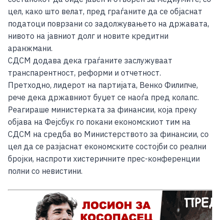
цел, како што велат, пред граѓаните да се објаснат
податоци поврзани со задолжувањето на државата,
нивото на јавниот долг и новите кредитни
аранжмани.
СДСМ додава дека граѓаните заслужуваат
транспарентност, реформи и отчетност.
Претходно, лидерот на партијата, Венко Филипче,
рече дека државниот буџет се наоѓа пред колапс.
Реагираше министерката за финансии, која преку
објава на Фејсбук го покани економскиот тим на
СДСМ на средба во Министерството за финансии, со
цел да се разјаснат економските состојби со реални
бројки, наспроти хистеричните прес-конференции
полни со невистини.