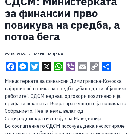
СДСМ: Министерката
за финансии прво
повикува на средба, а
потоа бега
27.05.2026
Вести
,
По дома
Facebook
Messenger
Twitter
X
WhatsApp
Viber
Email
Copy
Shar
Link
Министерката за финансии Димитриеска-Кочоска
најпрвин нè повика на средба „убаво да ги објасниме
работите“. СДСМ веднаш одговори позитивно и ја
прифати поканата. Вчера пратениците ја повикаа во
Собранието. Неа ја нема, велат од
Социјалдемократиот сојуз на Македонија.
Во соопштението СДСМ посочува дека инсистирале
состанокот да биде јавен и отворен за медиумите, со