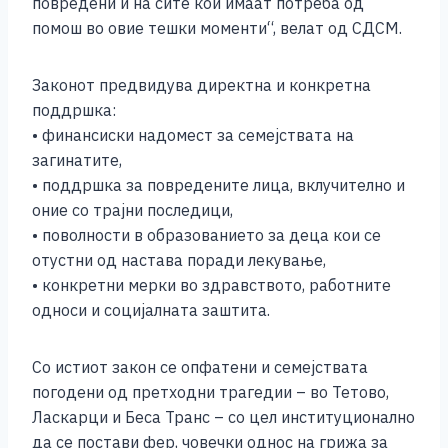
повредени и на сите кои имаат потреба од
k
помош во овие тешки моменти“, велат од СДСМ.
Законот предвидува директна и конкретна
поддршка:
• финансиски надомест за семејствата на
загинатите,
• поддршка за повредените лица, вклучително и
оние со трајни последици,
• поволности в образованието за деца кои се
отустни од настава поради лекување,
• конкретни мерки во здравството, работните
односи и социјалната заштита.
Со истиот закон се опфатени и семејствата
погодени од претходни трагедии – во Тетово,
Ласкарци и Беса Транс – со цел институционално
да се постави фер, човечки однос на грижа за