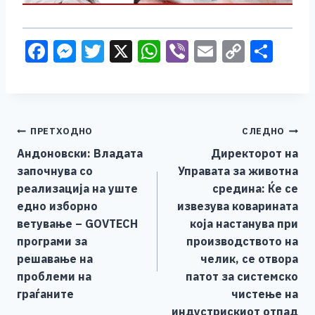
F
M
T
X
W
Vi
E
C
S
a
e
wi
h
b
m
o
h
c
ss
tt
at
er
ai
p
ar
e
e
er
s
l
y
e
Навигација
ПРЕТХОДНО
СЛЕДНО
b
n
A
Li
Андоновски: Владата
Директорот на
o
g
p
n
на
започнува со
Управата за животна
o
er
p
k
напис
реализација на уште
средина: Ќе се
k
едно изборно
извезува коварината
ветување – GOVTECH
која настанува при
програми за
производството на
решавање на
челик, се отвора
проблеми на
патот за системско
граѓаните
чистење на
индустрискиот отпад