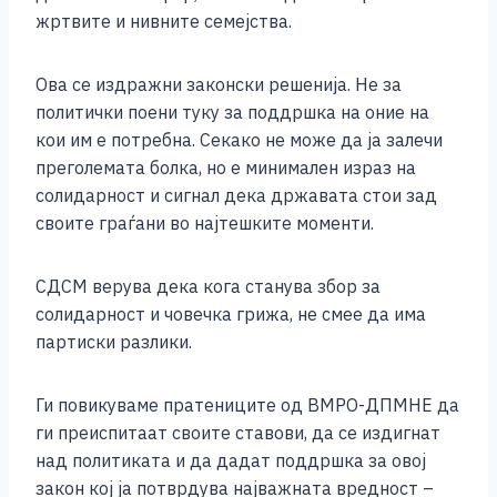
жртвите и нивните семејства.
Ова се издражни законски решенија. Не за
политички поени туку за поддршка на оние на
кои им е потребна. Секако не може да ја залечи
преголемата болка, но е минимален израз на
солидарност и сигнал дека државата стои зад
своите граѓани во најтешките моменти.
СДСМ верува дека кога станува збор за
солидарност и човечка грижа, не смее да има
партиски разлики.
Ги повикуваме пратениците од ВМРО-ДПМНЕ да
ги преиспитаат своите ставови, да се издигнат
над политиката и да дадат поддршка за овој
закон кој ја потврдува најважната вредност –