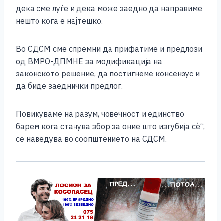
дека сме луѓе и дека може заедно да направиме
нешто кога е најтешко.
Во СДСМ сме спремни да прифатиме и предлози
од ВМРО-ДПМНЕ за модификација на
законското решение, да постигнеме консензус и
да биде заеднички предлог.
Повикуваме на разум, човечност и единство
барем кога станува збор за оние што изгубија сè“,
се наведува во соопштението на СДСМ.