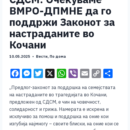
ВМРО-ДПМНЕ да го
поддржи Законот за
настраданите во
Кочани
10.05.2025
Вести
,
По дома
F
M
T
X
W
Vi
E
C
S
a
e
wi
h
b
m
o
h
„Предлог-законот за поддршка на семејствата
c
ss
tt
at
er
ai
p
ar
на настраданите во трагедијата во Кочани,
e
e
er
s
l
y
e
предложен од СДСМ, е чин на човечност,
b
n
A
Li
солидарност и грижа. Намерата е искрена и
исклучиво за помош и поддршка на оние кои
o
g
p
n
изгубија најмногу – своите блиски, на оние кои се
o
er
p
k