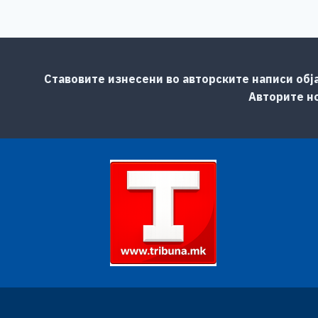
Ставовите изнесени во авторските написи обј
Авторите но