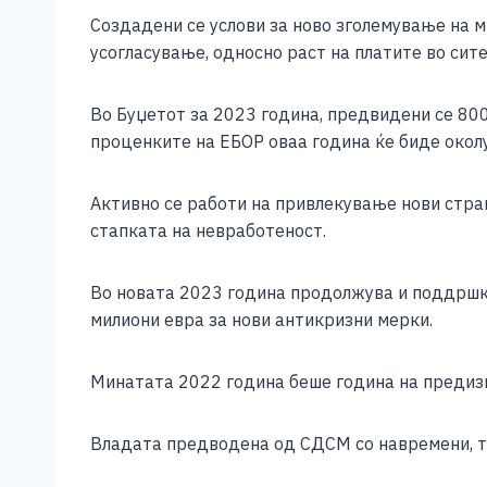
Создадени се услови за ново зголемување на м
усогласување, односно раст на платите во сите
Во Буџетот за 2023 година, предвидени се 800
проценките на ЕБОР оваа година ќе биде околу
Активно се работи на привлекување нови стра
стапката на невработеност.
Во новата 2023 година продолжува и поддршка
милиони евра за нови антикризни мерки.
Минатата 2022 година беше година на предизв
Владата предводена од СДСМ со навремени, т