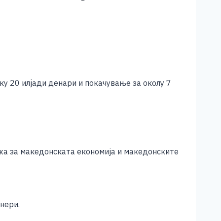
ку 20 илјади денари и покачување за околу 7
ижа за македонската економија и македонските
нери.