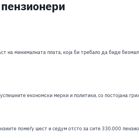
 пензионери
S
h
ст на минималната плата, која би требало да биде безмал
ar
e
успешните економски мерки и политики, со постојана гр
нзиите помеѓу шест и седум отсто за сите 330.000 пензио