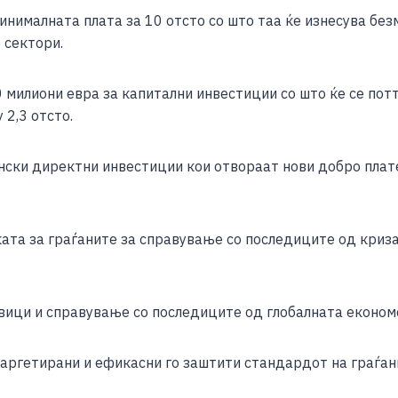
инималната плата за 10 отсто со што таа ќе изнесува без
 сектори.
 милиони евра за капитални инвестиции со што ќе се потт
 2,3 отсто.
нски директни инвестиции кои отвораат нови добро плате
та за граѓаните за справување со последиците од криза
ици и справување со последиците од глобалната економс
аргетирани и ефикасни го заштити стандардот на граѓан