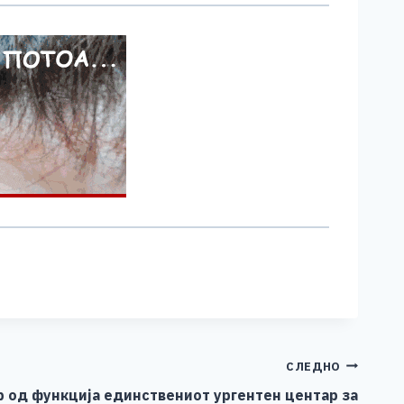
СЛЕДНО
од функција единствениот ургентен центар за