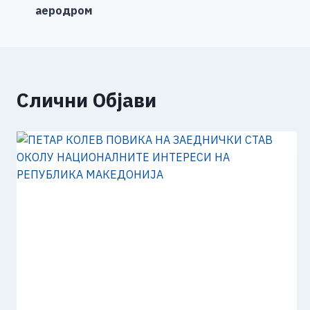
на
аеродром
o
er
p
k
напис
k
Слични Објави