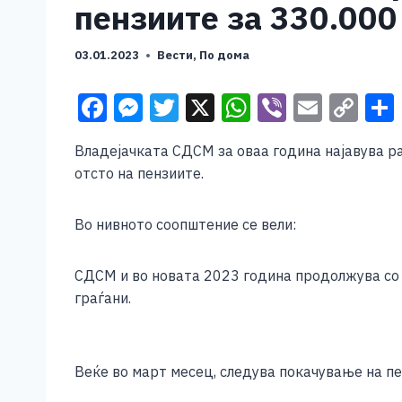
пензиите за 330.000
03.01.2023
Вести
,
По дома
F
M
T
X
W
Vi
E
C
a
e
wi
h
b
m
o
Владејачката СДСМ за оваа година најавува ра
c
ss
tt
at
er
ai
p
отсто на пензиите.
e
e
er
s
l
y
b
n
A
Li
Во нивното соопштение се вели:
o
g
p
n
o
er
p
k
СДСМ и во новата 2023 година продолжува со 
граѓани.
k
Веќе во март месец, следува покачување на пе