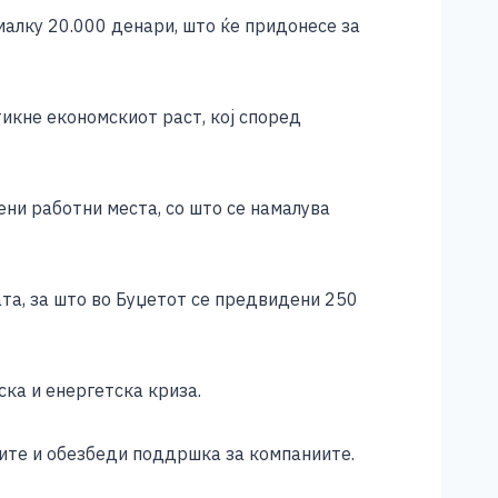
малку 20.000 денари, што ќе придонесе за
икне економскиот раст, кој според
ни работни места, со што се намалува
та, за што во Буџетот се предвидени 250
ка и енергетска криза.
ите и обезбеди поддршка за компаниите.