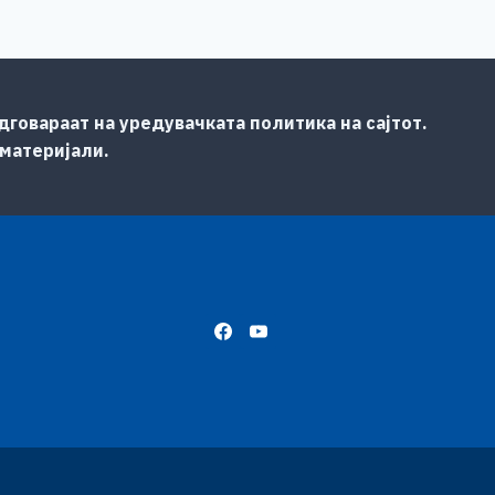
говараат на уредувачката политика на сајтот.
 материјали.