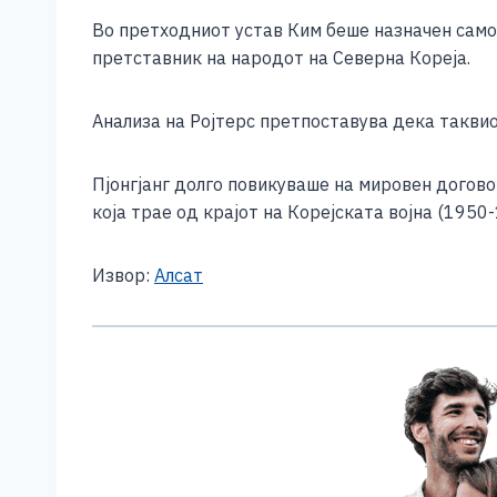
e
e
er
s
l
y
Во претходниот устав Ким беше назначен само 
b
n
A
Li
претставник на народот на Северна Кореја.
o
g
p
n
o
er
p
k
Анализа на Ројтерс претпоставува дека таквио
k
Пјонгјанг долго повикуваше на мировен догово
која трае од крајот на Корејската војна (1950
Извор:
Алсат