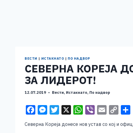
ВЕСТИ
|
ИСТАКНАТО
|
ПО НАДВОР
СЕВЕРНА КОРЕЈА Д
ЗА ЛИДЕРОТ!
12.07.2019
Вести
,
Истакнато
,
По надвор
F
M
T
X
W
Vi
E
C
a
e
wi
h
b
m
o
Северна Кореја донесе нов устав со кој и офи
c
ss
tt
at
er
ai
p