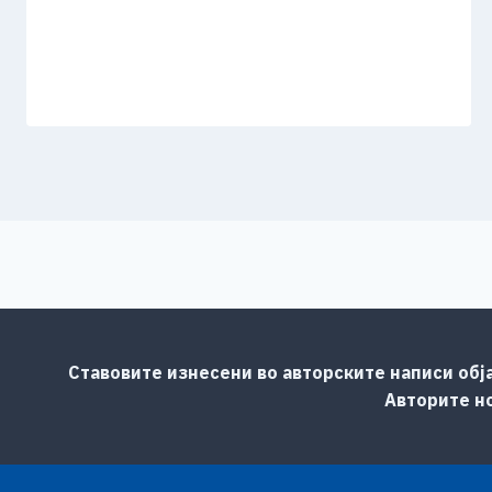
Ставовите изнесени во авторските написи обј
Авторите но