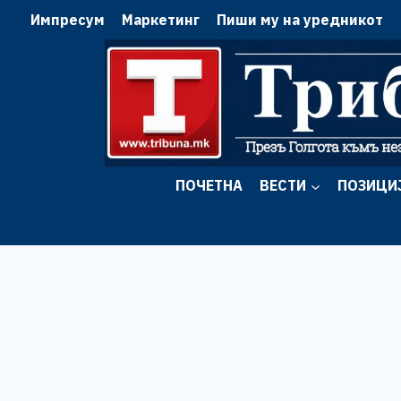
Skip
Импресум
Маркетинг
Пиши му на уредникот
to
content
ПОЧЕТНА
ВЕСТИ
ПОЗИЦИ