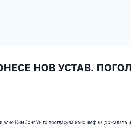
ОНЕСЕ НОВ УСТАВ. ПОГ
S
h
цијално Ким Јонг Ун го прогласува како шеф на државата и
ar