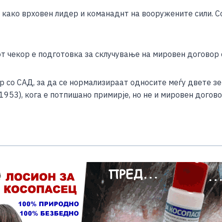
e
како врховен лидер и команаднт на вооружените сили. Со
т чекор е подготовка за склучување на мировен договор 
р со САД, за да се нормализираат односите меѓу двете зе
-1953), кога е потпишано примирје, но не и мировен догово