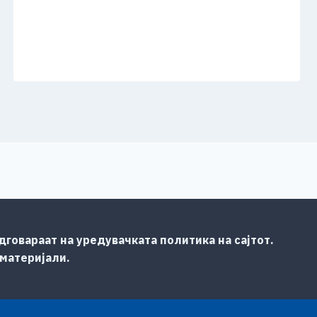
говараат на уредувачката политика на сајтот.
 материјали.