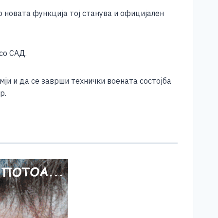
 новата функција тој станува и официјален
со САД.
мји и да се заврши технички воената состојба
р.