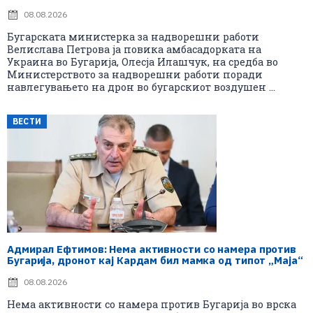
08.08.2026
Бугарската министерка за надворешни работи
Велислава Петрова ја повика амбасадорката на
Украина во Бугарија, Олесја Илашчук, на средба во
Министерството за надворешни работи поради
навлегувањето на дрон во бугарскиот воздушен ...
ВЕСТИ
Адмирал Ефтимов: Нема активности со намера против
Бугарија, дронот кај Кардам бил мамка од типот „Маја“
08.08.2026
Нема активности со намера против Бугарија во врска