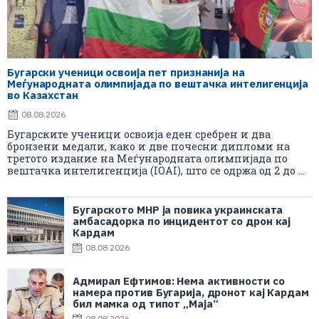
Бугарски ученици освоија пет признанија на
Меѓународната олимпијада по вештачка интелигенција
во Казахстан
08.08.2026
Бугарските ученици освоија еден сребрен и два
бронзени медали, како и две почесни дипломи на
третото издание на Меѓународната олимпијада по
вештачка интелигенција (IOAI), што се одржа од 2 до ...
Бугарското МНР ја повика украинската
амбасадорка по инцидентот со дрон кај
Кардам
08.08.2026
Адмирал Ефтимов: Нема активности со
намера против Бугарија, дронот кај Кардам
бил мамка од типот „Маја“
08.08.2026