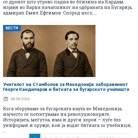
со дронот што утрово падна во близина на Кардам,
изјави во Варна началникот на одбраната на Бугарија,
адмирал Емил Ефтимов. Според него, ...
ВЕСТИ
Учителот на Стамболов за Македонија: заборавениот
Георги Кандиларов и битката за бугарското училиште
08.08.2026
Кога зборуваме за бугарската кауза во Македонија,
најчесто се потсетуваме на револуционерите.
Историјата, меѓутоа, има и други херои – луѓе без
униформи и оружје, кои ја водат битката со учебници,
...