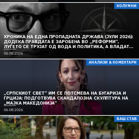
КОЛУМНИ
ХРОНИКА НА ЕДНА ПРОПАДНАТА ДРЖАВА (ЈУЛИ 2026):
ДОДЕКА ПРАВДАТА Е ЗАРОБЕНА ВО „РЕФОРМИ“,
ЛУЃЕТО СЕ ТРУЈАТ ОД ВОДА И ПОЛИТИКА, А ВЛАДАТА
И ОПОЗИЦИЈАТА СЕ „РЕКОНСТРУИРААТ“ – ЗЕМЈАТА
06.08.2026
ТОНЕ ВО „ДОСТОИНСТВО“ И МОЛЧИ ПРЕД УКРАИНА
АНАЛИЗИ & КОМЕНТАРИ
„СРПСКИОТ СВЕТ“ ИМ СЕ ПОТСМЕВА НА БУГАРИЈА И
ГРЦИЈА: ПОДГОТВУВА СКАНДАЛОЗНА СКУЛПТУРА НА
„МАЈКА МАКЕДОНИЈА“
06.08.2026
ВАШ СТАВ