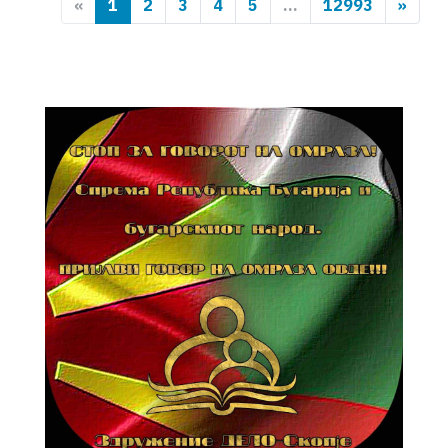
«
1
2
3
4
5
...
12993
»