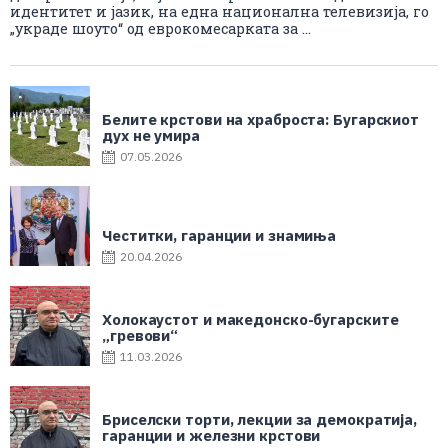
идентитет и јазик, на една национална телевизија, го
„украде шоуто“ од еврокомесарката за ...
Белите крстови на храброста: Бугарскиот
дух не умира
07.05.2026
Честитки, гаранции и знамиња
20.04.2026
Холокаустот и македонско-бугарските
„гревови“
11.03.2026
Бриселски торти, лекции за демократија,
гаранции и железни крстови