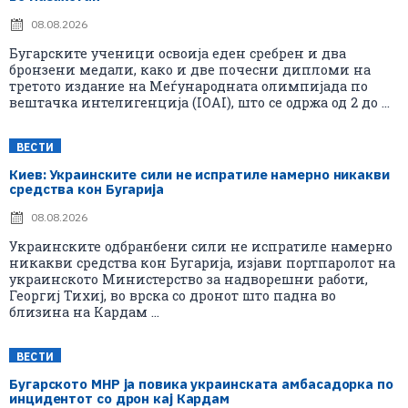
08.08.2026
Бугарските ученици освоија еден сребрен и два
бронзени медали, како и две почесни дипломи на
третото издание на Меѓународната олимпијада по
вештачка интелигенција (IOAI), што се одржа од 2 до ...
ВЕСТИ
Киев: Украинските сили не испратиле намерно никакви
средства кон Бугарија
08.08.2026
Украинските одбранбени сили не испратиле намерно
никакви средства кон Бугарија, изјави портпаролот на
украинското Министерство за надворешни работи,
Георгиј Тихиј, во врска со дронот што падна во
близина на Кардам ...
ВЕСТИ
Бугарското МНР ја повика украинската амбасадорка по
инцидентот со дрон кај Кардам