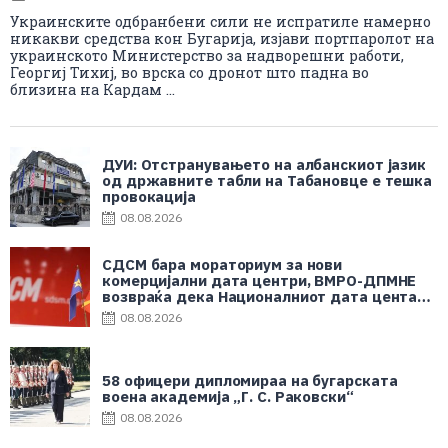
Украинските одбранбени сили не испратиле намерно
никакви средства кон Бугарија, изјави портпаролот на
украинското Министерство за надворешни работи,
Георгиј Тихиј, во врска со дронот што падна во
близина на Кардам ...
ДУИ: Отстранувањето на албанскиот јазик
од државните табли на Табановце е тешка
провокација
08.08.2026
СДСМ бара мораториум за нови
комерцијални дата центри, ВМРО-ДПМНЕ
возвраќа дека Националниот дата центар
е во корист на граѓаните
08.08.2026
58 офицери дипломираа на бугарската
воена академија „Г. С. Раковски“
08.08.2026