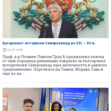
Бугарскиот историски Северозапад во XII – XV в.
04.07.2026
Проф. д-р Пламен Павлов/Труд В предишния епизод
от тази поредица разказахме накратко за българския
исторически Северозапад през античността и ранното
Средновековие. Поречията на Тимок, Морава, Сава и
още по на ...