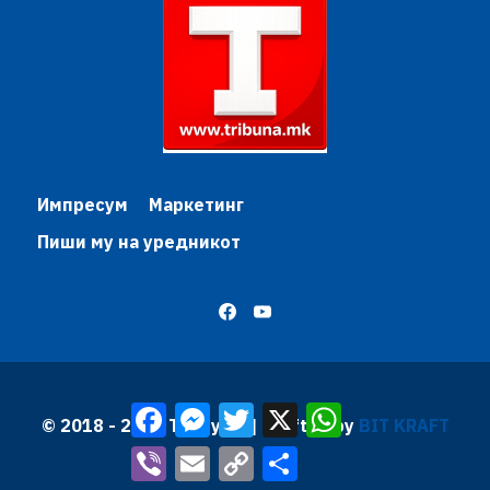
Импресум
Маркетинг
Пиши му на уредникот
Facebook
Messenger
Twitter
X
WhatsApp
© 2018 - 2026 Трибуна | Krafted by
BIT KRAFT
Viber
Email
Copy
Share
Link