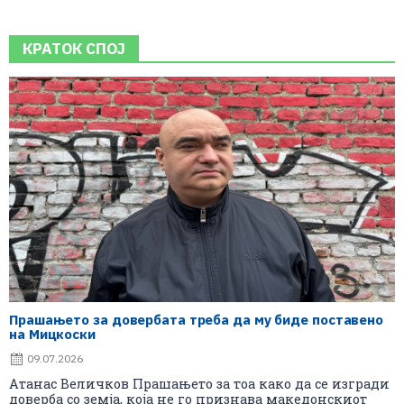
КРАТОК СПОЈ
Прашањето за довербата треба да му биде поставено
на Мицкоски
09.07.2026
Атанас Величков Прашањето за тоа како да се изгради
доверба со земја, која не го признава македонскиот