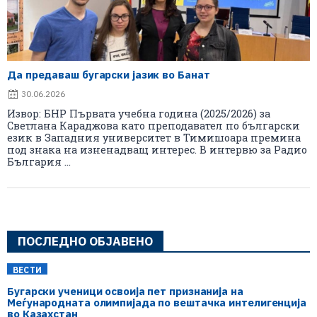
Да предаваш бугарски јазик во Банат
30.06.2026
Извор: БНР Първата учебна година (2025/2026) за
Светлана Караджова като преподавател по български
език в Западния университет в Тимишоара премина
под знака на изненадващ интерес. В интервю за Радио
България ...
ПОСЛЕДНО ОБЈАВЕНО
ВЕСТИ
Бугарски ученици освоија пет признанија на
Меѓународната олимпијада по вештачка интелигенција
во Казахстан