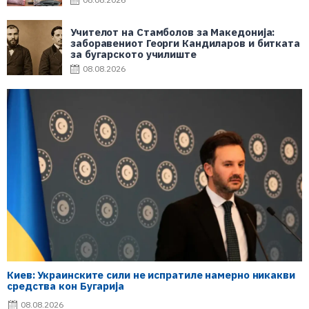
Учителот на Стамболов за Македонија:
заборавениот Георги Кандиларов и битката
за бугарското училиште
08.08.2026
Киев: Украинските сили не испратиле намерно никакви
средства кон Бугарија
08.08.2026