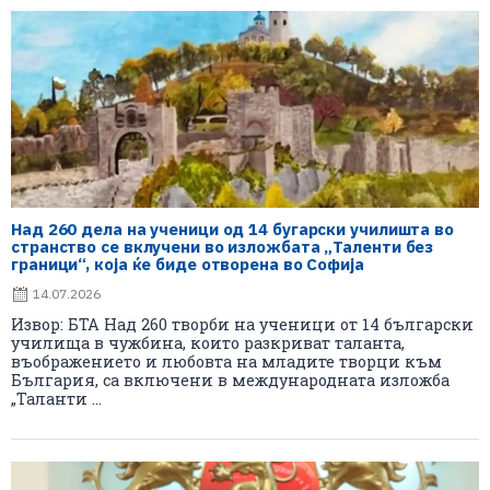
Над 260 дела на ученици од 14 бугарски училишта во
странство се вклучени во изложбата „Таленти без
граници“, која ќе биде отворена во Софија
14.07.2026
Извор: БТА Над 260 творби на ученици от 14 български
училища в чужбина, които разкриват таланта,
въображението и любовта на младите творци към
България, са включени в международната изложба
„Таланти ...