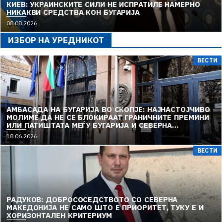
КИЕВ: УКРАИНСКИТЕ СИЛИ НЕ ИСПРАТИЛЕ НАМЕРНО
НИКАКВИ СРЕДСТВА КОН БУГАРИЈА
08.08.2026
ИЗБОР НА УРЕДНИКОТ
ВЕСТИ
АМБАСАДА НА БУГАРИЈА ВО СКОПЈЕ: НАЈНАСТОЈЧИВО
МОЛИМЕ ДА НЕ СЕ БЛОКИРААТ ГРАНИЧНИТЕ ПРЕМИНИ
ИЛИ ПАТИШТАТА МЕЃУ БУГАРИЈА И СЕВЕРНА
МАКЕДОНИЈА
18.06.2026
ВЕСТИ
РАДУКОВ: ДОБРОСОСЕДСТВОТО СО СЕВЕРНА
МАКЕДОНИЈА НЕ САМО ШТО Е ПРИОРИТЕТ, ТУКУ Е И
ХОРИЗОНТАЛЕН КРИТЕРИУМ