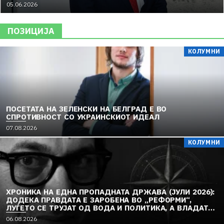
05.06.2026
ПОЗИЦИЈА
КОЛУМНИ
ПОСЕТАТА НА ЗЕЛЕНСКИ НА БЕЛГРАД Е ВО
СПРОТИВНОСТ СО УКРАИНСКИОТ ИДЕАЛ
07.08.2026
КОЛУМНИ
ХРОНИКА НА ЕДНА ПРОПАДНАТА ДРЖАВА (ЈУЛИ 2026):
ДОДЕКА ПРАВДАТА Е ЗАРОБЕНА ВО „РЕФОРМИ“,
ЛУЃЕТО СЕ ТРУЈАТ ОД ВОДА И ПОЛИТИКА, А ВЛАДАТА
И ОПОЗИЦИЈАТА СЕ „РЕКОНСТРУИРААТ“ – ЗЕМЈАТА
06.08.2026
ТОНЕ ВО „ДОСТОИНСТВО“ И МОЛЧИ ПРЕД УКРАИНА