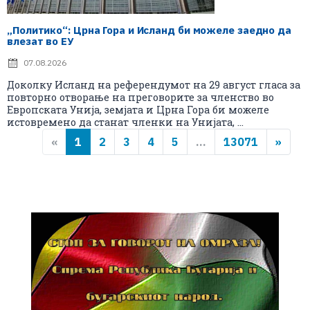
„Политико“: Црна Гора и Исланд би можеле заедно да
влезат во ЕУ
07.08.2026
Доколку Исланд на референдумот на 29 август гласа за
повторно отворање на преговорите за членство во
Европската Унија, земјата и Црна Гора би можеле
истовремено да станат членки на Унијата, ...
«
1
2
3
4
5
...
13071
»