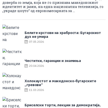
доверба со земја, која не го признава македонскиот
идентитет и јазик, на една национална телевизија, го
„украде шоуто“ од еврокомесарката за ...
Белите крстови на храброста: Бугарскиот
дух не умира
07.05.2026
Честитки, гаранции и знамиња
20.04.2026
Холокаустот и македонско-бугарските
„гревови“
11.03.2026
Бриселски торти, лекции за демократија,