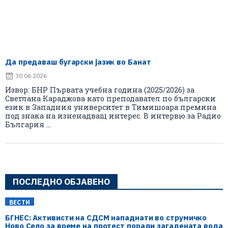
Да предаваш бугарски јазик во Банат
30.06.2026
Извор: БНР Първата учебна година (2025/2026) за
Светлана Караджова като преподавател по български
език в Западния университет в Тимишоара премина
под знака на изненадващ интерес. В интервю за Радио
България ...
ПОСЛЕДНО ОБЈАВЕНО
ВЕСТИ
БГНЕС: Aктивисти на СДСМ нападнати во струмичко
Ново Село за време на протест поради загадената вода