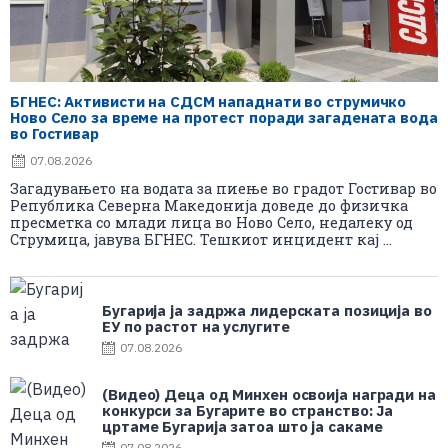
БГНЕС: Aктивисти на СДСМ нападнати во струмичко
Ново Село за време на протест поради загадената вода
во Гостивар
07.08.2026
Загадувањето на водата за пиење во градот Гостивар во
Република Северна Македонија доведе до физичка
пресметка со млади лица во Ново Село, недалеку од
Струмица, јавува БГНЕС. Тешкиот инцидент кај ...
Бугарија ја задржа лидерската позиција во
ЕУ по растот на услугите
07.08.2026
(Видео) Деца од Минхен освоија награди на
конкурси за Бугарите во странство: Ја
цртаме Бугарија затоа што ја сакаме
07.08.2026