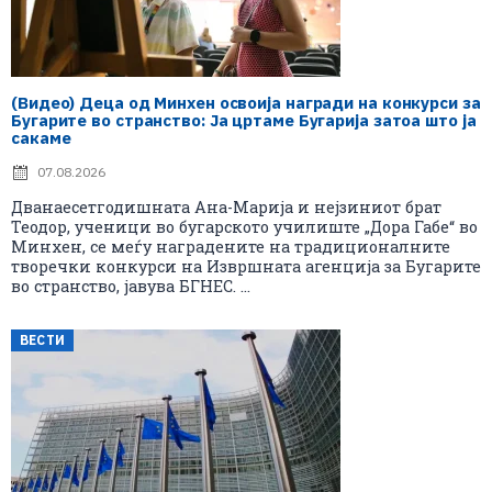
(Видео) Деца од Минхен освоија награди на конкурси за
Бугарите во странство: Ја цртаме Бугарија затоа што ја
сакаме
07.08.2026
Дванаесетгодишната Ана-Марија и нејзиниот брат
Теодор, ученици во бугарското училиште „Дора Габе“ во
Минхен, се меѓу наградените на традиционалните
творечки конкурси на Извршната агенција за Бугарите
во странство, јавува БГНЕС. ...
ВЕСТИ