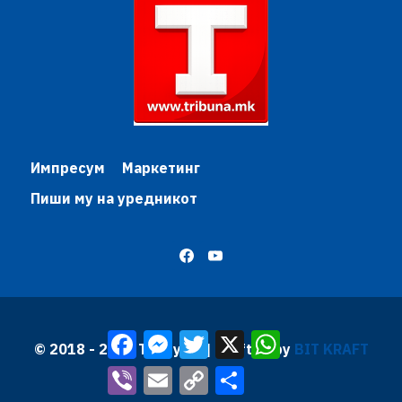
Импресум
Маркетинг
Пиши му на уредникот
Facebook
Messenger
Twitter
X
WhatsApp
© 2018 - 2026 Трибуна | Krafted by
BIT KRAFT
Viber
Email
Copy
Share
Link