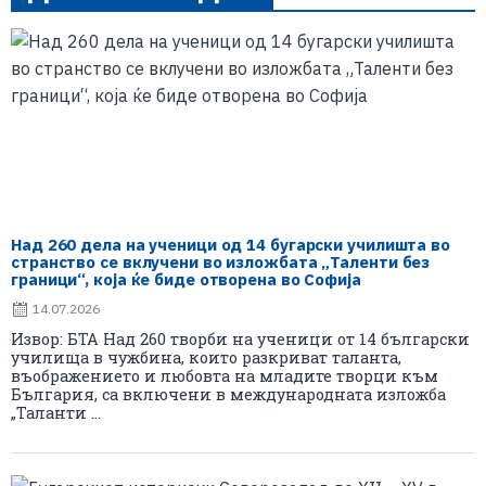
Над 260 дела на ученици од 14 бугарски училишта во
странство се вклучени во изложбата „Таленти без
граници“, која ќе биде отворена во Софија
14.07.2026
Извор: БТА Над 260 творби на ученици от 14 български
училища в чужбина, които разкриват таланта,
въображението и любовта на младите творци към
България, са включени в международната изложба
„Таланти ...