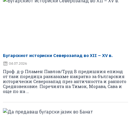
Бугарскиот историски Северозапад во XII – XV в.
04.07.2026
Проф. д-р Пламен Павлов/Труд В предишния епизод
от тази поредица разказахме накратко за българския
исторически Северозапад през античността и ранното
Средновековие. Поречията на Тимок, Морава, Сава и
още по на ...