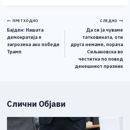
c
ss
tt
at
er
ai
p
ar
e
e
er
s
l
y
e
Навигација
ПРЕТХОДНО
СЛЕДНО
b
n
A
Li
Бајден: Нашата
Да си ја чуваме
o
g
p
n
на
демократија е
татковината, оти
o
er
p
k
напис
загрозена ако победи
друга немаме, порача
k
Трамп
Сиљановска во
честитка по повод
денешниот празник
Слични Објави