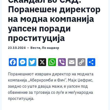
Поранешен директор
на модна компанија
уапсен поради
проституција
23.10.2024
Вести
,
По надвор
F
M
T
X
W
Vi
E
C
S
a
e
wi
h
b
m
o
h
Поранешниот извршен директор на модната
c
ss
tt
at
er
ai
p
ar
компанија „Аберкромби и Фич“, Мајк Џефрис,
e
e
er
s
l
y
e
заедно со уште двајца мажи, е уапсен под
b
n
A
Li
обвинение за трговија со луѓе и меѓународна
проституција.
o
g
p
n
o
er
p
k