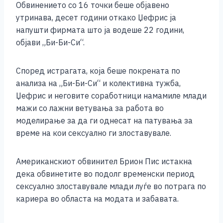
Обвинението со 16 точки беше објавено
k
утринава, десет години откако Џефрис ја
напушти фирмата што ја водеше 22 години,
објави „Би-Би-Си“.
Според истрагата, која беше покрената по
анализа на „Би-Би-Си“ и колективна тужба,
Џефрис и неговите соработници намамиле млади
мажи со лажни ветувања за работа во
моделирање за да ги однесат на патувања за
време на кои сексуално ги злоставувале.
Американскиот обвинител Брион Пис истакна
дека обвинетите во подолг временски период
сексуално злоставувале млади луѓе во потрага по
кариера во областа на модата и забавата.