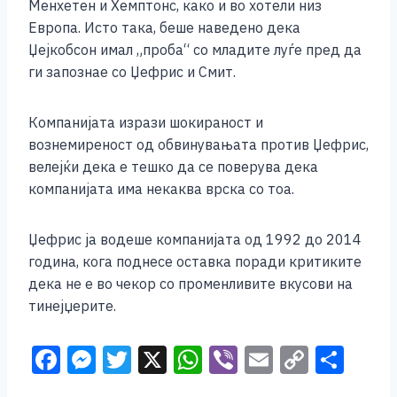
Менхетен и Хемптонс, како и во хотели низ
Европа. Исто така, беше наведено дека
Џејкобсон имал „проба“ со младите луѓе пред да
ги запознае со Џефрис и Смит.
Компанијата изрази шокираност и
вознемиреност од обвинувањата против Џефрис,
велејќи дека е тешко да се поверува дека
компанијата има некаква врска со тоа.
Џефрис ја водеше компанијата од 1992 до 2014
година, кога поднесе оставка поради критиките
дека не е во чекор со променливите вкусови на
тинејџерите.
F
M
T
X
W
Vi
E
C
S
a
e
wi
h
b
m
o
h