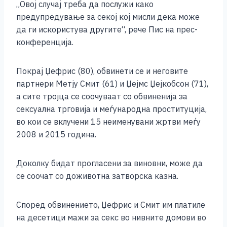
„Овој случај треба да послужи како
предупредување за секој кој мисли дека може
да ги искористува другите“, рече Пис на прес-
конференција.
Покрај Џефрис (80), обвинети се и неговите
партнери Метју Смит (61) и Џејмс Џејкобсон (71),
а сите тројца се соочуваат со обвиненија за
сексуална трговија и меѓународна проституција,
во кои се вклучени 15 неименувани жртви меѓу
2008 и 2015 година.
Доколку бидат прогласени за виновни, може да
се соочат со доживотна затворска казна.
Според обвинението, Џефрис и Смит им платиле
на десетици мажи за секс во нивните домови во