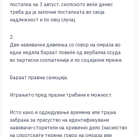
постапка на 3 август, скопското веќе денес
треба да ја започне постапката во своја
надлежност и по овој случај.
2.
Две навивачки дивеења со говор на омраза во
една недела бараат повеќе од вербална осуда
во партиски соопштенија и по социјални мрежи.
Бараат правна санкција.
Играњето пред празни трибини е можност.
Исто како и одредување времена или трајна
забрана за присуство на идентификувани
навивачи-сторители на кривично дело (насилство
на спортските терени, говор на омраза или