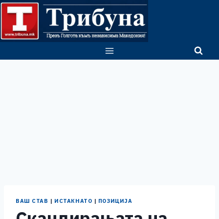
Skip
to
content
ВАШ СТАВ
|
ИСТАКНАТО
|
ПОЗИЦИЈА
Скандирањата на