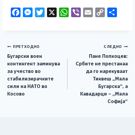
F
M
T
X
W
Vi
E
C
S
a
e
wi
h
b
m
o
h
c
ss
tt
at
er
ai
p
ar
e
e
er
s
l
y
e
Навигација
ПРЕТХОДНО
СЛЕДНО
b
n
A
Li
Бугарски воен
Пане Попкоцев:
o
g
p
n
на
контингент заминува
Србите не престанаа
o
er
p
k
напис
за учество во
да го нарекуваат
k
стабилизирачките
Тиквеш „Мала
сили на НАТО во
Бугарска“, а
Косово
Кавадарци – „Мала
Софија“