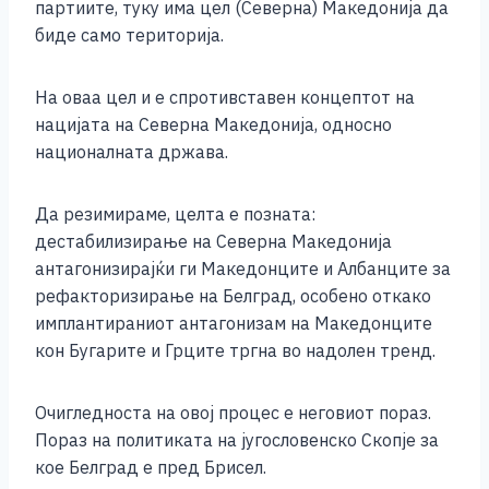
партиите, туку има цел (Северна) Македонија да
биде само територија.
На оваа цел и е спротивставен концептот на
нацијата на Северна Македонија, односно
националната држава.
Да резимираме, целта е позната:
дестабилизирање на Северна Македонија
антагонизирајќи ги Македонците и Албанците за
рефакторизирање на Белград, особено откако
имплантираниот антагонизам на Македонците
кон Бугарите и Грците тргна во надолен тренд.
Очигледноста на овој процес е неговиот пораз.
Пораз на политиката на југословенско Скопје за
кое Белград е пред Брисел.