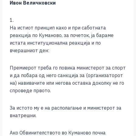
Ивон Величковски
c
ss
tt
at
er
ai
p
ar
e
e
er
s
l
y
e
1.
b
n
A
Li
На истиот принцип како и при саботната
o
g
p
n
реакција по Куманово, за почеток, ја бараме
истата институционална реакција и по
o
er
p
k
вчерашниот ден:
k
Премиерот треба го повика министерот за спорт
и да побара од него санкција за (организаторот
на) навивачите или негова оставка доколку не го
спроведе првото.
За истото му е на располагање и министерот за
внатрешни.
Ако Обвинителството во Куманово почна