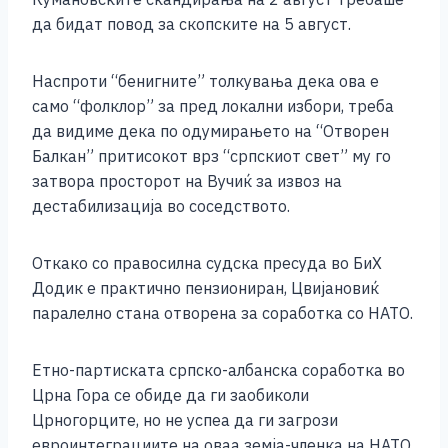
да бидат повод за скопските на 5 август.
Наспроти “бенигните” толкувања дека ова е
само “фолклор” за пред локални избори, треба
да видиме дека по одумирањето на “Отворен
Балкан” притисокот врз “српскиот свет” му го
затвора просторот на Вучиќ за извоз на
дестабилизација во соседството.
Откако со правосилна судска пресуда во БиХ
Додик е практично пензиониран, Цвијановиќ
паралелно стана отворена за соработка со НАТО.
Етно-партиската српско-албанска соработка во
Црна Гора се обиде да ги заобиколи
Црногорците, но не успеа да ги загрози
евроинтеграциите на оваа земја-членка на НАТО.