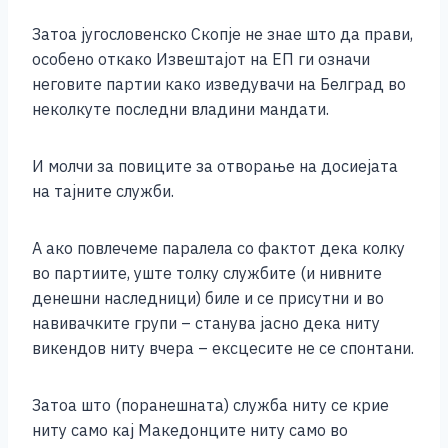
Затоа југословенско Скопје не знае што да прави,
особено откако Извештајот на ЕП ги означи
неговите партии како изведувачи на Белград во
неколкуте последни владини мандати.
И молчи за повиците за отворање на досиејата
на тајните служби.
А ако повлечеме паралела со фактот дека колку
во партиите, уште толку службите (и нивните
денешни наследници) биле и се присутни и во
навивачките групи – станува јасно дека ниту
викендов ниту вчера – ексцесите не се спонтани.
Затоа што (поранешната) служба ниту се крие
ниту само кај Македонците ниту само во