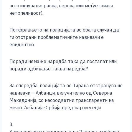
поттикнување расна, верска или меѓуетничка
нетрпеливост).
Потфрлањето на полицијата во обата случаи да
ги отстрани проблематичните навивачи е
евидентно.
Поради немање наредба така да постапат или
поради одбивање таква наредба?
За споредба, полицијата во Тирана отстрануваше
навивачи – Албанци, вклучително од Северна
Македонија, со несоодветни транспаренти на
мечот Албанија-Србија пред пар месеци.
3.
Кумановските скандирања на 2 август требаше