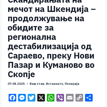
мечот на Шкендија –
продолжување на
обидите за
регионална
дестабилизација од
Сараево, преку Нови
Пазар и Куманово во
Скопје
07.08.2025
Ваш став
,
Истакнато
,
Позиција
F
M
T
X
W
Vi
E
C
S
a
e
wi
h
b
m
o
h