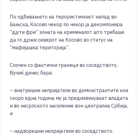
По одбивањето на терористичкиот напад во
Бањска, Косово чекор по чекор ја декомпонира
“дјути фри” зоната на криминалот што требаше
да го држи северот на Косово во статус на
“мафијашка територија”.
Соочен со фактички граници во соседството,
Вучиќ денес бара:
– внатрешни непријатели во демонстрантите кои
скоро една година му ја предизвикуваат владата
и во несрпското население вон централна Србија,
и
– надворешни непријатели во соседството.