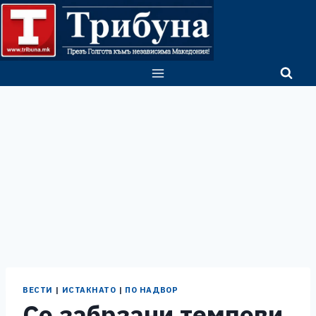
Skip
to
content
ВЕСТИ
|
ИСТАКНАТО
|
ПО НАДВОР
Со забрзани темпови