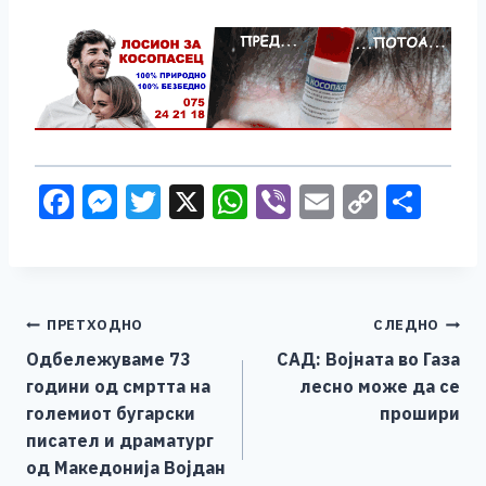
F
M
T
X
W
Vi
E
C
S
a
e
wi
h
b
m
o
h
c
ss
tt
at
er
ai
p
ar
e
e
er
s
l
y
e
Навигација
ПРЕТХОДНО
СЛЕДНО
b
n
A
Li
Одбележуваме 73
САД: Војната во Газа
o
g
p
n
на
години од смртта на
лесно може да се
o
er
p
k
напис
големиот бугарски
прошири
k
писател и драматург
од Македонија Војдан