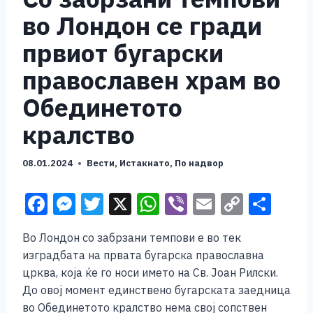
во Лондон се гради
првиот бугарски
православен храм во
Обединетото
кралство
08.01.2024
Вести
,
Истакнато
,
По надвор
F
M
T
X
W
Vi
E
C
S
a
e
wi
h
b
m
o
h
Во Лондон со забрзани темпови е во тек
c
ss
tt
at
er
ai
p
ar
изградбата на првата бугарска православна
e
e
er
s
l
y
e
црква, која ќе го носи името на Св. Јоан Рилски.
b
n
A
Li
До овој момент единствено бугарската заедница
во Обединетото кралство нема свој сопствен