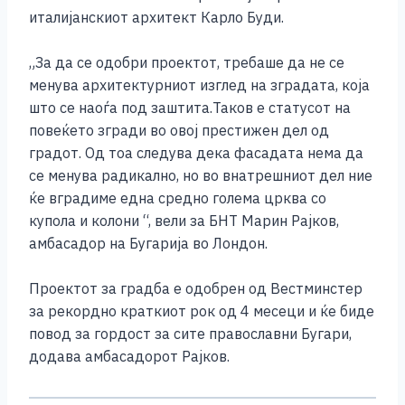
италијанскиот архитект Карло Буди.
„За да се одобри проектот, требаше да не се
менува архитектурниот изглед на зградата, која
што се наоѓа под заштита.Таков е статусот на
повеќето згради во овој престижен дел од
градот. Од тоа следува дека фасадата нема да
се менува радикално, но во внатрешниот дел ние
ќе вградиме една средно голема црква со
купола и колони “, вели за БНТ Марин Рајков,
амбасадор на Бугарија во Лондон.
Проектот за градба е одобрен од Вестминстер
за рекордно краткиот рок од 4 месеци и ќе биде
повод за гордост за сите православни Бугари,
додава амбасадорот Рајков.