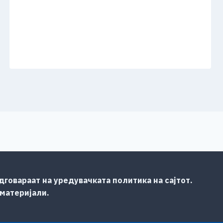
говараат на уредувачката политика на сајтот.
 материјали.