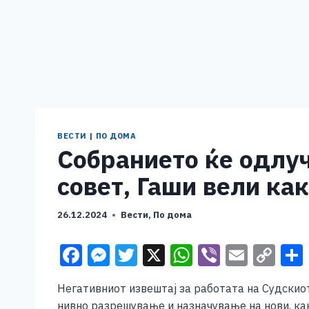
ВЕСТИ
|
ПО ДОМА
Собранието ќе одлу
совет, Гаши вели ка
26.12.2024
Вести
,
По дома
F
M
T
X
W
Vi
E
C
a
e
wi
h
b
m
o
Негативниот извештај за работата на Судскиот
c
ss
tt
at
er
ai
p
нивно разрешување и назначување на нови, как