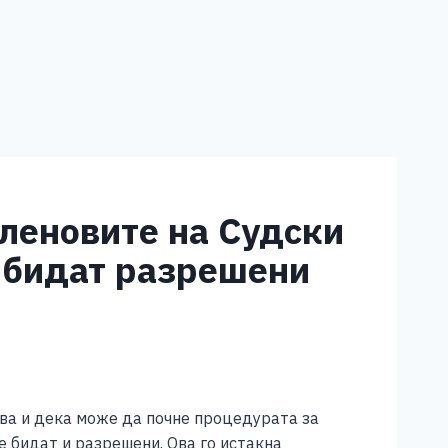
леновите на Судски
е бидат разрешени
ува и дека може да почне процедурата за
е бидат и разрешени. Ова го истакна