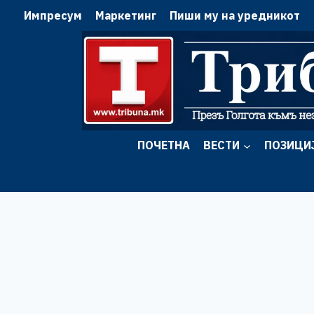
Skip
Импресум
Маркетинг
Пиши му на уредникот
to
content
ПОЧЕТНА
ВЕСТИ
ПОЗИЦИ