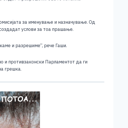
омисијата за именување и назначување. Од
 создадат услови за тоа прашање.
каме и разрешиме“, рече Гаши.
вно и противзаконски Парламентот да ги
на грешка.