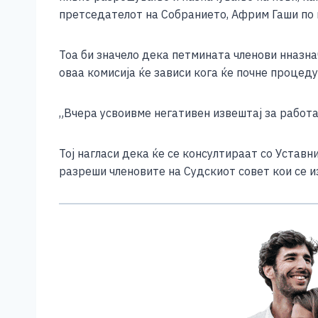
e
e
er
s
l
y
претседателот на Собранието, Африм Гаши по 
b
n
A
Li
o
g
p
n
Тоа би значело дека петмината членови нназн
оваа комисија ќе зависи кога ќе почне процед
o
er
p
k
k
„Вчера усвоивме негативен извештај за работа
Тој нагласи дека ќе се консултираат со Устав
разреши членовите на Судскиот совет кои се и