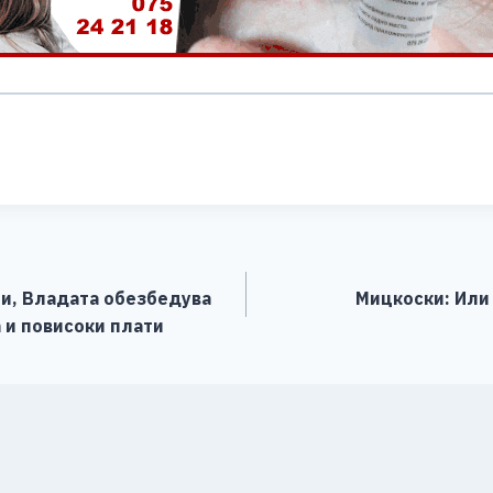
S
h
ar
e
ни, Владата обезбедува
Мицкоски: Или 
 и повисоки плати