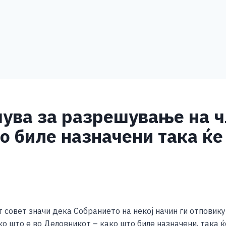
чува за разрешување на ч
ко биле назначени така ќ
S
h
 совет значи дека Собранието на некој начин ги отповик
ar
о што е во Деловникот – како што биле назначени, така ќ