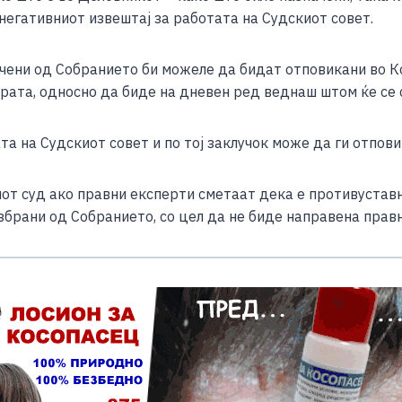
e
негативниот извештај за работата на Судскиот совет.
ачени од Собранието би можеле да бидат отповикани во К
урата, односно да биде на дневен ред веднаш штом ќе се
та на Судскиот совет и по тој заклучок може да ги отпови
ниот суд ако правни експерти сметаат дека е противуста
збрани од Собранието, со цел да не биде направена прав