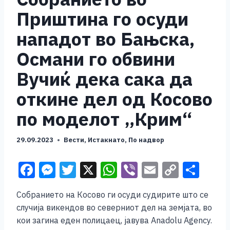
Приштина го осуди
нападот во Бањска,
Османи го обвини
Вучиќ дека сака да
откине дел од Косово
по моделот „Крим“
29.09.2023
Вести
,
Истакнато
,
По надвор
F
M
T
X
W
Vi
E
C
S
a
e
wi
h
b
m
o
h
Собранието на Косово ги осуди судирите што се
c
ss
tt
at
er
ai
p
ar
случија викендов во северниот дел на земјата, во
e
e
er
s
l
y
e
кои загина еден полицаец, јавува Anadolu Agency.