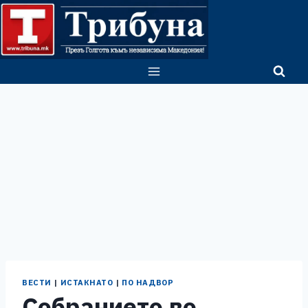
Skip
to
content
ВЕСТИ
|
ИСТАКНАТО
|
ПО НАДВОР
Собранието во