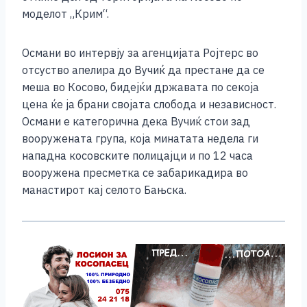
моделот „Крим“.
Османи во интервју за агенцијата Ројтерс во
отсуство апелира до Вучиќ да престане да се
меша во Косово, бидејќи државата по секоја
цена ќе ја брани својата слобода и независност.
Османи е категорична дека Вучиќ стои зад
вооружената група, која минатата недела ги
нападна косовските полицајци и по 12 часа
вооружена пресметка се забарикадира во
манастирот кај селото Бањска.