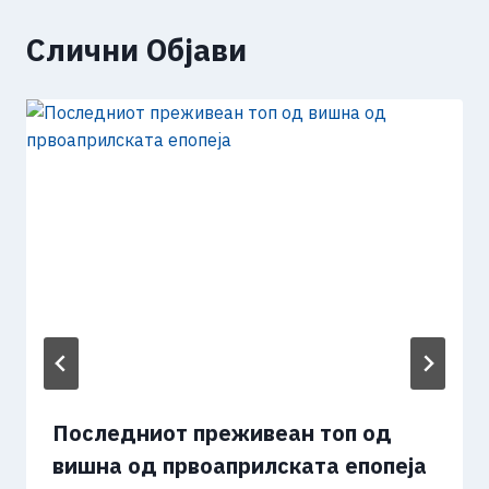
Слични Објави
Последниот преживеан топ од
вишна од првоаприлската епопеја