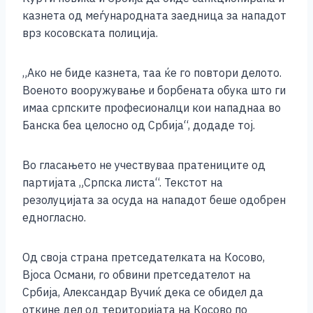
казнета од меѓународната заедница за нападот
врз косовската полиција.
„Ако не биде казнета, таа ќе го повтори делото.
Военото вооружување и борбената обука што ги
имаа српските професионалци кои нападнаа во
Банска беа целосно од Србија“, додаде тој.
Во гласањето не учествуваа пратениците од
партијата „Српска листа“. Текстот на
резолуцијата за осуда на нападот беше одобрен
едногласно.
Од своја страна претседателката на Косово,
Вјоса Османи, го обвини претседателот на
Србија, Александар Вучиќ дека се обидел да
откине дел од територијата на Косово по