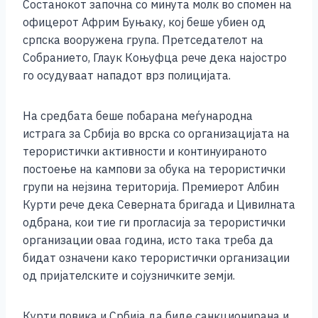
b
n
A
Li
Состанокот започна со минута молк во спомен на
офицерот Африм Буњаку, кој беше убиен од
o
g
p
n
српска вооружена група. Претседателот на
o
er
p
k
Собранието, Глаук Коњуфца рече дека најостро
k
го осудуваат нападот врз полицијата.
На средбата беше побарана меѓународна
истрага за Србија во врска со организацијата на
терористички активности и континуираното
постоење на кампови за обука на терористички
групи на нејзина територија. Премиерот Албин
Курти рече дека Северната бригада и Цивилната
одбрана, кои тие ги прогласија за терористички
организации оваа година, исто така треба да
бидат означени како терористички организации
од пријателските и сојузничките земји.
Курти повика и Србија да биде санкционирана и