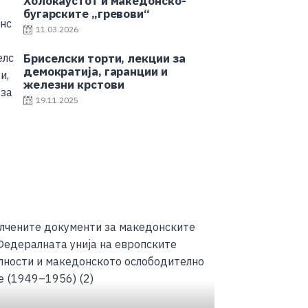
Холокаустот и македонско-
бугарските „гревови“
11.03.2026
Бриселски торти, лекции за
демократија, гаранции и
железни крстови
19.11.2025