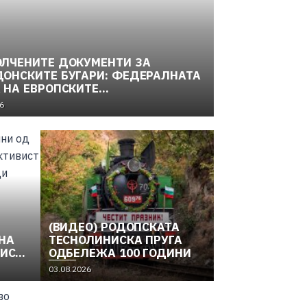
ЛЧЕНИТЕ ДОКУМЕНТИ ЗА
ОНСКИТЕ БУГАРИ: ФЕДЕРАЛНАТА
 НА ЕВРОПСКИТЕ
ОНАЛНОСТИ И МАКЕДОНСКОТО
6
ОДИТЕЛНО ДВИЖЕЊЕ (1949–
(2)
(ВИДЕО) РОДОПСКАТА
НА
ТЕСНОЛИНИСКА ПРУГА
ВИСТ
ОДБЕЛЕЖА 100 ГОДИНИ
03.08.2026