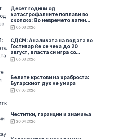
Десет години од
катастрофалните поплави во
скопско: Во невремето загинаа
22 лица
06.08.2026
СДСМ: Анализата на водата во
Гостивар ќе се чека до 20
август, власта си игра со
здравјето на граѓаните
06.08.2026
Белите крстови на храброста:
Бугарскиот дух не умира
07.05.2026
Честитки, гаранции и знамиња
20.04.2026