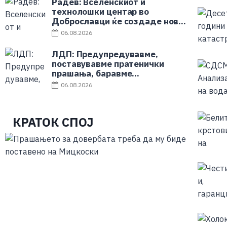
Радев: Вселенскиот и
технолошки центар во
Доброславци ќе создаде нови
можности за инвестиции,
06.08.2026
научни истражувања и
високотехнолошко
ЛДП: Предупредувавме,
производство
поставувавме пратенички
прашања, баравме
одговорност – денес
06.08.2026
онколошките пациенти
повторно се без терапија
КРАТОК СПОЈ