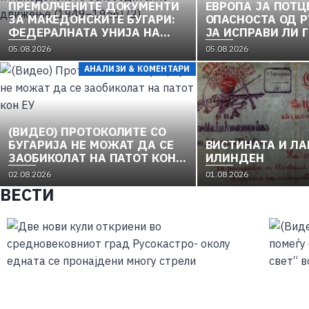
ПРЕМОЛЧЕНИТЕ ДОКУМЕНТИ
ЕВРОПА ЈА ПОТЦ
ЗА МАКЕДОНСКИТЕ БУГАРИ:
ОПАСНОСТА ОД Р
ФЕДЕРАЛНАТА УНИЈА НА
ЈА ИСПРАВИ ЛИ 
ЕВРОПСКИТЕ
„СРПСКИОТ СВЕТ
05.08.2026
05.08.2026
НАЦИОНАЛНОСТИ И
АНАЛИЗИ & КОМЕНТАРИ
МАКЕДОНСКОТО
ОСЛОБОДИТЕЛНО ДВИЖЕЊЕ
(1949–1956) (2)
(ВИДЕО) ПРОТОКОЛИТЕ СО
БУГАРИЈА НЕ МОЖАТ ДА СЕ
ВИСТИНАТА И ЛА
ЗАОБИКОЛАТ НА ПАТОТ КОН
ИЛИНДЕН
ЕУ
02.08.2026
01.08.2026
ВЕСТИ