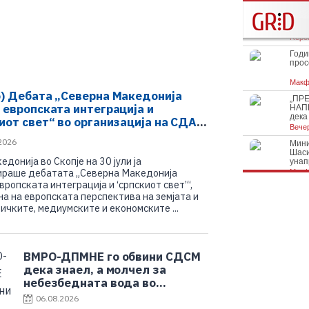
) Дебата „Северна Македонија
 европската интеграција и
иот свет“ во организација на СДА
онија
2026
донија во Скопје на 30 јули ја
ираше дебатата „Северна Македонија
вропската интеграција и ‘српскиот свет’“,
а на европската перспектива на земјата и
ичките, медиумските и економските ...
ВМРО-ДПМНЕ го обвини СДСМ
дека знаел, а молчел за
небезбедната вода во
Гостивар
06.08.2026