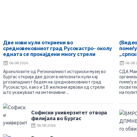
Две нови кули откриени во
(Видео
средновековниот град Русокастро- околу
помеѓу
едната се пронајдени многу стрели
„српск
Макед
06.08.2026
06.08.
Археолозите од Регионалниот историски музеј во
СДА Маке
Бургас открија две досега непознати кули кај
организ
југозападниот бедем на средновековниот град
помеѓу е
Русокастро, како и 18 железни врвови од стрели
посветен
што укажуваат на интензивни ...
на полит
Софиски универзитет отвора
филијала во Бургас
06.08.2026