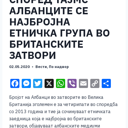
АЛБАНЦИТЕ СЕ
НАЈБРОЈНА
ЕТНИЧКА ГРУПА ВО
БРИТАНСКИТЕ
ЗАТВОРИ
02.05.2020
Вести
,
По надвор
F
M
T
X
W
Vi
E
C
S
a
e
wi
h
b
m
o
h
Бројот на Албанци во затворите во Велика
c
ss
tt
at
er
ai
p
ar
Британија зголемен е за четирипати во споредба
e
e
er
s
l
y
e
со 2013 година и тие ја сочинуваат етничката
b
n
A
Li
заедница која е најбројна во британските
затвори, објавуваат албанските медиуми