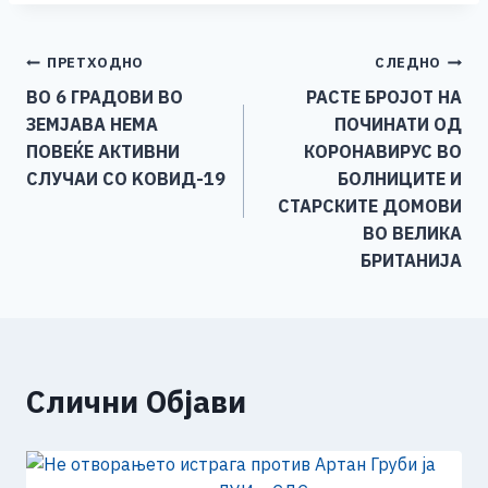
c
ss
tt
at
er
ai
p
ar
e
e
er
s
l
y
e
Навигација
ПРЕТХОДНО
СЛЕДНО
b
n
A
Li
ВО 6 ГРАДОВИ ВО
РАСТЕ БРОЈОТ НА
o
g
p
n
на
ЗЕМЈАВА НЕМА
ПОЧИНАТИ ОД
o
er
p
k
напис
ПОВЕЌЕ АКТИВНИ
КОРОНАВИРУС ВО
k
СЛУЧАИ СО KОВИД-19
БОЛНИЦИТЕ И
СТАРСКИТЕ ДОМОВИ
ВО ВЕЛИКА
БРИТАНИЈА
Слични Објави