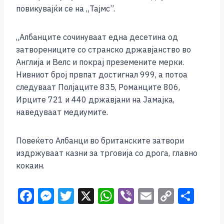
o
g
p
n
повикувајќи се на „Тајмс”.
o
er
p
k
k
„Албанците сочинуваат една десетина од
затворениците со странско државјанство во
Англија и Велс и покрај преземените мерки.
Нивниот број првпат достигнал 999, а потоа
следуваат Полјаците 835, Романците 806,
Ирците 721 и 440 државјани на Јамајка,
наведуваат медиумите.
Повеќето Албанци во британските затвори
издржуваат казни за трговија со дрога, главно
кокаин.
F
M
T
X
W
Vi
E
C
S
a
e
wi
h
b
m
o
h