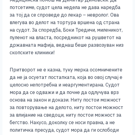
потсетиме, судот цела недела не дава наредба
за тој да се спроведе до лекар – невролог. Ова
влегува во делот на тортура вршена од страна
на судот. За споредба, Боки Тредичи, миленикот,
пуленот на власта, посредникот на рушветот на
државната мафија, веднаш беше развозуван низ
скопските клиники!
Притворот не е казна, туку мерка осомничените
да не ја осуетат постапката, која во овој случај е
целосно непотребна и неаргументирана. Судот
мора да се одважи и да почне да одлучува врз
основа на закон и докази. Ниту постои можност
за повторување на делото, ниту постои можност
за влијание на сведоци, ниту постои можност за
бегство. Накусо, доколку се носи правна, а не
политичка пресуда, судот мора да ги ослободи