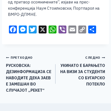
од притвор осомничените“, изјави на прес-
конференција Наум Стоилковски, Портпарол на
ВМРО-ДПМНЕ.
F
M
T
X
W
Vi
E
C
S
a
e
wi
h
b
m
o
h
c
ss
tt
at
er
ai
p
ar
e
e
er
s
l
y
e
Навигација
ПРЕТХОДНО
СЛЕДНО
b
n
A
Li
РУСКОВСКА:
УКИНАТО Е БАРАЊЕТО
o
g
p
n
на
ДЕЗИНФОРМАЦИЈА СЕ
НА ВИЗИ ЗА СТУДЕНТИ
o
er
p
k
напис
НАВОДИТЕ ДЕКА ЗАЕВ
СО БУГАРСКО
k
Е ЗАМЕШАН ВО
ПОТЕКЛО
СЛУЧАЈОТ „РЕКЕТ“