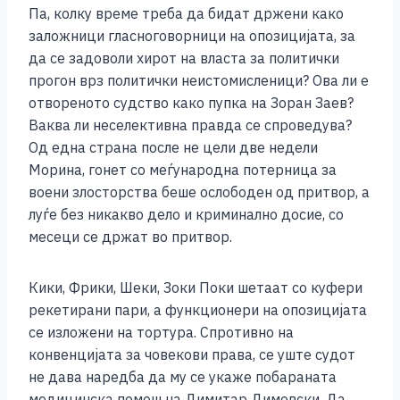
Па, колку време треба да бидат држени како
заложници гласноговорници на опозицијата, за
да се задоволи хирот на власта за политички
прогон врз политички неистомисленици? Ова ли е
отвореното судство како пупка на Зоран Заев?
Ваква ли неселективна правда се спроведува?
Од една страна после не цели две недели
Морина, гонет со меѓународна потерница за
воени злосторства беше ослободен од притвор, а
луѓе без никакво дело и криминално досие, со
месеци се држат во притвор.
Кики, Фрики, Шеки, Зоки Поки шетаат со куфери
рекетирани пари, а функционери на опозицијата
се изложени на тортура. Спротивно на
конвенцијата за човекови права, се уште судот
не дава наредба да му се укаже побараната
медицинска помош на Димитар Димовски. Да