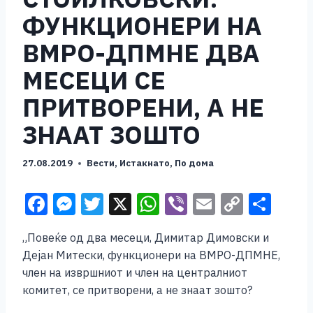
ФУНКЦИОНЕРИ НА
ВМРО-ДПМНЕ ДВА
МЕСЕЦИ СЕ
ПРИТВОРЕНИ, А НЕ
ЗНААТ ЗОШТО
27.08.2019
Вести
,
Истакнато
,
По дома
F
M
T
X
W
Vi
E
C
S
a
e
wi
h
b
m
o
h
„Повеќе од два месеци, Димитар Димовски и
c
ss
tt
at
er
ai
p
ar
Дејан Митески, функционери на ВМРО-ДПМНЕ,
e
e
er
s
l
y
e
член на извршниот и член на централниот
b
n
A
Li
комитет, се притворени, а не знаат зошто?