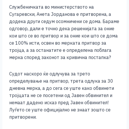
o
g
p
n
Службеничката во министерството на
o
er
p
k
Сугаревски, Анета Јорданова е притворена, а
k
додека други седум осомничени се дома. Бараме
одговор, дали е точно дека решенијата за оние
кои што се во притвор и за оние кои што се дома
се 100% исти, освен во мерката притвор за
тројца, а за останатите е определена поблага
мерка според законот за кривична постапка?
Судот наскоро ќе одлучува за трето
определување на притвор, трета одлука за 30
дневна мерка, а до сега се уште како обвинети
тројцата не се посетени од Јавен обвинител и
немаат дадено исказ пред Јавен обвинител!
Луѓето се уште официјално не знаат зошто се
притворени.