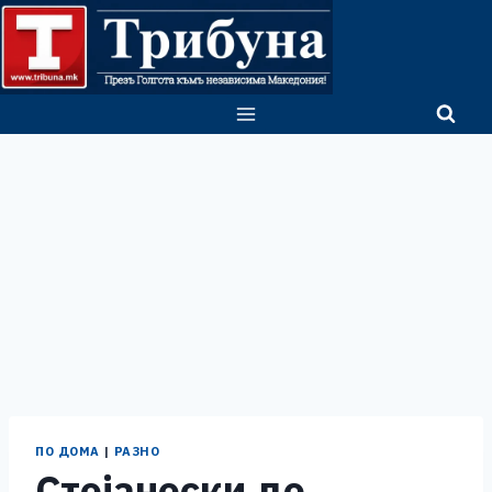
Skip
to
content
ПО ДОМА
|
РАЗНО
Стојаноски до