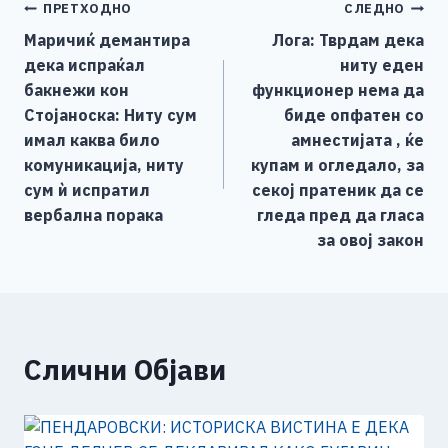
Навигација
ПРЕТХОДНО
СЛЕДНО
b
n
A
Li
Маричиќ демантира
Лога: Тврдам дека
o
g
p
n
на
дека испраќал
ниту еден
o
er
p
k
напис
бакнежи кон
функционер нема да
k
Стојаноска: Ниту сум
биде опфатен со
имал каква било
амнестијата , ќе
комуникација, ниту
купам и огледало, за
сум ѝ испратил
секој пратеник да се
вербална порака
гледа пред да гласа
за овој закон
Слични Објави