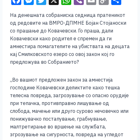
F
M
T
X
W
Vi
E
C
S
a
e
wi
h
b
m
o
h
На денешната собраниска седница пратеникот
c
ss
tt
at
er
ai
p
ar
од редовите на ВМРО-ДПМНЕ Бојан Стојаноски
e
e
er
s
l
y
e
со прашање до Ковачевски. Го праша, дали
b
n
A
Li
Ковачевски како родител е спремен да ги
амнестира помагателите на убиствата на децата
o
g
p
n
кај Смилковското езеро со овој закон кој го
o
er
p
k
предложува во Собранието?
k
„Во вашиот предложен закон за амнестија
господине Ковачевски деликтите како тешка
телесна повреда, загрозување со опасно орудије
при тепачка, противправно лишување од
слобода, мачење или друго сурово нечовечко или
понижувачко постапување, грабнување,
малтретирање во вршење на службата,
згрозување на сигурноста, повреда на угледот