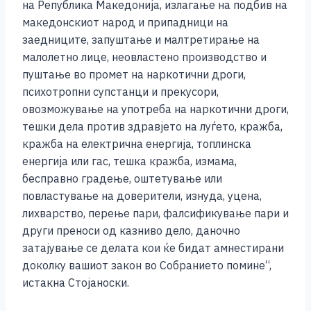
на Република Македонија, излагање на подбив на
македонскиот народ и припадници на
заедниците, запуштање и малтретирање на
малолетно лице, неовластено производство и
пуштање во промет на наркотични дроги,
психотропни супстанци и прекусори,
овозможување на употреба на наркотични дроги,
тешки дела против здравјето на луѓето, кражба,
кражба на електрична енергија, топлинска
енергија или гас, тешка кражба, измама,
бесправно градење, оштетување или
повластување на доверители, изнуда, уцена,
лихварство, перење пари, фалсификување пари и
други преноси од казниво дело, даночно
затајување се делата кои ќе бидат амнестирани
доколку вашиот закон во Собранието помине“,
истакна Стојаноски.