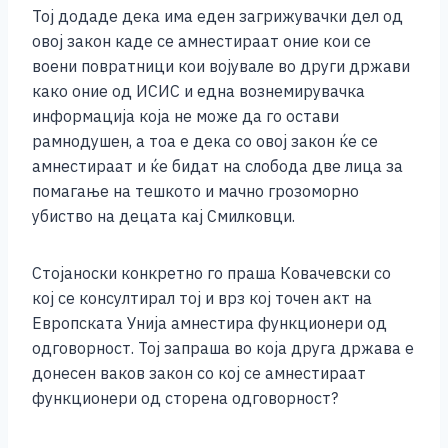
Тој додаде дека има еден загрижувачки дел од
овој закон каде се амнестираат оние кои се
воени повратници кои војувале во други држави
како оние од ИСИС и една вознемирувачка
информација која не може да го остави
рамнодушен, а тоа е дека со овој закон ќе се
амнестираат и ќе бидат на слобода две лица за
помагање на тешкото и мачно грозоморно
убиство на децата кај Смилковци.
Стојаноски конкретно го праша Ковачевски со
кој се консултирал тој и врз кој точен акт на
Европската Унија амнестира функционери од
одговорност. Тој запраша во која друга држава е
донесен ваков закон со кој се амнестираат
функционери од сторена одговорност?