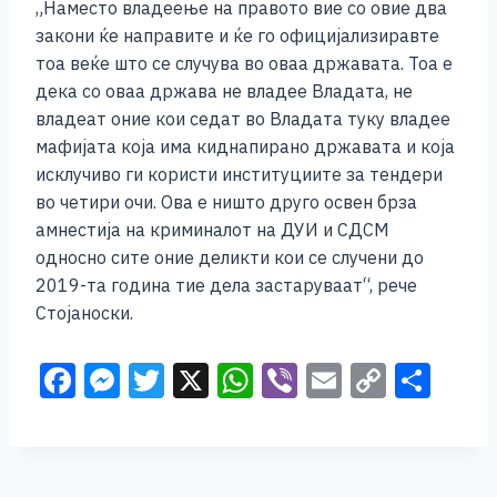
„Наместо владеење на правото вие со овие два
закони ќе направите и ќе го официјализиравте
тоа веќе што се случува во оваа државата. Тоа е
дека со оваа држава не владее Владата, не
владеат оние кои седат во Владата туку владее
мафијата која има киднапирано државата и која
исклучиво ги користи институциите за тендери
во четири очи. Ова е ништо друго освен брза
амнестија на криминалот на ДУИ и СДСМ
односно сите оние деликти кои се случени до
2019-та година тие дела застаруваат“, рече
Стојаноски.
F
M
T
X
W
Vi
E
C
S
a
e
wi
h
b
m
o
h
c
ss
tt
at
er
ai
p
ar
e
e
er
s
l
y
e