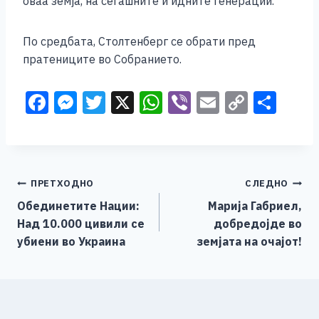
оваа земја, на сегашните и идните генерации.
По средбата, Столтенберг се обрати пред
пратениците во Собранието.
F
M
T
X
W
Vi
E
C
S
a
e
wi
h
b
m
o
h
c
ss
tt
at
er
ai
p
ar
e
e
er
s
l
y
e
Навигација
ПРЕТХОДНО
СЛЕДНО
b
n
A
Li
Обединетите Нации:
Марија Габриел,
o
g
p
n
на
Над 10.000 цивили се
добредојде во
o
er
p
k
напис
убиени во Украина
земјата на очајот!
k