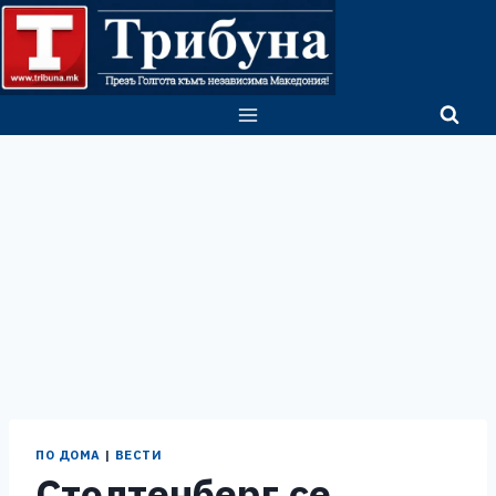
Skip
to
content
ПО ДОМА
|
ВЕСТИ
Столтенберг се