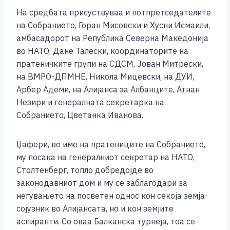
o
g
p
n
На средбата присуствуваа и потпретседателите
o
er
p
k
на Собранието, Горан Мисовски и Хусни Исмаили,
k
амбасадорот на Република Северна Македонија
во НАТО, Дане Талески, координаторите на
пратеничките групи на СДСМ, Јован Митрески,
на ВМРО-ДПМНЕ, Никола Мицевски, на ДУИ,
Арбер Адеми, на Алијанса за Албанците, Атнан
Незири и генералната секретарка на
Собранието, Цветанка Иванова.
Џафери, во име на пратениците на Собранието,
му посака на генералниот секретар на НАТО,
Столтенберг, топло добредојде во
законодавниот дом и му се заблагодари за
негувањето на посветен однос кон секоја земја-
сојузник во Алијансата, но и кон земјите
аспиранти. Со оваа Балканска турнеја, тоа се