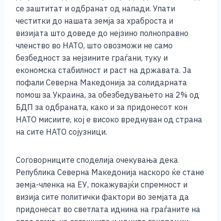
се заштитат и одбранат од напади. Упати
честитки до нашата земја за храброста и
визијата што доведе до нејзино полноправно
членство во НАТО, што овозможи не само
безбедност за нејзините граѓани, туку и
економска стабилност и раст на државата. Ја
пофали Северна Македонија за солидарната
помош за Украина, за обезбедувањето на 2% од
БДП за одбраната, како и за придонесот кон
НАТО мисиите, кој е високо вреднуван од страна
на сите НАТО сојузници.
Соговорниците споделија очекувања дека
Република Северна Македонија наскоро ќе стане
земја-членка на ЕУ, покажувајќи спремност и
визија сите политички фактори во земјата да
придонесат во светлата иднина на граѓаните на