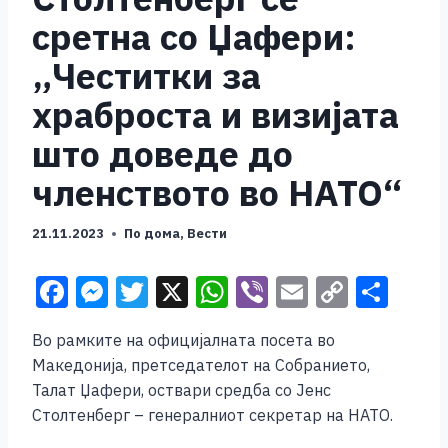
сретна со Џафери:
„Честитки за
храброста и визијата
што доведе до
членството во НАТО“
21.11.2023
По дома
,
Вести
F
M
T
X
W
Vi
E
C
S
a
e
wi
h
b
m
o
h
Во рамките на официјалната посета во
c
ss
tt
at
er
ai
p
ar
Македонија, претседателот на Собранието,
e
e
er
s
l
y
e
Талат Џафери, оствари средба со Јенс
b
n
A
Li
Столтенберг – генералниот секретар на НАТО.