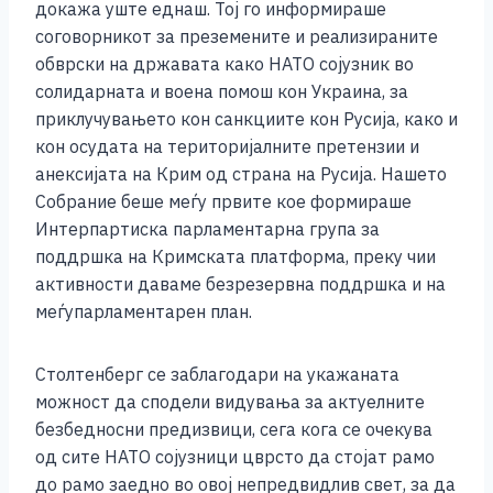
докажа уште еднаш. Тој го информираше
соговорникот за преземените и реализираните
обврски на државата како НАТО сојузник во
солидарната и воена помош кон Украина, за
приклучувањето кон санкциите кон Русија, како и
кон осудата на територијалните претензии и
анексијата на Крим од страна на Русија. Нашето
Собрание беше меѓу првите кое формираше
Интерпартиска парламентарна група за
поддршка на Кримската платформа, преку чии
активности даваме безрезервна поддршка и на
меѓупарламентарен план.
Столтенберг се заблагодари на укажаната
можност да сподели видувања за актуелните
безбедносни предизвици, сега кога се очекува
од сите НАТО сојузници цврсто да стојат рамо
до рамо заедно во овој непредвидлив свет, за да