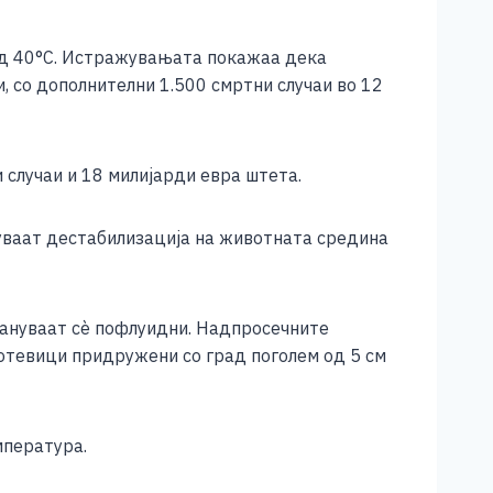
над 40°C. Истражувањата покажаа дека
и, со дополнителни 1.500 смртни случаи во 12
 случаи и 18 милијарди евра штета.
уваат дестабилизација на животната средина
тануваат сè пофлуидни. Надпросечните
рмотевици придружени со град поголем од 5 см
мпература.