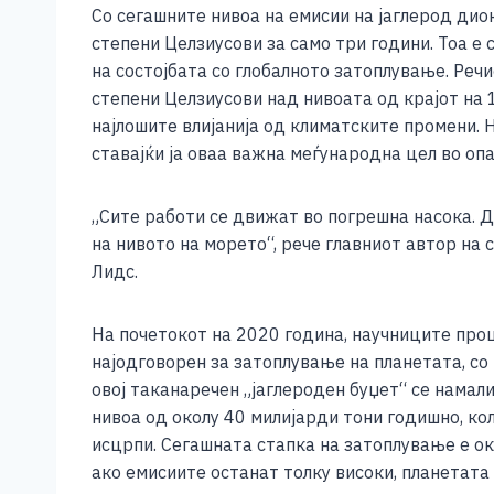
Со сегашните нивоа на емисии на јаглерод дио
степени Целзиусови за само три години. Тоа е
на состојбата со глобалното затоплување. Речи
степени Целзиусови над нивоата од крајот на 1
најлошите влијанија од климатските промени. Н
ставајќи ја оваа важна меѓународна цел во опа
„Сите работи се движат во погрешна насока. 
на нивото на морето“, рече главниот автор на
Лидс.
На почетокот на 2020 година, научниците про
најодговорен за затоплување на планетата, со
овој таканаречен „јаглероден буџет“ се намал
нивоа од околу 40 милијарди тони годишно, кол
исцрпи. Сегашната стапка на затоплување е ок
ако емисиите останат толку високи, планетата