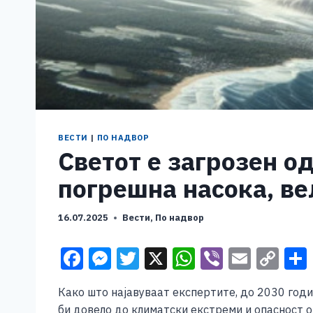
ВЕСТИ
|
ПО НАДВОР
Светот е загрозен од
погрешна насока, ве
16.07.2025
Вести
,
По надвор
F
M
T
X
W
Vi
E
C
a
e
wi
h
b
m
o
Како што најавуваат експертите, до 2030 годи
c
ss
tt
at
er
ai
p
би довело до климатски екстреми и опасност о