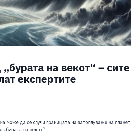
 „бурата на векот“ – сит
лат експертите
S
h
на може да се случи границата на затоплување на планет
ar
д „бурата на векот“.