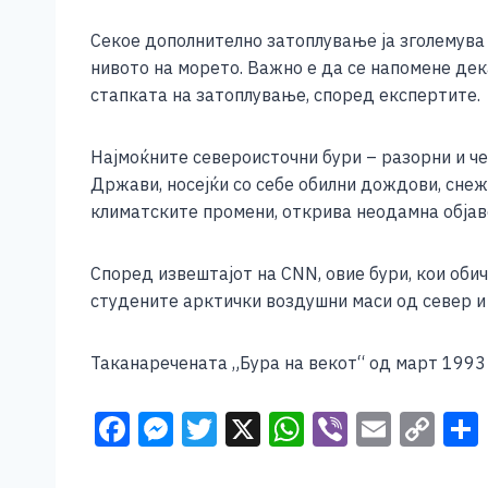
Секое дополнително затоплување ја зголемува
нивото на морето. Важно е да се напомене де
стапката на затоплување, според експертите.
Најмоќните североисточни бури – разорни и ч
Држави, носејќи со себе обилни дождови, снеж
климатските промени, открива неодамна објаве
Според извештајот на CNN, овие бури, кои оби
студените арктички воздушни маси од север и 
Таканаречената „Бура на векот“ од март 1993 
F
M
T
X
W
Vi
E
C
a
e
wi
h
b
m
o