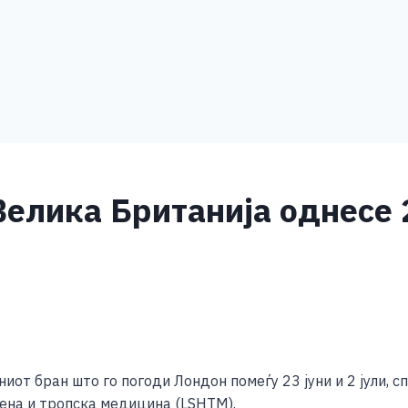
Велика Британија однесе 
S
h
ниот бран што го погоди Лондон помеѓу 23 јуни и 2 јули,
ar
иена и тропска медицина (LSHTM).