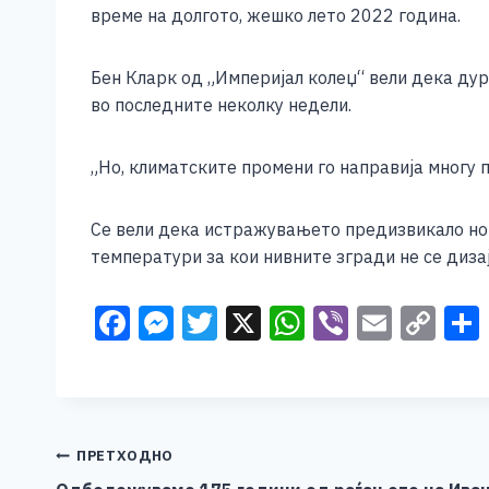
време на долгото, жешко лето 2022 година.
Бен Кларк од „Империјал колеџ“ вели дека ду
во последните неколку недели.
„Но, климатските промени го направија многу по
Се вели дека истражувањето предизвикало но
температури за кои нивните згради не се диза
F
M
T
X
W
Vi
E
C
a
e
wi
h
b
m
o
c
ss
tt
at
er
ai
p
e
e
er
s
l
y
b
n
A
Li
Навигација
ПРЕТХОДНО