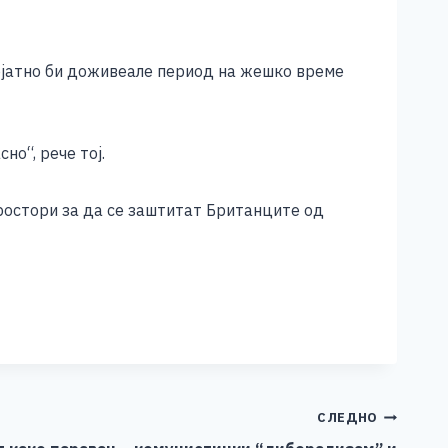
ројатно би доживеале период на жешко време
но“, рече тој.
остори за да се заштитат Британците од
СЛЕДНО