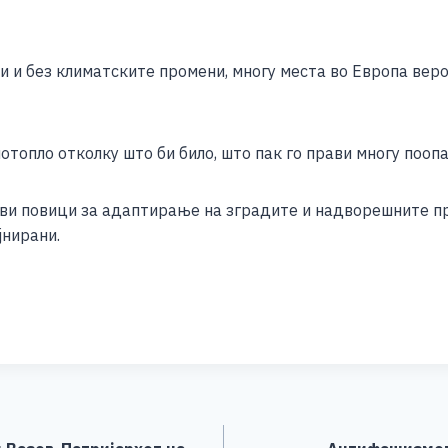
ри и без климатските промени, многу места во Европа ве
топло отколку што би било, што пак го прави многу поопас
ви повици за адаптирање на зградите и надворешните пр
јнирани.
S
h
ar
e