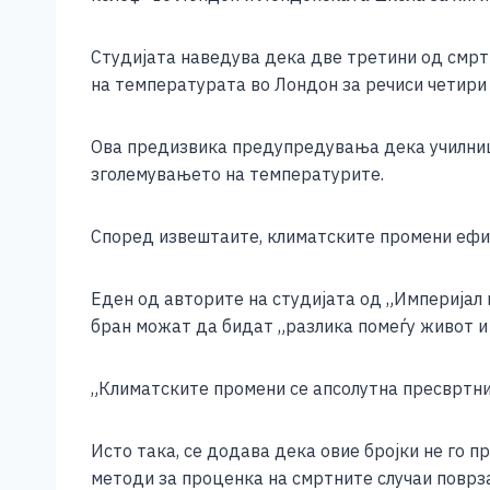
e
e
er
s
l
y
b
n
A
Li
Студијата наведува дека две третини од смртн
o
g
p
n
на температурата во Лондон за речиси четири с
o
er
p
k
Ова предизвика предупредувања дека училници
k
зголемувањето на температурите.
Според извештаите, климатските промени ефикас
Еден од авторите на студијата од „Империјал 
бран можат да бидат „разлика помеѓу живот и 
„Климатските промени се апсолутна пресвртниц
Исто така, се додава дека овие бројки не го п
методи за проценка на смртните случаи поврзан