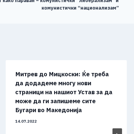
како параван – комунистички “либерализам” и
комунистички “национализам”
Митрев до Мицкоски: Ќе треба
да додадеме многу нови
страници на нашиот Устав за да
може да ги запишеме сите
Бугари во Македонија
14.07.2022