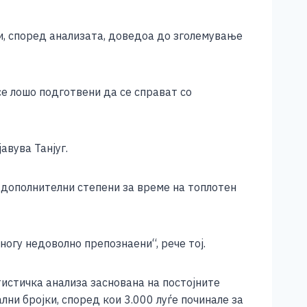
ои, според анализата, доведоа до зголемување
е лошо подготвени да се справат со
авува Танјуг.
и дополнителни степени за време на топлотен
огу недоволно препознаени“, рече тој.
тистичка анализа заснована на постојните
ни бројки, според кои 3.000 луѓе починале за