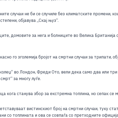
e
ите случаи не би се случиле без климатските промени, к
тепени, објавува „Скај њуз“.
те, домовите за нега и болниците во Велика Британија с
но го зголемија бројот на смртни случаи за трипати, обј
колеџ“ во Лондон, Фреди Ото, вели дека само два или тр
смрт“ за многу луѓе.
а кога станува збор за екстремна топлина, но сепак се мн
ретставуваат вистинскиот број на смртни случаи, туку ста
и со топлината и ова се совпаѓа со претходните официјал