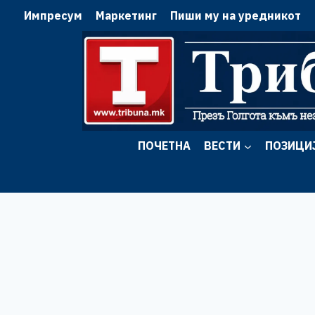
Skip
Импресум
Маркетинг
Пиши му на уредникот
to
content
ПОЧЕТНА
ВЕСТИ
ПОЗИЦИ