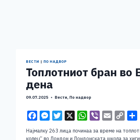
ВЕСТИ
|
ПО НАДВОР
Топлотниот бран во 
дена
09.07.2025
Вести
,
По надвор
F
M
T
X
W
Vi
E
C
a
e
wi
h
b
m
o
Најмалку 263 лица починаа за време на топлот
c
ss
tt
at
er
ai
p
колеџ“ во Лондон и Лондонската школа за хиг