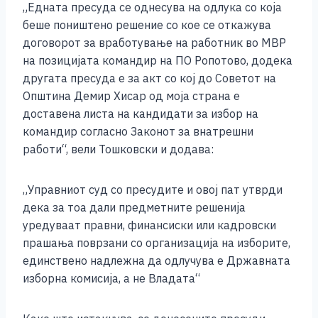
„Едната пресуда се однесува на одлука со која
k
беше поништено решение со кое се откажува
договорот за вработување на работник во МВР
на позицијата командир на ПО Ропотово, додека
другата пресуда е за акт со кој до Советот на
Општина Демир Хисар од моја страна е
доставена листа на кандидати за избор на
командир согласно Законот за внатрешни
работи“, вели Тошковски и додава:
„Управниот суд со пресудите и овој пат утврди
дека за тоа дали предметните решенија
уредуваат правни, финансиски или кадровски
прашања поврзани со организација на изборите,
единствено надлежна да одлучува е Државната
изборна комисија, а не Владата“