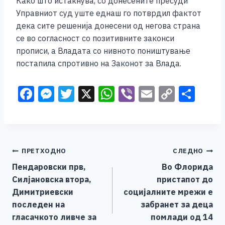
Како што истакнува, со донесените пресуди
Управниот суд уште еднаш го потврдил фактот
дека сите решенија донесени од негова страна
се во согласност со позитивните законси
прописи, а Владата со нивното поништување
постапила спротивно на Законот за Влада.
F
M
T
X
W
Vi
E
C
S
a
e
wi
h
b
m
o
h
c
ss
tt
at
er
ai
p
ar
e
e
er
s
l
y
e
Навигација
ПРЕТХОДНО
СЛЕДНО
b
n
A
Li
Пендаровски прв,
Во Флорида
o
g
p
n
на
Силјановска втора,
пристапот до
o
er
p
k
напис
Димитриевски
социјалните мрежи е
k
последен на
забранет за деца
гласачкото ливче за
помлади од 14