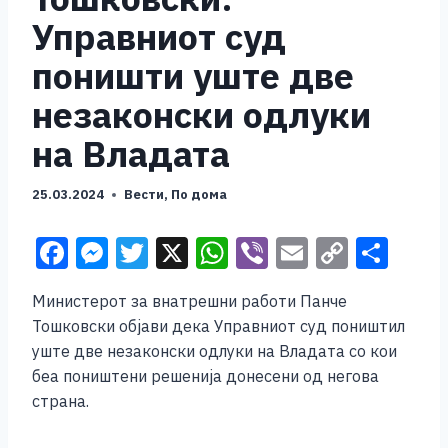
Управниот суд
поништи уште две
незаконски одлуки
на Владата
25.03.2024
Вести
,
По дома
F
M
T
X
W
Vi
E
C
S
a
e
wi
h
b
m
o
h
Министерот за внатрешни работи Панче
c
ss
tt
at
er
ai
p
ar
Тошковски објави дека Управниот суд поништил
e
e
er
s
l
y
e
уште две незаконски одлуки на Владата со кои
b
n
A
Li
беа поништени решенија донесени од негова
страна.
o
g
p
n
o
er
p
k