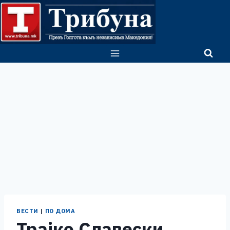
Skip
to
content
ВЕСТИ
|
ПО ДОМА
Трајко Славески