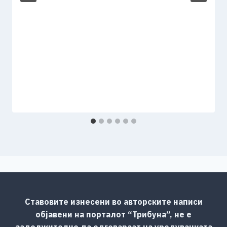
Ставовите изнесени во авторските написи
објавени на порталот “Трибуна”, не е
задолжително да одговараат на уредувачката