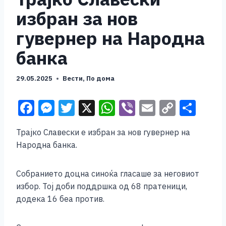
избран за нов
гувернер на Народна
банка
29.05.2025
Вести
,
По дома
F
M
T
X
W
Vi
E
C
S
a
e
wi
h
b
m
o
h
Трајко Славески е избран за нов гувернер на
c
ss
tt
at
er
ai
p
ar
Народна банка.
e
e
er
s
l
y
e
b
n
A
Li
Собранието доцна синоќа гласаше за неговиот
o
g
p
n
избор. Тој доби поддршка од 68 пратеници,
додека 16 беа против.
o
er
p
k
k