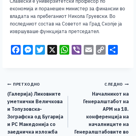
Славески е универзитетски професор по
економија и поранешен министер за финансии во
владата на пребеганиот Никола Груевски. Во
последниот состав на Советот на Град Скопје ја
извршуваше функцијата претседател.
F
M
T
X
W
Vi
E
C
S
a
e
wi
h
b
m
o
h
c
ss
tt
at
er
ai
p
ar
e
e
er
s
l
y
e
Навигација
ПРЕТХОДНО
СЛЕДНО
b
n
A
Li
(Галерија) Ликовните
Началникот на
o
g
p
n
на
уметнички Величкова
Генералштабот на
o
er
p
k
напис
и Топузовска-
АРМ на 18.
k
Зографска од Бугарија
конференција на
и РС Македонија со
началниците на
заедничка изложба
Генералштабовите во