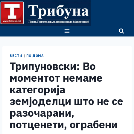
Skip
to
content
ВЕСТИ
|
ПО ДОМА
Трипуновски: Во
моментот немаме
категорија
земјоделци што не се
разочарани,
потценети, ограбени