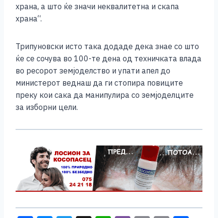
храна, а што ќе значи неквалитетна и скапа
храна“.
Трипуновски исто така додаде дека знае со што
ќе се сочува во 100-те дена од техничката влада
во ресорот земјоделство и упати апел до
министерот веднаш да ги стопира повиците
преку кои сака да манипулира со земјоделците
за изборни цели.