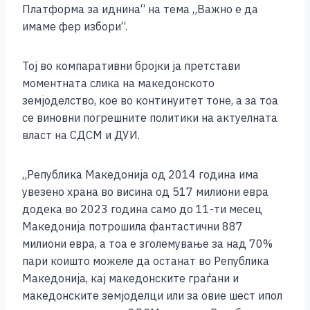
Платформа за иднина“ на тема „Важно е да
имаме фер избори“.
Тој во компаративни бројки ја претстави
моментната слика на македонското
земјоделство, кое во континуитет тоне, а за тоа
се виновни погрешните политики на актуелната
власт на СДСМ и ДУИ.
„Република Македонија од 2014 година има
увезено храна во висина од 517 милиони евра
додека во 2023 година само до 11-ти месец
Македонија потрошила фантастични 887
милиони евра, а тоа е зголемување за над 70%
пари коишто можеле да останат во Република
Македонија, кај македонските граѓани и
македонските земјоделци или за овие шест ипол