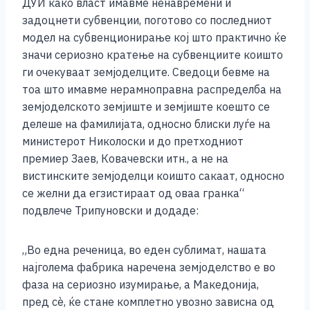
ДУИ како власт имавме ненавремени и
задоцнети субвенции, поготово со последниот
модел на субвенционирање кој што практично ќе
значи сериозно кратење на субвенциите коишто
ги очекуваат земјоделците. Сведоци бевме на
тоа што имавме нерамноправна распределба на
земјоделското земјиште и земјиште коешто се
делеше на фамилијата, односно блиски луѓе на
министерот Николоски и до претходниот
премиер Заев, Ковачевски итн., а не на
вистинските земјоделци коишто сакаат, односно
се желни да егзистираат од оваа гранка“
подвлече Трипуновски и додаде:
„Во една реченица, во еден сублимат, нашата
најголема фабрика наречена земјоделство е во
фаза на сериозно изумирање, а Македонија,
пред сè, ќе стане комплетно увозно зависна од