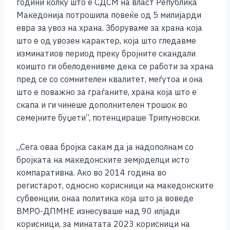
години колку што е СДСМ на власт Република
Македонија потрошила повеќе од 5 милијарди
евра за увоз на храна. Зборуваме за храна која
што е од увозен карактер, која што гледавме
изминатиов период преку бројните скандали
коишто ги обелоденивме дека се работи за храна
пред се со сомнителен квалитет, меѓутоа и она
што е поважно за граѓаните, храна која што е
скапа и ги чинеше дополнителен трошок во
семејните буџети“, потенцираше Трипуновски.
„Сега оваа бројка сакам да ја надополнам со
бројката на македонските земјоделци исто
компаративна. Ако во 2014 година во
регистарот, односно корисници на македонските
субвенции, онаа политика која што ја воведе
ВМРО-ДПМНЕ изнесуваше над 90 илјади
корисници, за минатата 2023 корисници на