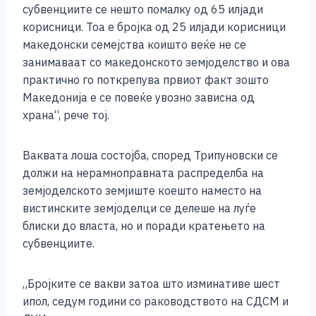
субвенциите се нешто помалку од 65 илјади
корисници. Тоа е бројка од 25 илјади корисници
македонски семејства коишто веќе не се
занимаваат со македонското земјоделство и ова
практично го поткрепува првиот факт зошто
Македонија е се повеќе увозно зависна од
храна“, рече тој.
Ваквата лоша состојба, според Трипуновски се
должи на нерамноправната распределба на
земјоделското земјиште коешто наместо на
вистинските земјоделци се делеше на луѓе
блиски до власта, но и поради кратењето на
субвенциите.
„Бројките се вакви затоа што изминативе шест
ипол, седум години со раководството на СДСМ и