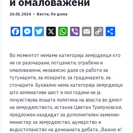
и омаловажени
26.01.2024
Вести
,
По дома
F
M
T
X
W
Vi
E
C
S
a
e
wi
h
b
m
o
h
c
ss
tt
at
er
ai
p
ar
Во моментот немаме категорија земјоделци кто
e
e
er
s
l
y
e
не се разочарани, потценети, ограбени и
b
n
A
Li
омаловажени, независно дали се работи за
o
g
p
n
тутунарите, за лозарите, за градинарите, за
сточарите. Буквално нема категорија земјоделци
o
er
p
k
што изминативе шест и пол години не ја
k
почувствува лошата политика на власта во делот
на земјоделството, истакна Цветан Трипуновски,
предложен кандидат за дополнителен заменик-
министер за земјоделство, шумарство и
водостопанство на денешната дебата „Важно е!