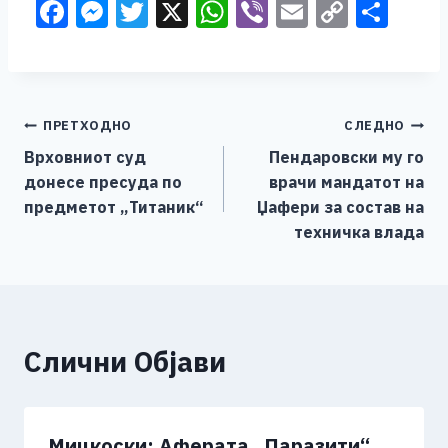
F
M
T
X
W
Vi
E
C
S
a
e
wi
h
b
m
o
h
c
ss
tt
at
er
ai
p
ar
e
e
er
s
l
y
e
Навигација
ПРЕТХОДНО
СЛЕДНО
b
n
A
Li
Врховниот суд
Пендаровски му го
o
g
p
n
на
донесе пресуда по
врачи мандатот на
o
er
p
k
напис
предметот „Титаник“
Џафери за состав на
k
техничка влада
Слични Објави
Мицкоски: Аферата „Паразити“