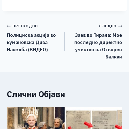
a
e
wi
h
b
m
o
h
c
ss
tt
at
er
ai
p
ar
e
e
er
s
l
y
e
Навигација
ПРЕТХОДНО
СЛЕДНО
b
n
A
Li
Полициска акција во
Заев во Тирана: Мое
o
g
p
n
на
кумановска Дива
последно директно
o
er
p
k
напис
Населба (ВИДЕО)
учество на Отворен
k
Балкан
Слични Објави