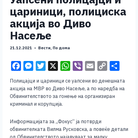
цариници, полициска
акција во Диво
Насеље
21.12.2021
Вести
,
По дома
F
M
T
X
W
Vi
E
C
S
a
e
wi
h
b
m
o
h
Полицајци и цариници се уапсени во денешната
c
ss
tt
at
er
ai
p
ar
акција на МВР во Диво Насеље, а по наредба на
e
e
er
s
l
y
e
Обвинителството за гонење на организиран
b
n
A
Li
криминал и корупција.
o
g
p
n
Информацијата за „Фокус“ ја потврди
o
er
p
k
обвинителката Вилма Русковска, а повеќе детали
k
од Обвинителството најавуваат за малку