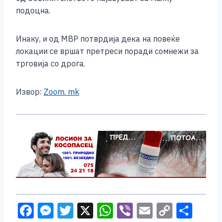
подоцна.
Инаку, и од МВР потврдија дека на повеќе
локации се вршат претреси поради сомнежи за
трговија со дрога.
Извор:
Zoom. mk
F
M
T
X
W
Vi
E
C
S