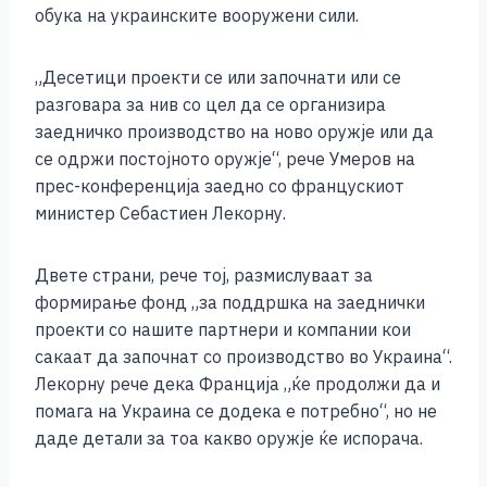
обука на украинските вооружени сили.
„Десетици проекти се или започнати или се
разговара за нив со цел да се организира
заедничко производство на ново оружје или да
се одржи постојното оружје“, рече Умеров на
прес-конференција заедно со францускиот
министер Себастиен Лекорну.
Двете страни, рече тој, размислуваат за
формирање фонд „за поддршка на заеднички
проекти со нашите партнери и компании кои
сакаат да започнат со производство во Украина“.
Лекорну рече дека Франција „ќе продолжи да и
помага на Украина се додека е потребно“, но не
даде детали за тоа какво оружје ќе испорача.