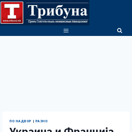
Skip
to
content
ПО НАДВОР
|
РАЗНО
Украина и Франција