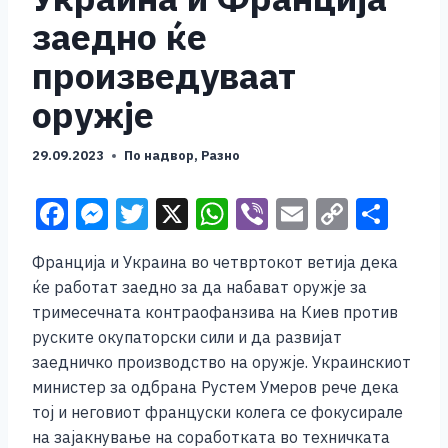
заедно ќе
произведуваат
оружје
29.09.2023
По надвор
,
Разно
F
M
T
X
W
Vi
E
C
S
a
e
wi
h
b
m
o
h
Франција и Украина во четвртокот ветија дека
c
ss
tt
at
er
ai
p
ar
ќе работат заедно за да набават оружје за
e
e
er
s
l
y
e
тримесечната контраофанзива на Киев против
b
n
A
Li
руските окупаторски сили и да развијат
заедничко производство на оружје. Украинскиот
o
g
p
n
министер за одбрана Рустем Умеров рече дека
o
er
p
k
тој и неговиот француски колега се фокусирале
k
на зајакнување на соработката во техничката