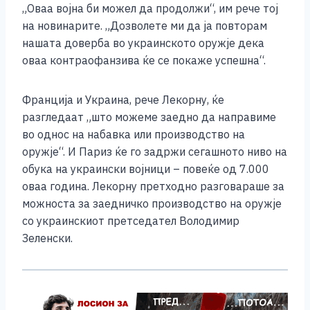
„Оваа војна би можел да продолжи“, им рече тој
на новинарите. „Дозволете ми да ја повторам
нашата доверба во украинското оружје дека
оваа контраофанзива ќе се покаже успешна“.
Франција и Украина, рече Лекорну, ќе
разгледаат „што можеме заедно да направиме
во однос на набавка или производство на
оружје“. И Париз ќе го задржи сегашното ниво на
обука на украински војници – повеќе од 7.000
оваа година. Лекорну претходно разговараше за
можноста за заедничко производство на оружје
со украинскиот претседател Володимир
Зеленски.