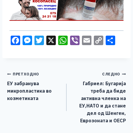
F
M
T
X
W
Vi
E
C
S
a
e
wi
h
b
m
o
h
c
ss
tt
at
er
ai
p
ar
e
e
er
s
l
y
e
Навигација
ПРЕТХОДНО
СЛЕДНО
b
n
A
Li
ЕУ забранува
Габриел: Бугарија
o
g
p
n
на
микропластика во
треба да биде
o
er
p
k
напис
козметиката
активна членка на
k
ЕУ,НАТО и да стане
дел од Шенген,
Еврозоната и ОЕСР