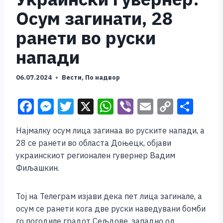
Осум загинати, 28
ранети во руски
напади
06.07.2024
Вести
,
По надвор
F
M
T
X
W
Vi
E
C
S
a
e
wi
h
b
m
o
h
Најмалку осум лица загинаа во руските напади, а
c
ss
tt
at
er
ai
p
ar
28 се ранети во областа Доњецк, објави
e
e
er
s
l
y
e
украинскиот регионален гувернер Вадим
b
n
A
Li
Фиљашкин.
o
g
p
n
Тој на Телеграм изјави дека пет лица загинале, а
o
er
p
k
осум се ранети кога две руски наведувани бомби
k
го погодиле градот Сељдове, западно од