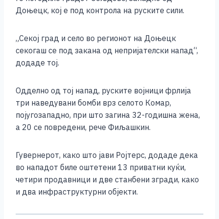
Доњецк, кој е под контрола на руските сили.
„Секој град и село во регионот на Доњецк
секогаш се под закана од непријателски напад“,
додаде тој.
Одделно од тој напад, руските војници фрлија
три наведувани бомби врз селото Комар,
појугозападно, при што загина 32-годишна жена,
а 20 се повредени, рече Фиљашкин.
Гувернерот, како што јави Ројтерс, додаде дека
во нападот биле оштетени 13 приватни куќи,
четири продавници и две станбени згради, како
и два инфраструктурни објекти.