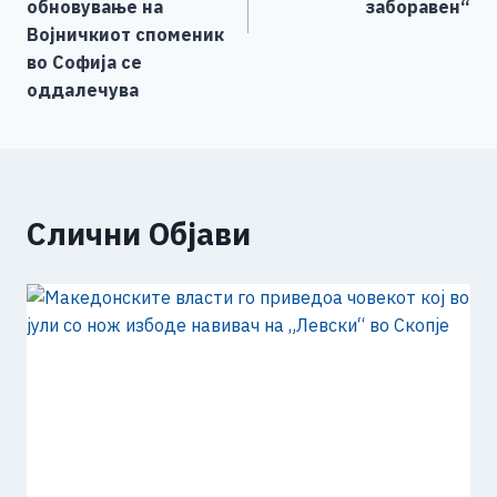
обновување на
заборавен“
Војничкиот споменик
во Софија се
оддалечува
Слични Објави