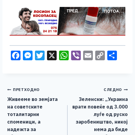
F
M
T
X
W
Vi
E
C
S
a
e
wi
h
b
m
o
h
c
ss
tt
at
er
ai
p
ar
e
e
er
s
l
y
e
Навигација
ПРЕТХОДНО
СЛЕДНО
b
n
A
Li
Живееме во земјата
Зеленски: „Украина
o
g
p
n
на
на советските
врати повеќе од 3.000
o
er
p
k
напис
тоталитарни
луѓе од руско
k
споменици, а
заробеништво, никој
надежта за
нема да биде