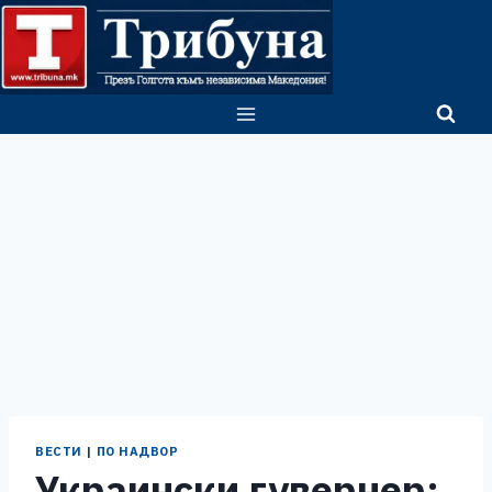
Skip
to
content
ВЕСТИ
|
ПО НАДВОР
Украински гувернер: