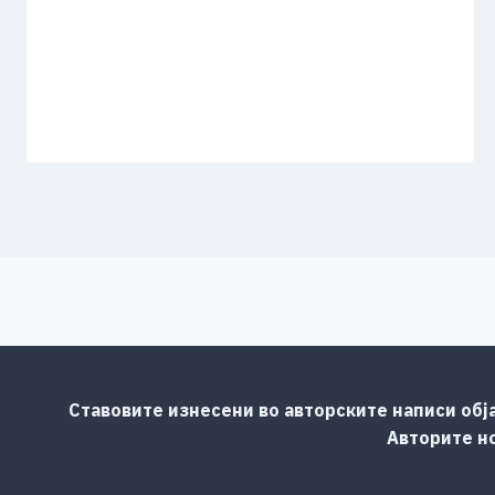
Ставовите изнесени во авторските написи обј
Авторите но