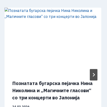
Познатата бугарска пејачка Нина
Николина и „Магичните гласови“
со три концерти во Јапонија
24.03.2026