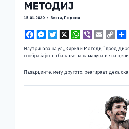
МЕТОДИЈ
15.01.2020
Вести
,
По дома
F
M
T
X
W
Vi
E
C
a
e
wi
h
b
m
o
Изутринава на ул.„Кирил и Методиј“ пред Дире
c
ss
tt
at
er
ai
p
сообраќајот со барање за намалување на цени
e
e
er
s
l
y
b
n
A
Li
Пазарџиите, меѓу другото, реагираат дека ска
o
g
p
n
o
er
p
k
k