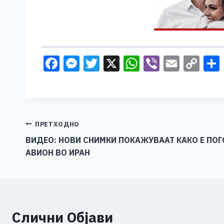
F
M
T
X
W
Vi
E
C
a
e
wi
h
b
m
o
c
ss
tt
at
er
ai
p
e
e
er
s
l
y
b
n
A
Li
Навигација
ПРЕТХОДНО
o
g
p
n
ВИДЕО: НОВИ СНИМКИ ПОКАЖУВААТ КАКО Е ПО
на
АВИОН ВО ИРАН
o
er
p
k
напис
k
Слични Објави