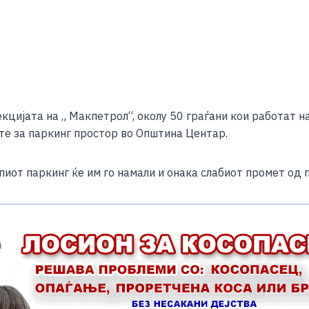
S
h
кцијата на „ Макпетрол“, околу 50 граѓани кои работат н
ar
те за паркинг простор во Општина Центар.
e
пиот паркинг ќе им го намали и онака слабиот промет од