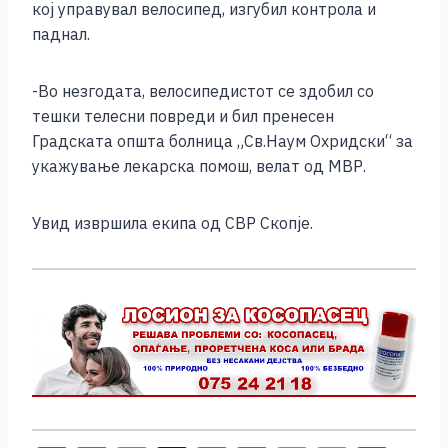
e
e
er
s
l
y
e
кој управувал велосипед, изгубил контрола и
b
n
A
Li
паднал.
o
g
p
n
-Во незгодата, велосипедистот се здобил со
o
er
p
k
тешки телесни повреди и бил пренесен
k
Градската општа болница „Св.Наум Охридски“ за
укажување лекарска помош, велат од МВР.
Увид извршила екипа од СВР Скопје.