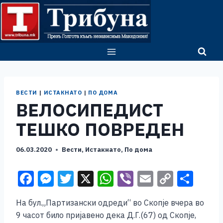
Skip
to
content
ВЕСТИ
|
ИСТАКНАТО
|
ПО ДОМА
ВЕЛОСИПЕДИСТ
ТЕШКО ПОВРЕДЕН
06.03.2020
Вести
,
Истакнато
,
По дома
F
M
T
X
W
Vi
E
C
S
a
e
wi
h
b
m
o
h
На бул.„Партизански одреди“ во Скопје вчера во
c
ss
tt
at
er
ai
p
ar
9 часот било пријавено дека Д.Г.(67) од Скопје,