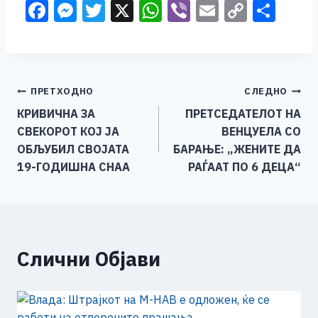
F
M
T
X
W
Vi
E
C
S
a
e
wi
h
b
m
o
h
c
ss
tt
at
er
ai
p
ar
e
e
er
s
l
y
e
Навигација
ПРЕТХОДНО
СЛЕДНО
b
n
A
Li
КРИВИЧНА ЗА
ПРЕТСЕДАТЕЛОТ НА
o
g
p
n
на
СВЕКОРОТ КОЈ ЈА
ВЕНЦУЕЛА СО
o
er
p
k
напис
ОБЉУБИЛ СВОЈАТА
БАРАЊЕ: „ЖЕНИТЕ ДА
k
19-ГОДИШНА СНАА
РАЃААТ ПО 6 ДЕЦА“
Слични Објави