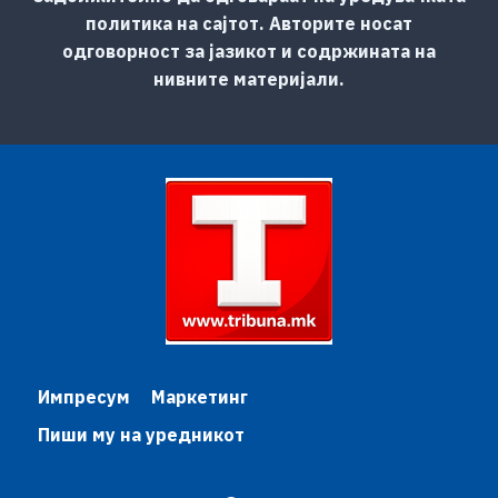
политика на сајтот. Авторите носат
одговорност за јазикот и содржината на
нивните материјали.
Импресум
Маркетинг
Пиши му на уредникот