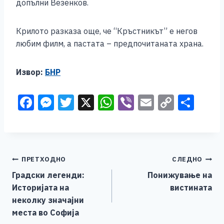
допълни Везенков.
Крилото разказа още, че “Кръстникът” е негов
любим филм, а пастата – предпочитаната храна.
Извор:
БНР
F
M
T
X
W
Vi
E
C
S
a
e
wi
h
b
m
o
h
c
ss
tt
at
er
ai
p
ar
e
e
er
s
l
y
e
Навигација
ПРЕТХОДНО
СЛЕДНО
b
n
A
Li
Градски легенди:
Понижување на
o
g
p
n
на
Историјата на
вистината
o
er
p
k
напис
неколку значајни
k
места во Софија