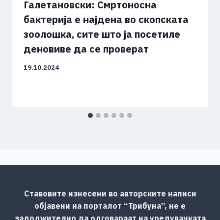
Галетановски: Смртоносна
бактерија е најдена во скопската
зоолошка, сите што ја посетиле
деновиве да се проверат
19.10.2024
Ставовите изнесени во авторските написи
објавени на порталот “Трибуна”, не е
задолжително да одговараат на уредувачката