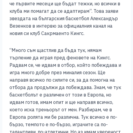
че първите месеци ще бъдат тежки, но всички в
o
g
p
n
клуба ми помагат да се адаптирам”. Това заяви
o
er
p
k
звездата на българския баскетбол Александър
k
Везенков в интервю за официалния канал на
новия си клуб Сакрмаенто Кингс.
“Много съм щастлив да бъда тук, нямам
търпение да играя пред феновете на Кингс.
Радвам се, че идвам в отбор, който побеждава и
игра много добре през миналия сезон. Ще
направя всичко по силите си, за да помогна на
отбора да продължи да побеждава. Знам, че тук
баскетболът е различен от този в Европа, но
идвам готов, имам опит и ще направя всичко,
което иска треньорът от мен. Разбирам, че в
Европа ролята ми бе различна. Тук всичко е по-
бързо, темпото е по-бързо, играчите са по-
талантливи, по-атлетични. Но аз имам увереност