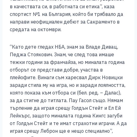
в качествата си, в работната си етика”, каза
спортист №1 на България, който би трябвало да
направи неофициален дебют за Сакраменто в
средата на октомври.
“Като дете гледах НБА, знам за Владе Дивац,
Педжа Стоякович. Знам, че след това имаше
тежки години за франчайза, но миналата година
отборът се представи добре, участва в
плейофите. Винаги съм харесвал Дирк Новицки
заради стила му на игра, но и заради лоялността,
която показа към отбора си (бел. ред. – Далас),
за да стигне до титлата. Пау Гасол също. Нямам
търпение да играя срещу Голдън Стейт и Ел Ей
Лейкърс, защото миналата година Кингс загуби
от Голдън Стейт и те имат страхотни играчи. А да
играя срещу Леброн ще е нещо специално”,