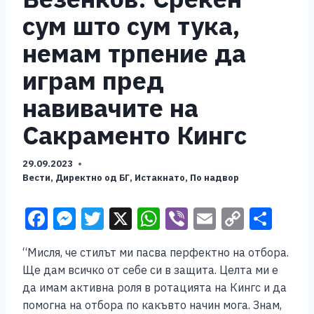
сум што сум тука,
немам трпение да
играм пред
навивачите на
Сакраменто Кингс
29.09.2023
Вести
,
Директно од БГ
,
Истакнато
,
По надвор
F
M
T
X
W
Vi
E
C
S
a
e
wi
h
b
m
o
h
“Мисля, че стилът ми пасва перфектно на отбора.
c
ss
tt
at
er
ai
p
ar
Ще дам всичко от себе си в защита. Целта ми е
e
e
er
s
l
y
e
да имам активна роля в ротацията на Кингс и да
b
n
A
Li
помогна на отбора по какъвто начин мога. Знам,