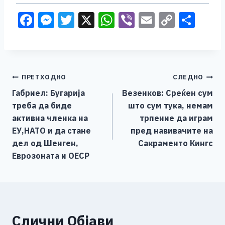
F
M
T
X
W
Vi
E
C
S
a
e
wi
h
b
m
o
h
c
ss
tt
at
er
ai
p
ar
e
e
er
s
l
y
e
Навигација
ПРЕТХОДНО
СЛЕДНО
b
n
A
Li
Габриел: Бугарија
Везенков: Среќен сум
o
g
p
n
на
треба да биде
што сум тука, немам
o
er
p
k
напис
активна членка на
трпение да играм
k
ЕУ,НАТО и да стане
пред навивачите на
дел од Шенген,
Сакраменто Кингс
Еврозоната и ОЕСР
Слични Објави