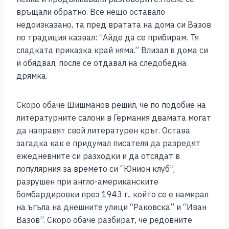
връщали обратно. Все нещо оставало
недоизказано, та пред вратата на дома си Вазов
по традиция казвал: “Айде да се прибирам. Тя
сладката приказка край няма.” Влизал в дома си
и обядвал, после се отдавал на следобедна
дрямка.
Скоро обаче Шишманов решил, че по подобие на
литературните салони в Германия двамата могат
да направят свой литературен кръг. Остава
загадка как е придумал писателя да разредят
ежедневните си разходки и да отсядат в
популярния за времето си “Юнион клуб”,
разрушен при англо-американските
бомбардировки през 1943 г., който се е намирал
на ъгъла на днешните улици “Раковска” и “Иван
Вазов”. Скоро обаче разбират, че редовните