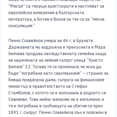
“Мисъл” са творци аристократи и настояват за
европейски измерения в българската
литература, а Ботев и Вазов за тях са за “месна
консумация.”
Пенчо Славейков умира на 46 г. в Брунате.
Държавната му издръжка е прекъсната и Мара
Белчева продава наследствената семейна къща
на наречената на нейния съпруг улица “Христо
Белчев” 12. Тогава тя се произнася, че иска да
бъде “погребана като сиромахкиня” – странно за
бивша придворна дама, съпруга на финансовия
министър в правителството на Стефан
Стамболов, с когото се е запознала в родното си
Севлиево. Това нейно желание не е изпълнено и
тя е погребана в гробницата на убития си през
1891 г. съпруг. Пенчо Славейков пък е положен в