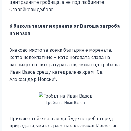
централните гробища, а не под любимите
Славейкови дъбове.
6 бивола теглят морената от Витоша за гроба
на Вазов
Знаково място за всеки българин е морената,
която непоклатимо – като неговата слава на
патриарх на литературата ни, лежи над гроба на
Иван Вазов срещу катедралния храм “Св.
Александър Невски”.
Гробът на Иван Вазов
Приживе той е казвал да бъде погребан сред
природата, чиито красоти е възпявал. Известно