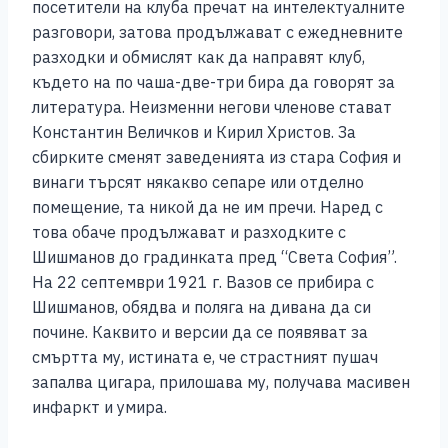
посетители на клуба пречат на интелектуалните
разговори, затова продължават с ежедневните
разходки и обмислят как да направят клуб,
където на по чаша-две-три бира да говорят за
литература. Неизменни негови членове стават
Константин Величков и Кирил Христов. За
сбирките сменят заведенията из стара София и
винаги търсят някакво сепаре или отделно
помещение, та никой да не им пречи. Наред с
това обаче продължават и разходките с
Шишманов до градинката пред “Света София”.
На 22 септември 1921 г. Вазов се прибира с
Шишманов, обядва и поляга на дивана да си
почине. Каквито и версии да се появяват за
смъртта му, истината е, че страстният пушач
запалва цигара, прилошава му, получава масивен
инфаркт и умира.