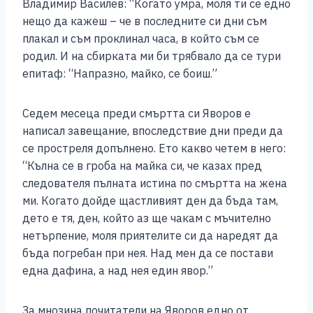
Владимир Василев: “Когато умра, моля ти се едно
нещо да кажеш – че в последните си дни съм
плакал и съм проклинал часа, в който съм се
родил. И на сбирката ми би трябвало да се тури
епитаф: “Напразно, майко, се боиш.”
Седем месеца преди смъртта си Яворов е
написал завещание, впоследствие дни преди да
се простреля допълнено. Ето какво четем в него:
“Кълна се в гроба на майка си, че казах пред
следователя пълната истина по смъртта на жена
ми. Когато дойде щастливият ден да бъда там,
дето е тя, ден, който аз ще чакам с мъчително
нетърпение, моля приятелите си да наредят да
бъда погребан при нея. Над мен да се постави
една дафина, а над нея един явор.”
За мнозина почитатели на Яворов едно от