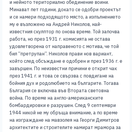
и нейното териториално обединение воини.
Минават пет години, докато се одобри проектът
и се намери подходящото място, а изпълнението
му е възложено на Андрей Николов, най-
известния скулптор по онова време. Той започва
работа, но през 1931 г. комисията не остава
удовлетворена от направеното с мотива, че той
бил “претрупан”. Николов прави нов вариант,
който след обсъждане е одобрен и през 1936 г. е
завършен. По неизвестни причини е открит чак
през 1941 г. и това се свързва с повдигане на
бойния дух и родолюбието на българите. Тогава
България се включва във Втората световна
война. По време на англо-американските
бомбардировки е разрушен. След 9 септември
1944 никой не му обръща внимание, а по време
на изграждане на мавзолея на Георги Димитров
архитектите и строителите намират мрамора за