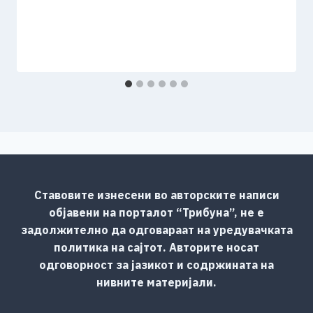
Ставовите изнесени во авторските написи
објавени на порталот “Трибуна”, не е
задолжително да одговараат на уредувачката
политика на сајтот. Авторите носат
одговорност за јазикот и содржината на
нивните материјали.