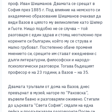
проф. Иван Шишманов. Двамата се срещат в
София през 1885 г. Под влияние на немското си
академично образование Шишманов очаквал да
види Вазов в цялото му великолепие като Шилер
и Гьоте. Нищо подобно не се случва – той
разговаря с един здрав и стоящ неотклонно при
корените си българин, който му се струва и
малко грубоват. Постепенно обаче променя
мнението си, срещите им стават ежедневни с
дълги литературни, философски и народо-
психологически разговори. Тогава бъдещият
професор е на 23 години, а Вазов – на 35.
Двамата тръгвали от дома на Вазов, днес
превърнат в музей, нагоре по “Раковска”,
вървели бавно и разговаряли оживено. Стигали
до църквата “Света София”, сядали на една
пейка и продължавали разговорите.После се