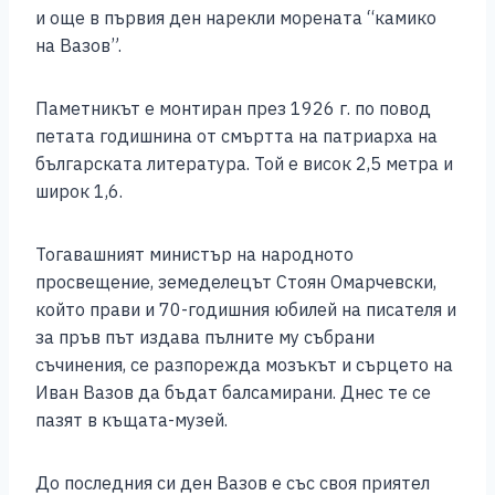
и още в първия ден нарекли морената “камико
на Вазов”.
Паметникът е монтиран през 1926 г. по повод
петата годишнина от смъртта на патриарха на
българската литература. Той е висок 2,5 метра и
широк 1,6.
Тогавашният министър на народното
просвещение, земеделецът Стоян Омарчевски,
който прави и 70-годишния юбилей на писателя и
за пръв път издава пълните му събрани
съчинения, се разпорежда мозъкът и сърцето на
Иван Вазов да бъдат балсамирани. Днес те се
пазят в къщата-музей.
До последния си ден Вазов е със своя приятел