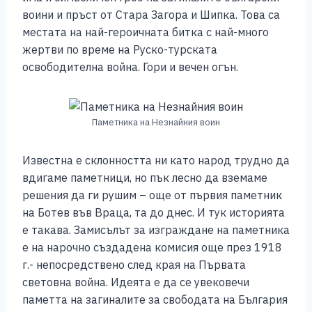
воини и пръст от Стара Загора и Шипка. Това са
местата на най-героичната битка с най-много
жертви по време на Руско-турската
освободителна война. Гори и вечен огън.
Паметника на Незнайния воин
Известна е склонността ни като народ трудно да
вдигаме паметници, но пък лесно да вземаме
решения да ги рушим – още от първия паметник
на Ботев във Враца, та до днес. И тук историята
е такава. Замисълът за изграждане на паметника
е на нарочно създадена комисия още през 1918
г.- непосредствено след края на Първата
световна война. Идеята е да се увековечи
паметта на загиналите за свободата на България