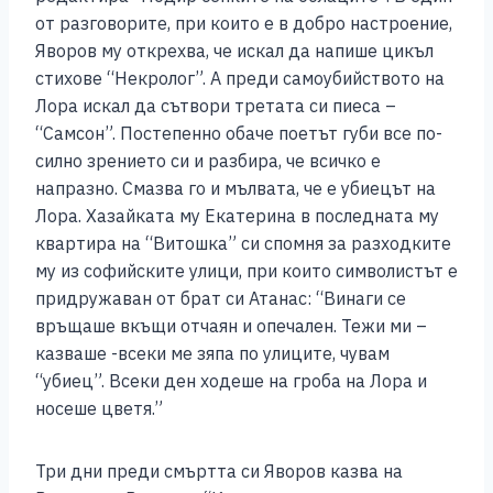
от разговорите, при които е в добро настроение,
Яворов му открехва, че искал да напише цикъл
стихове “Некролог”. А преди самоубийството на
Лора искал да сътвори третата си пиеса –
“Самсон”. Постепенно обаче поетът губи все по-
силно зрението си и разбира, че всичко е
напразно. Смазва го и мълвата, че е убиецът на
Лора. Хазайката му Екатерина в последната му
квартира на “Витошка” си спомня за разходките
му из софийските улици, при които символистът е
придружаван от брат си Атанас: “Винаги се
връщаше вкъщи отчаян и опечален. Тежи ми –
казваше -всеки ме зяпа по улиците, чувам
“убиец”. Всеки ден ходеше на гроба на Лора и
носеше цветя.”
Три дни преди смъртта си Яворов казва на