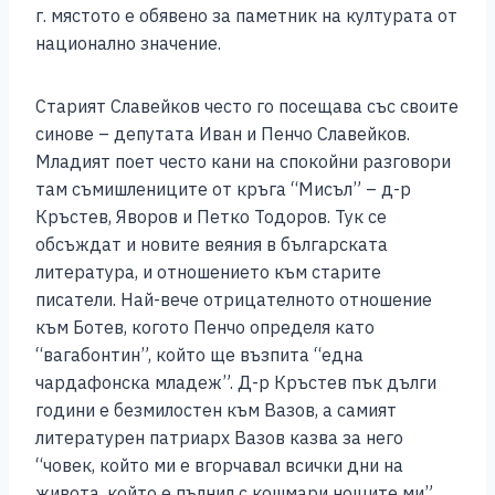
г. мястото е обявено за паметник на културата от
национално значение.
Старият Славейков често го посещава със своите
синове – депутата Иван и Пенчо Славейков.
Младият поет често кани на спокойни разговори
там съмишлениците от кръга “Мисъл” – д-р
Кръстев, Яворов и Петко Тодоров. Тук се
обсъждат и новите веяния в българската
литература, и отношението към старите
писатели. Най-вече отрицателното отношение
към Ботев, когото Пенчо определя като
“вагабонтин”, който ще възпита “една
чардафонска младеж”. Д-р Кръстев пък дълги
години е безмилостен към Вазов, а самият
литературен патриарх Вазов казва за него
“човек, който ми е вгорчавал всички дни на
живота, който е пълнил с кошмари нощите ми”.