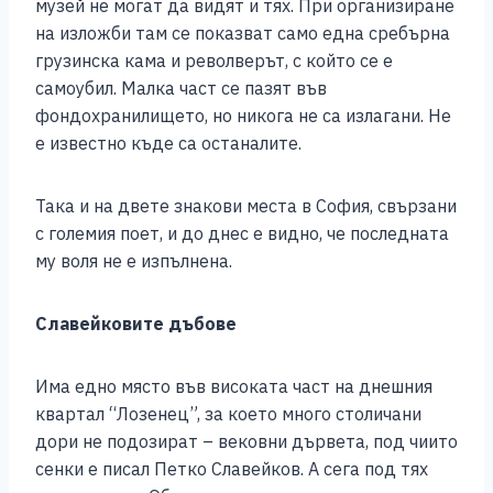
музей не могат да видят и тях. При организиране
на изложби там се показват само една сребърна
грузинска кама и револверът, с който се е
самоубил. Малка част се пазят във
фондохранилището, но никога не са излагани. Не
е известно къде са останалите.
Така и на двете знакови места в София, свързани
с големия поет, и до днес е видно, че последната
му воля не е изпълнена.
Славейковите дъбове
Има едно място във високата част на днешния
квартал “Лозенец”, за което много столичани
дори не подозират – вековни дървета, под чиито
сенки е писал Петко Славейков. А сега под тях