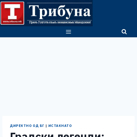
Skip
to
content
ДИРЕКТНО ОД БГ
|
ИСТАКНАТО
Градски легенди: