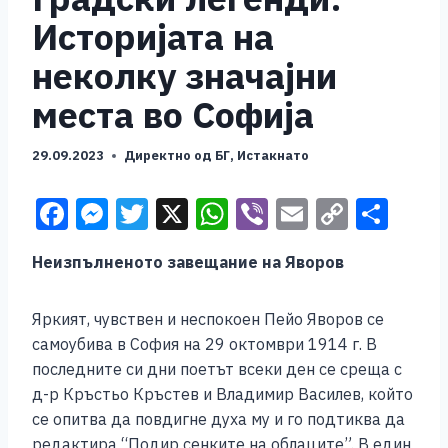
Историјата на
неколку значајни
места во Софија
29.09.2023
Директно од БГ
,
Истакнато
F
M
T
X
W
Vi
E
C
S
a
e
wi
h
b
m
o
h
Неизпълненото завещание на Яворов
c
ss
tt
at
er
ai
p
ar
e
e
er
s
l
y
e
Яркият, чувствен и неспокоен Пейо Яворов се
b
n
A
Li
самоубива в София на 29 октомври 1914 г. В
o
g
p
n
последните си дни поетът всеки ден се среща с
д-р Кръстьо Кръстев и Владимир Василев, който
o
er
p
k
се опитва да повдигне духа му и го подтиква да
k
редактира “Подир сенките на облаците”. В един