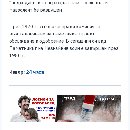
“подходящ” и го вграждат там. После пък и
мавзолеят бе разрушен.
През 1970 г. отново се прави комисия за
възстановяване на паметника, проект,
обсъждане и одобрение. В сегашния си вид
Паметникът на Незнайния воин е завършен през
1980 г.
Извор:
24 часа