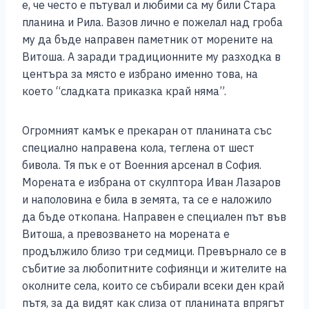
е, че често е пътувал и любими са му били Стара
планина и Рила. Вазов лично е пожелал над гроба
му да бъде направен паметник от морените на
Витоша. А заради традиционните му разходка в
центъра за място е избрано именно това, на
което “сладката приказка край няма”.
Огромният камък е прекаран от планината със
специално направена кола, теглена от шест
бивола. Тя пък е от Военния арсенал в София.
Морената е избрана от скулптора Иван Лазаров
и наполовина е била в земята, та се е наложило
да бъде откопана. Направен е специален път във
Витоша, а превозването на морената е
продължило близо три седмици. Превърнало се в
събитие за любопитните софиянци и жителите на
околните села, които се събирали всеки ден край
пътя, за да видят как слиза от планината впрягът