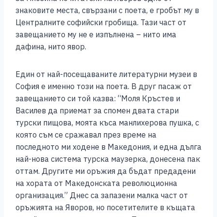
знаковите места, свързани с поета, е гробът му в
Централните софийски гробища. Тази част от
завещанието му не е изпълнена – нито има
дафина, нито явор.
Един от най-посещаваните литературни музеи в
София е именно този на поета. В друг пасаж от
завещанието си той казва: “Моля Кръстев и
Василев да приемат за спомен двата стари
турски пищова, моята къса манлихерова пушка, с
която съм се сражавал през време на
последното ми ходене в Македония, и една дълга
най-нова система турска маузерка, донесена пак
оттам. Другите ми оръжия да бъдат предадени
на хората от Македонската революционна
организация.” Днес са запазени малка част от
оръжията на Яворов, но посетителите в къщата