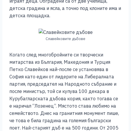
играят деца. Обградени са от две училища,
детска градина и ясла, а точно под клоните има и
детска площадка.
Славейковите дъбове
Когато след многобройните си творчески
митарства из България, Македония и Турция
Петко Славейков най-после се установява в
София като един от лидерите на Либералната
партия, председател на Народното събрание и
после министър, той си купува 100 декара в
Курубагларската дъбова кория, както тогава се
е наричал “Лозенец”. Мястото става любимо на
семейството. Днес на гранитния монумент пише,
че това е била градина на големия български
поет. Най-старият дъб е на 500 години. От 2005