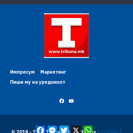
Импресум
Маркетинг
Пиши му на уредникот
Facebook
Messenger
Twitter
X
WhatsApp
© 2018 - 2026 Трибуна | Krafted by
BIT KRAFT