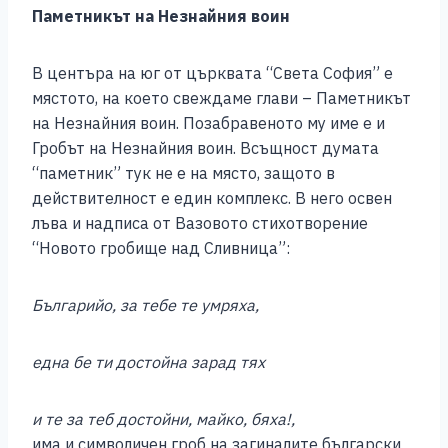
Паметникът на Незнайния воин
В центъра на юг от църквата “Света София” е
мястото, на което свеждаме глави – Паметникът
на Незнайния воин. Позабравеното му име е и
Гробът на Незнайния воин. Всъщност думата
“паметник” тук не е на място, защото в
действителност е един комплекс. В него освен
лъва и надписа от Вазовото стихотворение
“Новото гробище над Сливница”:
Българийо, за тебе те умряха,
една бе ти достойна зарад тях
и те за теб достойни, майко, бяха!,
има и символичен гроб на загиналите български