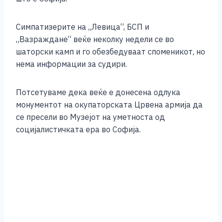
Симпатизерите на „Левица“, БСП и
„Вазраждане“ веќе неколку недели се во
шаторски камп и го обезбедуваат споменикот, но
нема информации за судири.
Потсетуваме дека веќе е донесена одлука
монументот на окупаторската Црвена армија да
се пресели во Музејот на уметноста од
социјалистичката ера во Софија.