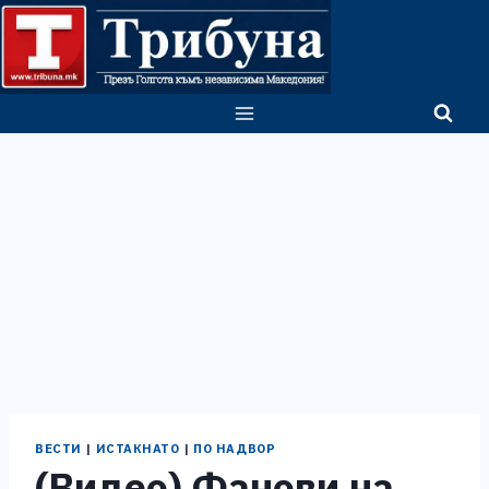
Skip
to
content
ВЕСТИ
|
ИСТАКНАТО
|
ПО НАДВОР
(Видео) Фанови на