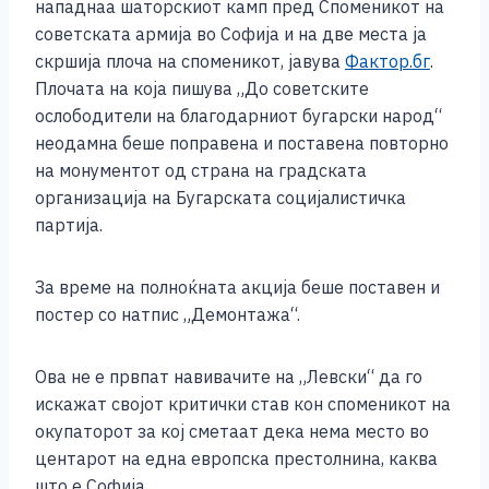
b
n
A
Li
нападнаа шаторскиот камп пред Споменикот на
советската армија во Софија и на две места ја
o
g
p
n
скршија плоча на споменикот, јавува
Фактор.бг
.
o
er
p
k
Плочата на која пишува „До советските
k
ослободители на благодарниот бугарски народ“
неодамна беше поправена и поставена повторно
на монументот од страна на градската
организација на Бугарската социјалистичка
партија.
За време на полноќната акција беше поставен и
постер со натпис „Демонтажа“.
Ова не е првпат навивачите на „Левски“ да го
искажат својот критички став кон споменикот на
окупаторот за кој сметаат дека нема место во
центарот на една европска престолнина, каква
што е Софија.