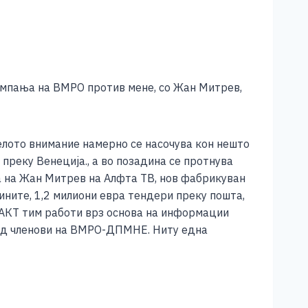
ампања на ВМРО против мене, со Жан Митрев,
Целото внимание намерно се насочува кон нешто
преку Венеција., а во позадина се протнува
га на Жан Митрев на Алфта ТВ, нов фабрикуван
ините, 1,2 милиони евра тендери преку пошта,
 АКТ тим работи врз основа на информации
од членови на ВМРО-ДПМНЕ. Ниту една