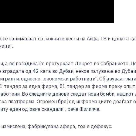
а се занимаваат со лажните вести на Алфа ТВ и црната к
ници“.
аи, а во позадина ќе протуркаат Декрет во Собранието. 
н зградата од 42 ката во Дубаи, некое патување во Дубаи 
мигранти, односно „економски работници“. Објавуваат ла
161 тендер за една фирма, 51 тендер за фирма преку општ
работени. Во следните денови следат нови бомби, нашиот
ска платформа. Огромен број од информациите доаѓаат 
иту еден од овие скандали“, рече Филипче.
а измислена, фабрикувана афера, тоа е дефокус.