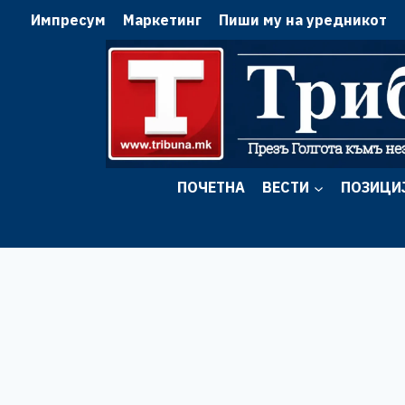
Skip
Импресум
Маркетинг
Пиши му на уредникот
to
content
ПОЧЕТНА
ВЕСТИ
ПОЗИЦИ