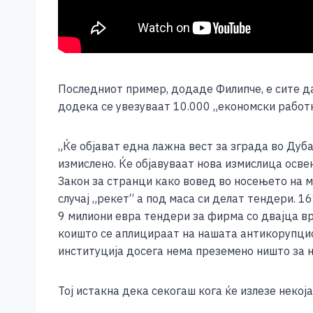
Последниот пример, додаде Филипче, е сите д
додека се увезуваат 10.000 „економски работ
„Ќе објават една лажна вест за зграда во Дуб
измислено. Ќе објавуваат нова измислица осве
Закон за странци како вовед во носењето на 
случај „рекет“ а под маса си делат тендери. 
9 милиони евра тендери за фирма со двајца в
коишто се аплицираат на нашата антикорупци
институција досега нема преземено ништо за н
Тој истакна дека секогаш кога ќе излезе некој