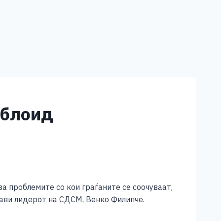
аблоид
а проблемите со кои граѓаните се соочуваат,
зјави лидерот на СДСМ, Венко Филипче.