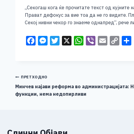
„Секогаш кога ќе прочитате текст од кујните 
Прават дефокус за вие тоа да не го видите. Пл
Секој нивни чекор го знаеме однапред“, рече 
F
M
T
X
W
Vi
E
C
a
e
wi
h
b
m
o
c
ss
tt
at
er
ai
p
e
e
er
s
l
y
b
n
A
Li
Навигација
ПРЕТХОДНО
o
g
p
n
Минчев најави реформа во администрацијата: 
на
функции, нема недопирливи
o
er
p
k
напис
k
Слични Објави