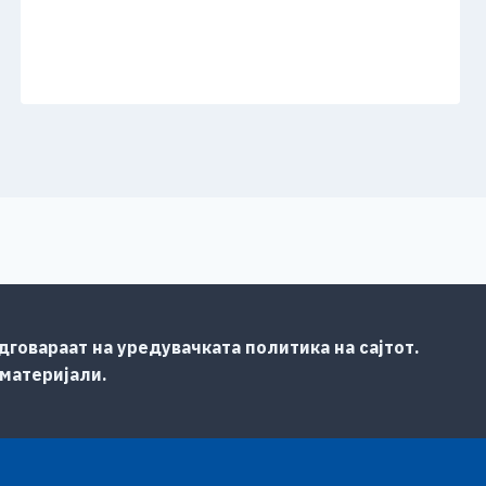
говараат на уредувачката политика на сајтот.
 материјали.