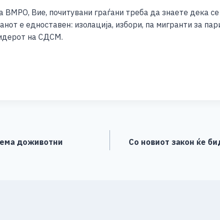
на ВМРО, Вие, почитувани граѓани треба да знаете дека се
анот е едноставен: изолација, избори, па мигранти за пар
лидерот на СДСМ.
S
h
ar
e
Нема доживотни
Со новиот закон ќе б