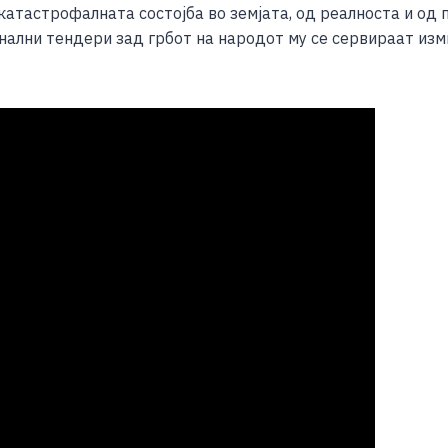
 катастрофалната состојба во земјата, од реалноста и од 
лни тендери зад грбот на народот му се сервираат изми