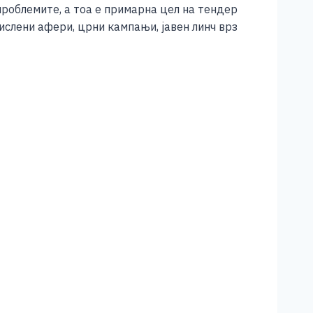
проблемите, а тоа е примарна цел на тендер
слени афери, црни кампањи, јавен линч врз