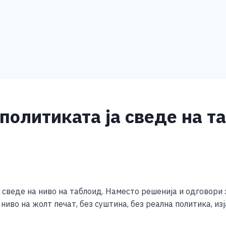
олитиката ја сведе на т
S
h
сведе на ниво на таблоид. Наместо решенија и одговори з
ar
ниво на жолт печат, без суштина, без реална политика, и
e