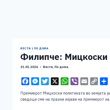
ВЕСТИ
|
ПО ДОМА
Филипче: Мицкоски п
21.01.2026
Вести
,
По дома
F
M
T
X
W
Vi
E
C
a
e
wi
h
b
m
o
Премиерот Мицкоски политиката во земјата ја 
c
ss
tt
at
er
ai
p
сведоци сме на празни изјави на премиерот на 
e
e
er
s
l
y