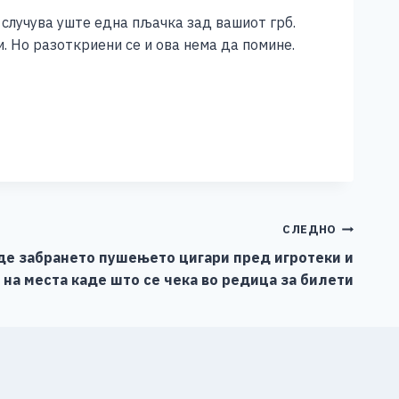
 случува уште една пљачка зад вашиот грб.
и. Но разоткриени се и ова нема да помине.
СЛЕДНО
иде забрането пушењето цигари пред игротеки и
на места каде што се чека во редица за билети