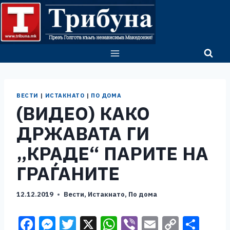
Skip
to
content
ВЕСТИ
|
ИСТАКНАТО
|
ПО ДОМА
(ВИДЕО) КАКО
ДРЖАВАТА ГИ
„КРАДЕ“ ПАРИТЕ НА
ГРАЃАНИТЕ
12.12.2019
Вести
,
Истакнато
,
По дома
F
M
T
X
W
Vi
E
C
S