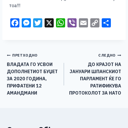
тоа!!!
F
M
T
X
W
Vi
E
C
S
a
e
wi
h
b
m
o
h
c
ss
tt
at
er
ai
p
ar
e
e
er
s
l
y
e
Навигација
ПРЕТХОДНО
СЛЕДНО
b
n
A
Li
ВЛАДАТА ГО УСВОИ
ДО КРАЈОТ НА
o
g
p
n
на
ДОПОЛНЕТИОТ БУЏЕТ
ЈАНУАРИ ШПАНСКИОТ
o
er
p
k
напис
ЗА 2020 ГОДИНА,
ПАРЛАМЕНТ ЌЕ ГО
k
ПРИФАТЕНИ 12
РАТИФИКУВА
АМАНДМАНИ
ПРОТОКОЛОТ ЗА НАТО