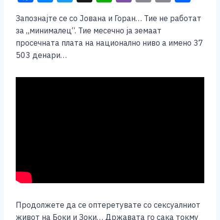
a
e
wi
h
b
m
o
h
Запознајте се со Јована и Горан… Тие не работат
c
ss
tt
at
er
ai
p
ar
за „минималец“. Тие месечно ја земаат
e
e
er
s
l
y
e
просечната плата на национално ниво а имено 37
b
n
A
Li
503 денари…
o
g
p
n
o
er
p
k
k
Продолжете да се оптеретувате со сексуалниот
живот на Боки и Зоки… Државата го сака токму