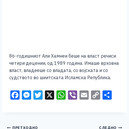
86-годишниот Али Хамнеи беше на власт речиси
четири децении, од 1989 година. Имаше врховна
власт, владееше со владата, со војската и со
судството во шиитската Исламска Република.
F
M
T
X
W
Vi
E
C
S
a
e
wi
h
b
m
o
h
c
ss
tt
at
er
ai
p
ar
e
e
er
s
l
y
e
ПРЕТХОДНО
СЛЕДНО