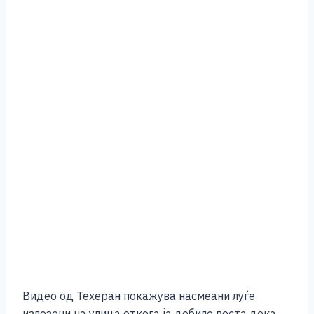
Видео од Техеран покажува насмеани луѓе
излезени на улица откога ја добиле веста дека