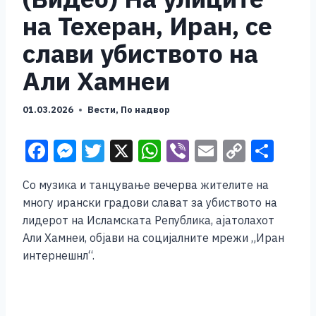
на Техеран, Иран, се
слави убиството на
Али Хамнеи
01.03.2026
Вести
,
По надвор
F
M
T
X
W
Vi
E
C
S
a
e
wi
h
b
m
o
h
Со музика и танцување вечерва жителите на
c
ss
tt
at
er
ai
p
ar
многу ирански градови слават за убиството на
e
e
er
s
l
y
e
лидерот на Исламската Република, ајатолахот
b
n
A
Li
Али Хамнеи, објави на социјалните мрежи „Иран
интернешнл“.
o
g
p
n
o
er
p
k
k