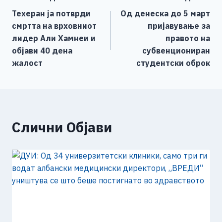
Навигација
b
n
A
Li
Техеран ја потврди
Од денеска до 5 март
o
g
p
n
на
смртта на врховниот
пријавување за
o
er
p
k
напис
лидер Али Хамнеи и
правото на
k
објави 40 дена
субвенциониран
жалост
студентски оброк
Слични Објави