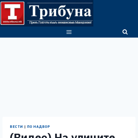
Skip
to
content
ВЕСТИ
|
ПО НАДВОР
(Видео) На улиците