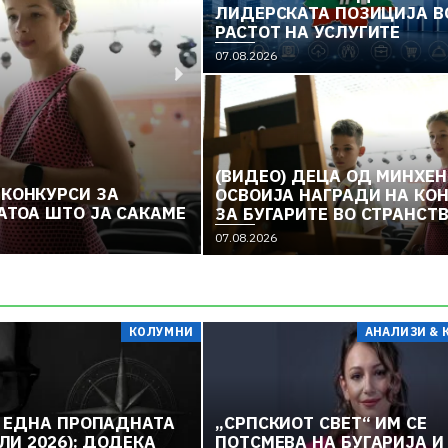
ЛИДЕРСКАТА ПОЗИЦИЈА ВО
РАСТОТ НА УСЛУГИТЕ
07.08.2026
(ВИДЕО) ДЕЦА ОД МИНХЕН
 КОНКУРСИ ЗА
ЕКОНОМИЈАТА НА БУГАР
ОСВОИЈА НАГРАДИ НА КО
ЗАТОА ШТО ЈА САКАМЕ
ЕУ
ЗА БУГАРИТЕ ВО СТРАНСТВ
ЦРТАМЕ БУГАРИЈА ЗАТОА 
07.08.2026
07.08.2026
САКАМЕ
КОЛУМНИ
АНАЛИЗИ & 
 ЕДНА ПРОПАДНАТА
„СРПСКИОТ СВЕТ“ ИМ СЕ
ЛИ 2026): ДОДЕКА
ПОТСМЕВА НА БУГАРИЈА И