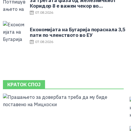
за третата фаза од железничкиот
Коридор 8 е важен чекор во
поврзувањето со Европа
07.08.2026
Економијата на Бугарија пораснала 3,5
пати по членството во ЕУ
07.08.2026
КРАТОК СПОЈ