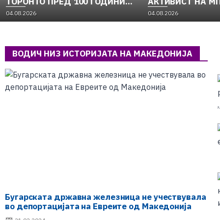
ТОРОНТО ПРЕД 100 ГОДИНИ…
АКТИВИСТ НА МП
МЕТОДИ ДИМОВ
04.08.2026
04.08.2026
ВОДИЧ НИЗ ИСТОРИЈАТА НА МАКЕДОНИЈА
Бугарската државна железница не учествувала
во депортацијата на Евреите од Македонија