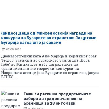
(Видео) Деца од Минхен освоија награди на
конкурси за Бугарите во странство: Ја цртаме
Бугарија затоа што ја сакаме
07.08.2026
Дванаесетгодишната Ана-Марија и нејзиниот брат
Теодор, ученици во бугарското училиште „Дора
Габе“ во Минхен, се меѓу наградените на
традиционалните творечки конкурси на
Извршната агенција за Бугарите во странство, јавува
БГНЕС. ...
Гаши ги распиша предвремените
избори за градоначалник на
Брвеница за 18 октомври
07.08.2026