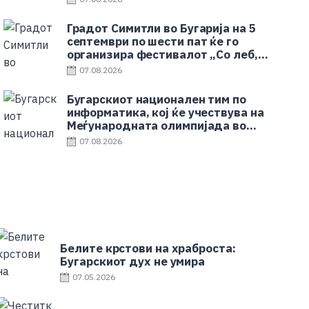
Градот Симитли во Бугарија на 5
септември по шести пат ќе го
организира фестивалот „Со леб,
вино и песна“
07.08.2026
Бугарскиот национален тим по
информатика, кој ќе учествува на
Меѓународната олимпијада во
Узбекистан, гостуваше во INSAIT
07.08.2026
Белите крстови на храброста:
Бугарскиот дух не умира
07.05.2026