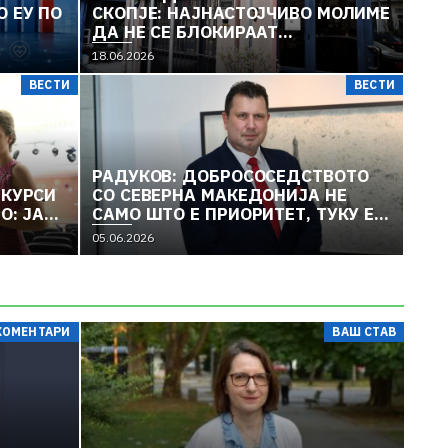
 ЕУ ПО
СКОПЈЕ: НАЈНАСТОЈЧИВО МОЛИМЕ
ДА НЕ СЕ БЛОКИРААТ
ГРАНИЧНИТЕ ПРЕМИНИ ИЛИ
18.06.2026
ПАТИШТАТА МЕЃУ БУГАРИЈА И
ВЕСТИ
ВЕСТИ
СЕВЕРНА МАКЕДОНИЈА
РАДУКОВ: ДОБРОСОСЕДСТВОТО
ИЈА ПОРАСНАЛА 3,5 ПАТИ ПО ЧЛЕНСТВОТО ВО
НКУРСИ
СО СЕВЕРНА МАКЕДОНИЈА НЕ
О: ЈА
САМО ШТО Е ПРИОРИТЕТ, ТУКУ Е И
ШТО ЈА
ХОРИЗОНТАЛЕН КРИТЕРИУМ
05.06.2026
КОМЕНТАРИ
ВАШ СТАВ