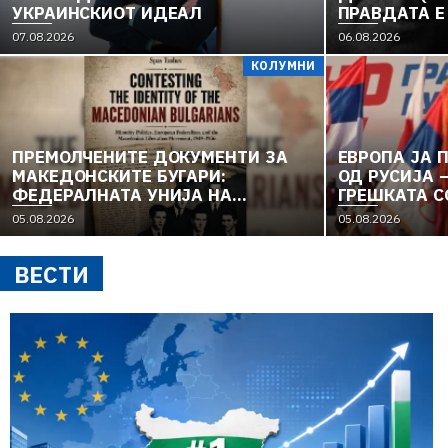
УКРАИНСКИОТ ИДЕАЛ
ПРАВДАТА Е
„РЕФОРМИ“,
07.08.2026
06.08.2026
ОД ВОДА И 
КОЛУМНИ
ВЛАДАТА И 
„РЕКОНСТРУ
ТОНЕ ВО „Д
МОЛЧИ ПРЕД
ПРЕМОЛЧЕНИТЕ ДОКУМЕНТИ ЗА
ЕВРОПА ЈА 
МАКЕДОНСКИТЕ БУГАРИ:
ОД РУСИЈА –
ФЕДЕРАЛНАТА УНИЈА НА
ГРЕШКАТА С
ЕВРОПСКИТЕ НАЦИОНАЛНОСТИ И
05.08.2026
05.08.2026
МАКЕДОНСКОТО
ОСЛОБОДИТЕЛНО ДВИЖЕЊЕ
ВЕСТИ
(1949–1956) (2)