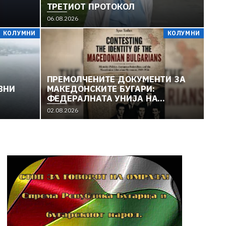
ТРЕТИОТ ПРОТОКОЛ
 НА
06.08.2026
КОЛУМНИ
КОЛУМНИ
ПРЕМОЛЧЕНИТЕ ДОКУМЕНТИ ЗА
ВНИ
МАКЕДОНСКИТЕ БУГАРИ:
ФЕДЕРАЛНАТА УНИЈА НА
ЕВРОПСКИТЕ НАЦИОНАЛНОСТИ И
02.08.2026
МАКЕДОНСКОТО
ОСЛОБОДИТЕЛНО ДВИЖЕЊЕ
(1949–1956) (1)