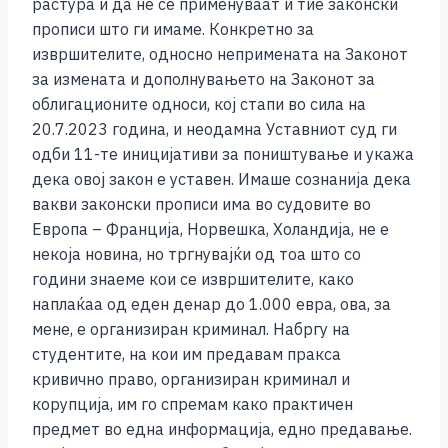
растура и да не се применуваат и тие законски
прописи што ги имаме. Конкретно за
извршителите, односно непримената на Законот
за измената и дополнувањето на Законот за
облигационите односи, кој стапи во сила на
20.7.2023 година, и неодамна Уставниот суд ги
одби 11-те иницијативи за поништување и укажа
дека овој закон е уставен. Имаше сознанија дека
вакви законски прописи има во судовите во
Европа – Франција, Норвешка, Холандија, не е
некоја новина, но тргнувајќи од тоа што со
години знаеме кои се извршителите, како
наплаќаа од еден денар до 1.000 евра, ова, за
мене, е организиран криминал. Набргу на
студентите, на кои им предавам пракса
кривично право, организиран криминал и
корупција, им го спремам како практичен
предмет во една информација, едно предавање.