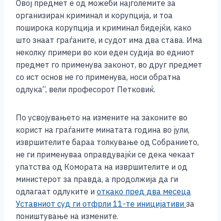
Овој предмет е од можеби најголемите за
организиран криминал и корупција, и тоа
поширока корупција и криминал бидејќи, како
што знаат граѓаните, и судот има два става. Има
неколку примери во кои еден судија во едниот
предмет го применува законот, во друг предмет
со ист основ не го применува, носи обратна
одлука“, вели професорот Петковиќ.
По усвојувањето на измените на законите во
корист на граѓаните минатата година во јули,
извршителите бараа толкување од Собранието,
не ги применуваа оправдувајќи се дека чекаат
упатства од Комората на извршителите и од
министерот за правда, а продолжија да ги
одлагаат одлуките и
откако пред два месеца
Уставниот суд ги отфрли 11-те иницијативи
за
поништување на измените.