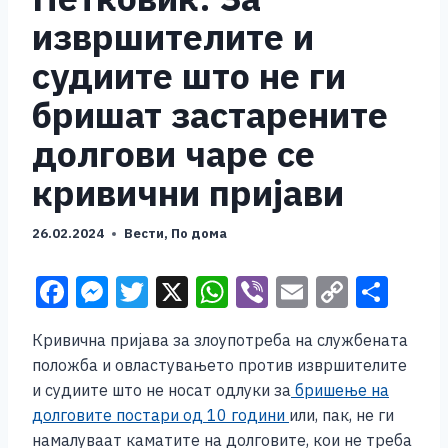
извршителите и
судиите што не ги
бришат застарените
долгови чаре се
кривични пријави
26.02.2024
Вести
,
По дома
F
M
T
X
W
Vi
E
C
S
a
e
wi
h
b
m
o
h
Кривична пријава за злоупотреба на службената
c
ss
tt
at
er
ai
p
ar
положба и овластувањето против извршителите
e
e
er
s
l
y
e
и судиите што не носат одлуки за
бришење на
b
n
A
Li
долговите постари од 10 години
или, пак, не ги
намалуваат каматите на долговите, кои не треба