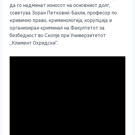
o
g
p
n
да го надминат износот на основниот долг,
o
er
p
k
советува Зоран Петковиќ-Бакли, професор по
k
кривично право, криминологија, корупција и
организиран криминал на Факултетот за
безбедност во Скопје при Универзитетот
„Климент Охридски“.