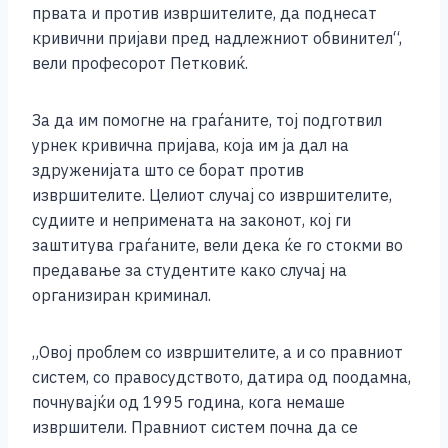
првата и против извршителите, да поднесат
кривични пријави пред надлежниот обвинител“,
вели професорот Петковиќ.
За да им помогне на граѓаните, тој подготвил
урнек кривична пријава, која им ја дал на
здруженијата што се борат против
извршителите. Целиот случај со извршителите,
судиите и непримената на законот, кој ги
заштитува граѓаните, вели дека ќе го стокми во
предавање за студентите како случај на
организиран криминал.
„Овој проблем со извршителите, а и со правниот
систем, со правосудството, датира од поодамна,
почнувајќи од 1995 година, кога немаше
извршители. Правниот систем почна да се