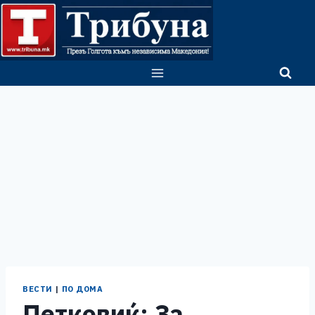
Skip
to
content
ВЕСТИ
|
ПО ДОМА
Петковиќ: За