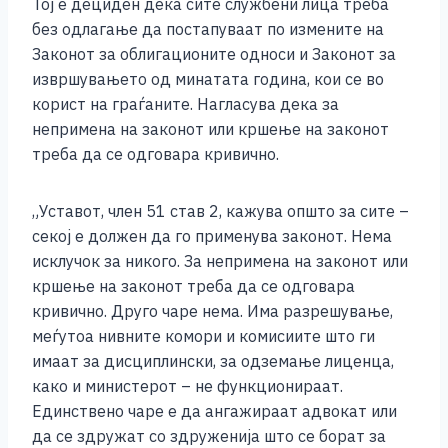
Тој е дециден дека сите службени лица треба
без одлагање да постапуваат по измените на
Законот за облигационите односи и Законот за
извршувањето од минатата година, кои се во
корист на граѓаните. Нагласува дека за
непримена на законот или кршење на законот
треба да се одговара кривично.
„Уставот, член 51 став 2, кажува општо за сите –
секој е должен да го применува законот. Нема
исклучок за никого. За непримена на законот или
кршење на законот треба да се одговара
кривично. Друго чаре нема. Има разрешување,
меѓутоа нивните комори и комисиите што ги
имаат за дисциплински, за одземање лиценца,
како и министерот – не функционираат.
Единствено чаре е да ангажираат адвокат или
да се здружат со здруженија што се борат за