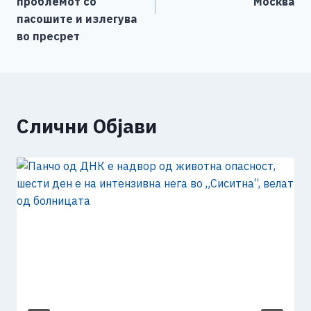
k
проблемот со
Москва
пасошите и излегува
во пресрет
Слични Објави