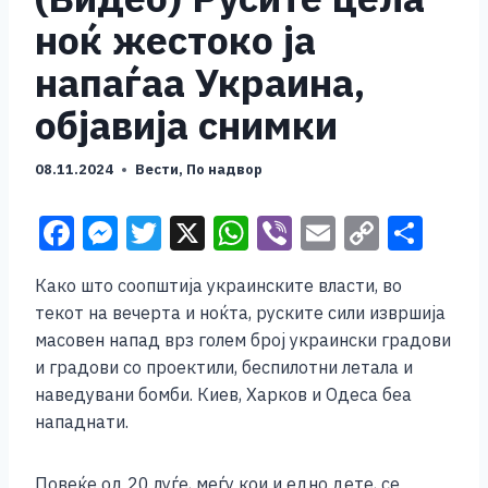
ноќ жестоко ја
напаѓаа Украина,
објавија снимки
08.11.2024
Вести
,
По надвор
F
M
T
X
W
Vi
E
C
S
a
e
wi
h
b
m
o
h
Како што соопштија украинските власти, во
c
ss
tt
at
er
ai
p
ar
текот на вечерта и ноќта, руските сили извршија
e
e
er
s
l
y
e
масовен напад врз голем број украински градови
b
n
A
Li
и градови со проектили, беспилотни летала и
наведувани бомби. Киев, Харков и Одеса беа
o
g
p
n
нападнати.
o
er
p
k
k
Повеќе од 20 луѓе, меѓу кои и едно дете, се