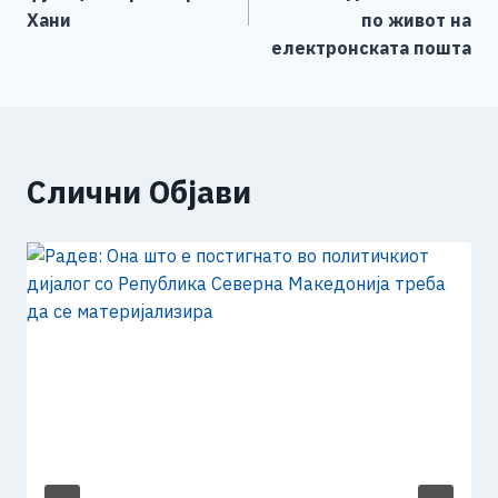
o
er
p
k
напис
Хани
по живот на
k
електронската пошта
Слични Објави