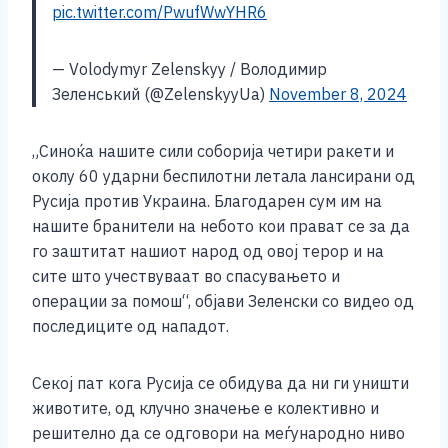
pic.twitter.com/PwufWwYHR6
— Volodymyr Zelenskyy / Володимир
Зеленський (@ZelenskyyUa)
November 8, 2024
„Синоќа нашите сили соборија четири ракети и
околу 60 ударни беспилотни летала лансирани од
Русија против Украина. Благодарен сум им на
нашите бранители на небото кои прават се за да
го заштитат нашиот народ од овој терор и на
сите што учествуваат во спасувањето и
операции за помош“, објави Зеленски со видео од
последиците од нападот.
Секој пат кога Русија се обидува да ни ги уништи
животите, од клучно значење е колективно и
решително да се одговори на меѓународно ниво