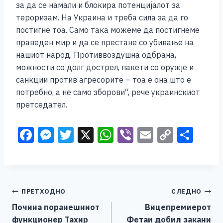
за да се намали и блокира потенцијалот за
тероризам. На Украина и треба сила за да го
постигне тоа. Само така можеме да постигнеме
праведен мир и да се престане со убивање на
нашиот народ. Противвоздушна одбрана,
можности со долг дострел, пакети со оружје и
санкции против агресорите – тоа е она што е
потребно, а не само зборови“, рече украинскиот
претседател.
F
M
T
X
W
Vi
E
C
S
a
e
wi
h
b
m
o
h
c
ss
tt
at
er
ai
p
ar
e
e
er
s
l
y
e
Навигација
ПРЕТХОДНО
СЛЕДНО
b
n
A
Li
Почина поранешниот
Вицепремиерот
o
g
p
n
на
функционер Тахир
Фетаи добил закани