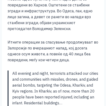
повредени во Харков. Оштетени се станбени
згради и инфраструктура. Во Одеса, пак, едно
лице загина, а девет се ранети во напади врз
станбени згради, објави украинскиот
претседател Володимир Зеленски.
Итните операции за спасување продолжуваат во
Запорожје по вчерашниот напад, кој досега
однесе осум животи, а повеќе од 40 лица беа
повредени, меѓу кои четири деца.
All evening and night, terrorists attacked our cities
and communities with missiles, drones, and guided
aerial bombs, targeting the Odesa, Kharkiv, and
Kyiv regions. In Kharkiv, as of now, more than 20
people have been reported injured, including an
infant. Residential buildings…