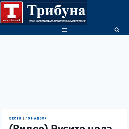
Skip
to
content
ВЕСТИ
|
ПО НАДВОР
(Видео) Русите цела