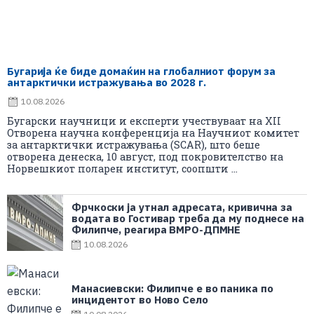
Бугарија ќе биде домаќин на глобалниот форум за
антарктички истражувања во 2028 г.
10.08.2026
Бугарски научници и експерти учествуваат на XII
Отворена научна конференција на Научниот комитет
за антарктички истражувања (SCAR), што беше
отворена денеска, 10 август, под покровителство на
Норвешкиот поларен институт, соопшти ...
Фрчкоски ја утнал адресата, кривична за
водата во Гостивар треба да му поднесе на
Филипче, реагира ВМРО-ДПМНЕ
10.08.2026
Манасиевски: Филипче е во паника по
инцидентот во Ново Село