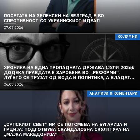
ПОСЕТАТА НА ЗЕЛЕНСКИ НА БЕЛГРАД Е ВО
СПРОТИВНОСТ СО УКРАИНСКИОТ ИДЕАЛ
07.08.2026
КОЛУМНИ
ХРОНИКА НА ЕДНА ПРОПАДНАТА ДРЖАВА (ЈУЛИ 2026):
ДОДЕКА ПРАВДАТА Е ЗАРОБЕНА ВО „РЕФОРМИ“,
ЛУЃЕТО СЕ ТРУЈАТ ОД ВОДА И ПОЛИТИКА, А ВЛАДАТА
И ОПОЗИЦИЈАТА СЕ „РЕКОНСТРУИРААТ“ – ЗЕМЈАТА
06.08.2026
ТОНЕ ВО „ДОСТОИНСТВО“ И МОЛЧИ ПРЕД УКРАИНА
АНАЛИЗИ & КОМЕНТАРИ
„СРПСКИОТ СВЕТ“ ИМ СЕ ПОТСМЕВА НА БУГАРИЈА И
ГРЦИЈА: ПОДГОТВУВА СКАНДАЛОЗНА СКУЛПТУРА НА
„МАЈКА МАКЕДОНИЈА“