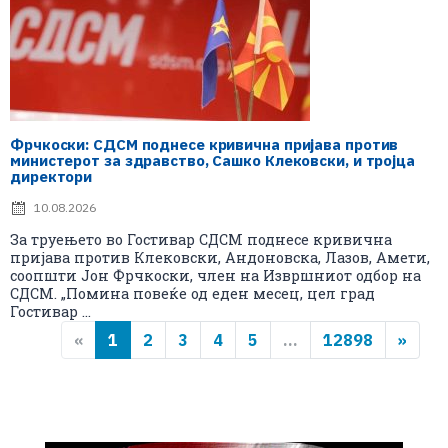
Фрчкоски: СДСМ поднесе кривична пријава против
министерот за здравство, Сашко Клековски, и тројца
директори
10.08.2026
За труењето во Гостивар СДСМ поднесе кривична
пријава против Клековски, Андоновска, Лазов, Амети,
соопшти Јон Фрчкоски, член на Извршниот одбор на
СДСМ. „Помина повеќе од еден месец, цел град
Гостивар ...
«
1
2
3
4
5
...
12898
»