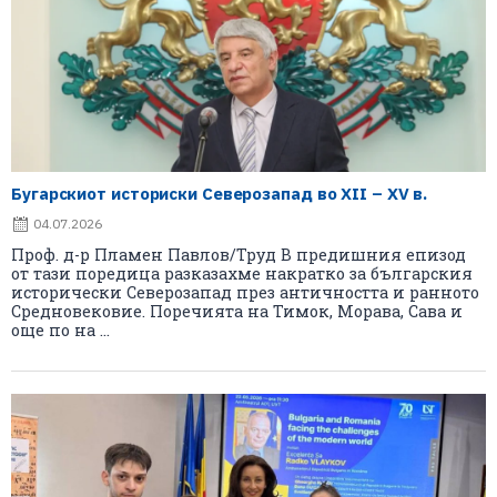
Бугарскиот историски Северозапад во XII – XV в.
04.07.2026
Проф. д-р Пламен Павлов/Труд В предишния епизод
от тази поредица разказахме накратко за българския
исторически Северозапад през античността и ранното
Средновековие. Поречията на Тимок, Морава, Сава и
още по на ...