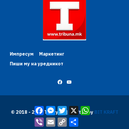
Импресум
Маркетинг
Пиши му на уредникот
Facebook
Messenger
Twitter
X
WhatsApp
© 2018 - 2026 Трибуна | Krafted by
BIT KRAFT
Viber
Email
Copy
Share
Link