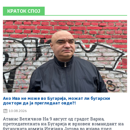
КРАТОК СПОЈ
Ако Ива не може во Бугарија, можат ли бугарски
доктори да ја прегледаат овде?!
10.08.2026
Атанас Величков На 9 август од градoт Варна,
претседателката на Бугарија и врховен командант на
бугарската армија Илијана Јотова во изјава пред