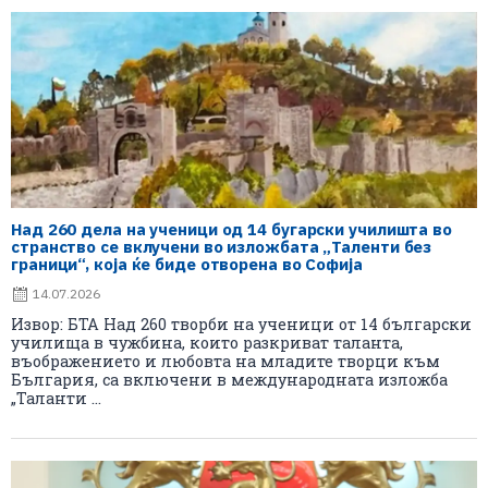
Над 260 дела на ученици од 14 бугарски училишта во
странство се вклучени во изложбата „Таленти без
граници“, која ќе биде отворена во Софија
14.07.2026
Извор: БТА Над 260 творби на ученици от 14 български
училища в чужбина, които разкриват таланта,
въображението и любовта на младите творци към
България, са включени в международната изложба
„Таланти ...