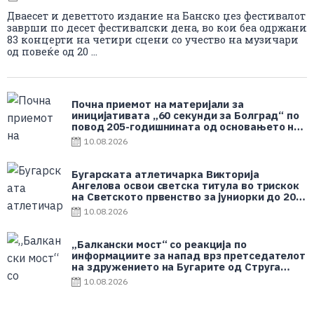
Дваесет и деветтото издание на Банско џез фестивалот
заврши по десет фестивалски дена, во кои беа одржани
83 концерти на четири сцени со учество на музичари
од повеќе од 20 ...
Почна приемот на материјали за
иницијативата „60 секунди за Болград“ по
повод 205-годишнината од основањето на
градот
10.08.2026
Бугарската атлетичарка Викторија
Ангелова освои светска титула во трискок
на Светското првенство за јуниорки до 20
години во Орегон, САД
10.08.2026
„Балкански мост“ со реакција по
информациите за напад врз претседателот
на здружението на Бугарите од Струга
Бекир Кадриески
10.08.2026