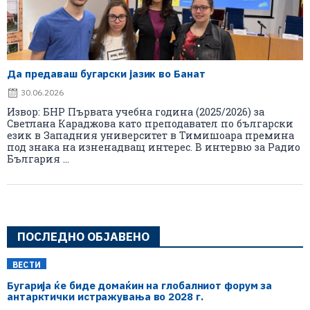
Да предаваш бугарски јазик во Банат
30.06.2026
Извор: БНР Първата учебна година (2025/2026) за
Светлана Караджова като преподавател по български
език в Западния университет в Тимишоара премина
под знака на изненадващ интерес. В интервю за Радио
България ...
ПОСЛЕДНО ОБЈАВЕНО
ВЕСТИ
Бугарија ќе биде домаќин на глобалниот форум за
антарктички истражувања во 2028 г.