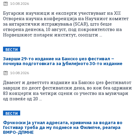
10.08.2026
Бугарски научници и експерти учествуваат на XII
Отворена научна конференција на Научниот комитет
за антарктички истражувања (SCAR), што беше
отворена денеска, 10 август, под покровителство на
Норвешкиот поларен институт, соопшти ...
ВЕСТИ
Заврши 29-то издание на Банско џез фестивал –
почнува подготовката за јубилејното 30-то издание
10.08.2026
Дваесет и деветтото издание на Банско џез фестивалот
заврши по десет фестивалски дена, во кои беа одржани
83 концерти на четири сцени со учество на музичари
од повеќе од 20 ...
ВЕСТИ
Фрчкоски ја утнал адресата, кривична за водата во
Гостивар треба да му поднесе на Филипче, реагира
ВМРО-ДПМНЕ