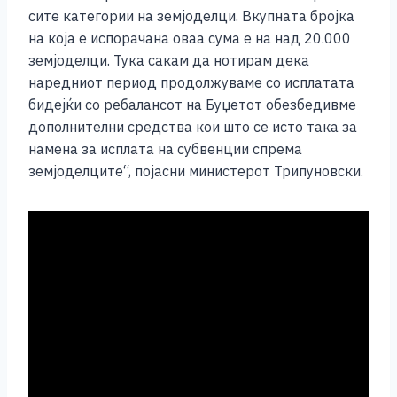
сите категории на земјоделци. Вкупната бројка
на која е испорачана оваа сума е на над 20.000
земјоделци. Тука сакам да нотирам дека
наредниот период продолжуваме со исплатата
бидејќи со ребалансот на Буџетот обезбедивме
дополнителни средства кои што се исто така за
намена за исплата на субвенции спрема
земјоделците“, појасни министерот Трипуновски.