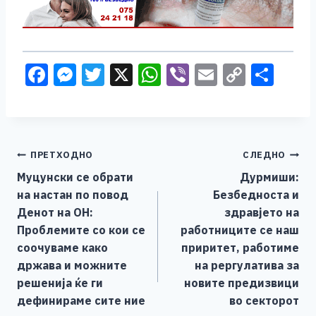
F
M
T
X
W
Vi
E
C
S
a
e
wi
h
b
m
o
h
c
ss
tt
at
er
ai
p
ar
e
e
er
s
l
y
e
Навигација
ПРЕТХОДНО
СЛЕДНО
b
n
A
Li
Муцунски се обрати
Дурмиши:
o
g
p
n
на
на настан по повод
Безбедноста и
o
er
p
k
напис
Денот на ОН:
здравјето на
k
Проблемите со кои се
работниците се наш
соочуваме како
приритет, работиме
држава и можните
на рергулатива за
решенија ќе ги
новите предизвици
дефинираме сите ние
во секторот