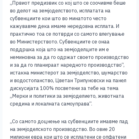
„Првиот предизвик со кој што се соочивме беше
c
ss
tt
at
er
ai
p
ar
во делот на земјоделството, исплатата на
e
e
er
s
l
y
e
субвенциите кои што во минатото често
b
n
A
Li
кажувавме дека имаме нередовна исплата. И
практично тоа се потврди со самото влегување
o
g
p
n
во Министерството. Субвенциите се онаа
o
er
p
k
поддршка која што на земјоделците им е
k
неминовна за да го одржат своето производство
и за да го планираат наредното производство“,
истакна министерот за земјоделство, шумарство
и водостопанство, Цветан Трипуновски на панел
дискусијата 100% посветени за тебе на тема
„Мерки и политики за земјоделието, животната
средина и локалната самоуправа“.
„Со самото доцнење на субвенциите имавме пад
на земјоделското производство. Во овие 20
милиони евра кои што се исплатени се опфатени