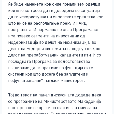
ќе биде наменета кон оние помали земјоделци
кои што ќе треба да ги доведеме во ситуација
да ги искористуваат и европските средства кои
што ни се на располагање преку ИПАРД
програмата. И нормално во оваа Програма ќе
има повеќе сегменти на инвестиции од
модернизација во делот на механизација, во
делот на модерни системи за наводнување, во
делот на преработувачки капацитети итн. И со
последната Програма за водостопанство
планираме да ги вратиме во функција сите
системи кои што досега беа запуштени и
нефункционални“, нагласи министерот.
Тој во текот на панел дискусијата додаде дека
со програмите на Министерството Македонија
повторно ќе се врати во вистинска смисла на