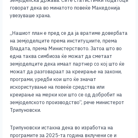
земјоделска држава. Сите статистички податоци
говорат дека во минатото повеќе Македонија
увезуваше храна.
„Нашиот план е пред се да ја вратиме довербата
на земјоделците према институциите, према
Владата, према Министерството. Затоа што во
една таква симбиоза ќе можат да сметаат
земјоделците дека имаат партнер со кој што ќе
можат да разговараат за креирање на закони,
програми, уредби кои што ќе значат
искористување на повеќе средства или
креирање на мерки кои што се од добробит на
земјоделското производство“, рече министерот
Трипуновски.
Трипуновски истакна дека во изработка на
програмите за 2025-та година вклучени се и