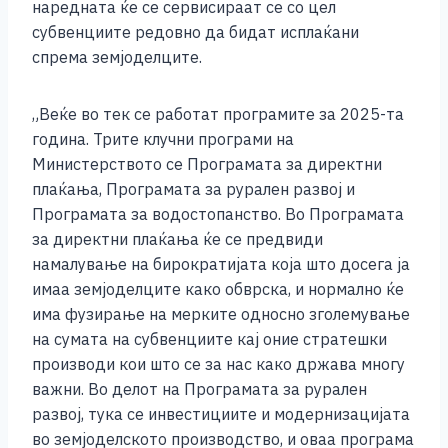
наредната ќе се сервисираат се со цел
субвенциите редовно да бидат исплаќани
спрема земјоделците.
„Веќе во тек се работат програмите за 2025-та
година. Трите клучни програми на
Министерството се Програмата за директни
плаќања, Програмата за рурален развој и
Програмата за водостопанство. Во Програмата
за директни плаќања ќе се предвиди
намалување на бирократијата која што досега ја
имаа земјоделците како обврска, и нормално ќе
има фузирање на мерките односно зголемување
на сумата на субвенциите кај оние стратешки
производи кои што се за нас како држава многу
важни. Во делот на Програмата за рурален
развој, тука се инвестициите и модернизацијата
во земјоделското производство, и оваа програма