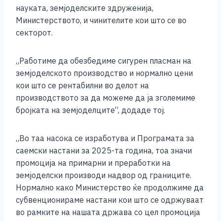
науката, земјоделските здруженија,
Министерството, и чинителите кои што се во
секторот.
„Работиме да обезбедиме сигурен пласман на
земјоделското производство и нормално цени
кои што се рентабилни во делот на
производството за да можеме да ја зголемиме
бројката на земјоделците“, додаде тој.
„Во таа насока се изработува и Програмата за
саемски настани за 2025-та година, тоа значи
промоција на примарни и преработки на
земјоделски производи надвор од границите.
Нормално како Министерство ќе продолжиме да
субвенционираме настани кои што се одржуваат
во рамките на нашата држава со цел промоција