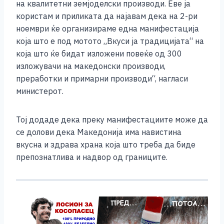
на квалитетни земјоделски производи. Еве ја
користам и приликата да најавам дека на 2-ри
ноември ќе организираме една манифестација
која што е под мотото „Вкуси ја традицијата“ на
која што ќе бидат изложени повеќе од 300
изложувачи на македонски производи,
преработки и примарни производи“, нагласи
министерот.
Тој додаде дека преку манифестациите може да
се долови дека Македонија има навистина
вкусна и здрава храна која што треба да биде
препознатлива и надвор од границите.