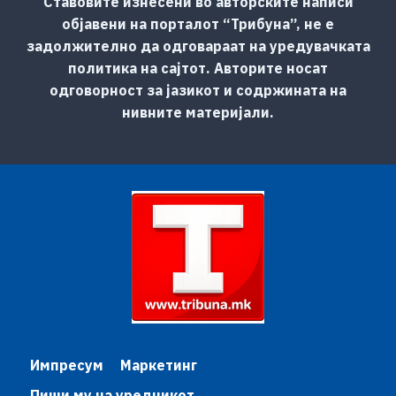
Ставовите изнесени во авторските написи
објавени на порталот “Трибуна”, не е
задолжително да одговараат на уредувачката
политика на сајтот. Авторите носат
одговорност за јазикот и содржината на
нивните материјали.
Импресум
Маркетинг
Пиши му на уредникот