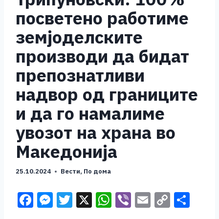
посветено работиме
земјоделските
производи да бидат
препознатливи
надвор од границите
и да го намалиме
увозот на храна во
Македонија
25.10.2024
Вести
,
По дома
F
M
T
X
W
Vi
E
C
S
a
e
wi
h
b
m
o
h