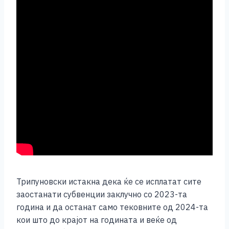
Трипуновски истакна дека ќе се исплатат сите
заостанати субвенции заклучно со 2023-та
година и да останат само тековните од 2024-та
кои што до крајот на годината и веќе од