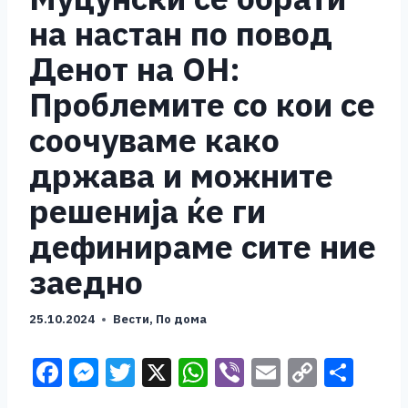
на настан по повод
Денот на ОН:
Проблемите со кои се
соочуваме како
држава и можните
решенија ќе ги
дефинираме сите ние
заедно
25.10.2024
Вести
,
По дома
F
M
T
X
W
Vi
E
C
S
a
e
wi
h
b
m
o
h