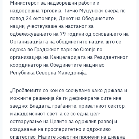
Министерот за надворешни работи и
c
ss
tt
at
er
ai
p
ar
надворешна трговија, Тимчо Муцунски, вчера по
e
e
er
s
l
y
e
повод 24 октомври, Денот на Обединетите
b
n
A
Li
нации, учествуваше на настанот за
одбележувањето на 79 години од основањето на
o
g
p
n
Организацијата на обединетите нации, што се
o
er
p
k
одржа во Градскиот парк во Скопје во
k
организација на Канцеларијата на Резидентниот
координатор на Обединетите нации во
Република Северна Македонија.
„Проблемите со кои се соочуваме како држава и
можните решенија ќе ги дефинираме сите ние
заедно: Владата, граѓаните, приватниот сектор,
и академскиот свет, а се со една цел-
остварување на Целите за одржлив развој и
создавање на просперитетно и одржливо
општество. Малите животни промени на дневна