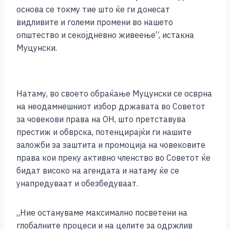
основа се токму тие што ќе ги донесат
видливите и големи промени во нашето
општество и секојдневно живеење“, истакна
Муцунски.
Натаму, во своето обраќање Муцунски се осврна
на неодамнешниот избор државата во Советот
за човекови права на ОН, што претставува
престиж и обврска, потенцирајќи ги нашите
заложби за заштита и промоција на човековите
права кои преку активно членство во Советот ќе
бидат високо на агендата и натаму ќе се
унапредуваат и обезбедуваат.
„Ние остануваме максимално посветени на
глобалните процеси и на целите за одржлив