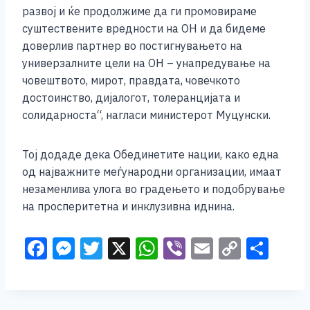
развој и ќе продолжиме да ги промовираме
суштествените вредности на ОН и да бидеме
доверлив партнер во постигнувањето на
универзалните цели на ОН – унапредување на
човештвото, мирот, правдата, човечкото
достоинство, дијалогот, толеранцијата и
солидарноста“, нагласи министерот Муцунски.
Тој додаде дека Обединетите нации, како една
од најважните меѓународни организации, имаат
незаменлива улога во градењето и подобрување
на просперитетна и инклузивна иднина.
F
M
T
X
W
Vi
E
C
S
a
e
wi
h
b
m
o
h
c
ss
tt
at
er
ai
p
ar