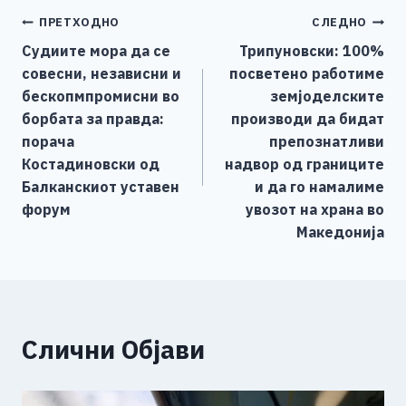
e
e
er
s
l
y
e
Навигација
ПРЕТХОДНО
СЛЕДНО
b
n
A
Li
Судиите мора да се
Трипуновски: 100%
o
g
p
n
на
совесни, независни и
посветено работиме
o
er
p
k
напис
бескопмпромисни во
земјоделските
k
борбата за правда:
производи да бидат
порача
препознатливи
Костадиновски од
надвор од границите
Балканскиот уставен
и да го намалиме
форум
увозот на храна во
Македонија
Слични Објави