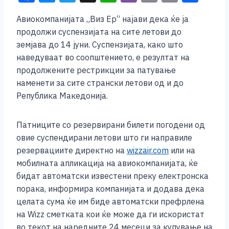
a
e
wi
h
b
m
o
h
Aвиокомпанијата „Виз Ер“ најави дека ќе ја
c
ss
tt
at
er
ai
p
ar
продолжи суспензијата на сите летови до
e
e
er
s
l
y
e
земјава до 14 јуни. Суспензијата, како што
b
n
A
Li
наведуваат во соопштението, е резултат на
продолжените рестрикции за патување
o
g
p
n
наменети за сите странски летови од и до
o
er
p
k
Република Македонија.
k
Патниците со резервирани билети погодени од
овие суспендирани летови што ги направиле
резервациите директно на
wizzair.com
или на
мобилната апликација на авиокомпанијата, ќе
бидат автоматски известени преку електронска
порака, информира компанијата и додава дека
целата сума ќе им бидe автоматски префрлена
на Wizz сметката кои ќе може да ги искористат
во текот на наредните 24 месеци за купување на