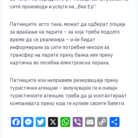
сите производи и услуги на „Виз Ер“.
Патниците, исто така, можат да одберат опција
за враќање на парите – за која треба подолго
време да се реализира – и ќе бидат
информирани за сите потребни чекори за
трансфер на парите преку банка или преку
картичка во посебна електронска порака.
Патниците кои направиле резервација преку
туристички агенции – вклучувајќи ги и онлајн
туристичките агенции, треба да ја контактираат
компанијата преку која ги купиле своите билети.
F
M
T
X
W
Vi
E
C
S
a
e
wi
h
b
m
o
h