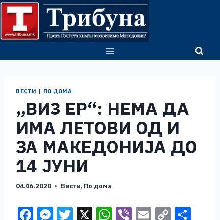
Skip
to
content
ВЕСТИ
|
ПО ДОМА
„ВИЗ ЕР“: НЕМА ДА
ИМА ЛЕТОВИ ОД И
ЗА МАКЕДОНИЈА ДО
14 ЈУНИ
04.06.2020
Вести
,
По дома
F
M
T
X
W
Vi
E
C
S