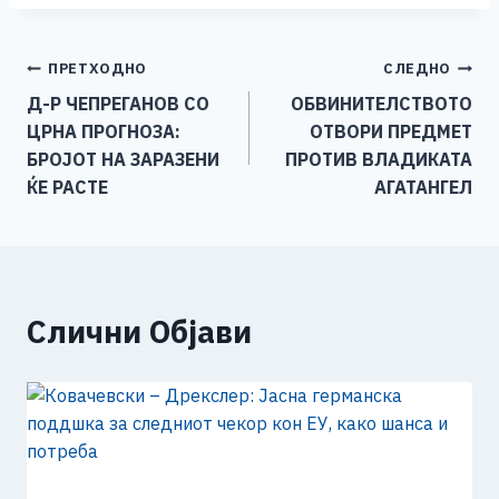
c
ss
tt
at
er
ai
p
ar
e
e
er
s
l
y
e
Навигација
ПРЕТХОДНО
СЛЕДНО
b
n
A
Li
Д-Р ЧЕПРЕГАНОВ СО
ОБВИНИТЕЛСТВОТО
o
g
p
n
на
ЦРНА ПРОГНОЗА:
ОТВОРИ ПРЕДМЕТ
o
er
p
k
напис
БРОЈОТ НА ЗАРАЗЕНИ
ПРОТИВ ВЛАДИКАТА
k
ЌЕ РАСТЕ
АГАТАНГЕЛ
Слични Објави