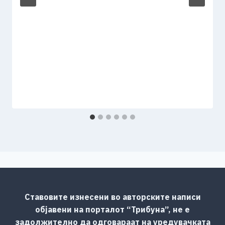
Ставовите изнесени во авторските написи
објавени на порталот “Трибуна”, не е
задолжително да одговараат на уредувачката