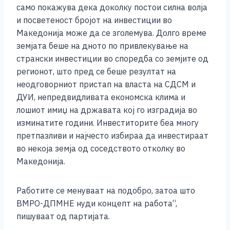
само покажува дека доколку постои силна волја
и посветеност бројот на инвестиции во
Македонија може да се зголемува. Долго време
земјата беше на дното по привлекување на
странски инвестиции во споредба со земјите од
регионот, што пред се беше резултат на
неодговорниот пристап на власта на СДСМ и
ДУИ, непредвидливата економска клима и
лошиот имиџ на државата кој го изградија во
изминатите години. Инвеститорите беа многу
претпазливи и најчесто избираа да инвестираат
во некоја земја од соседството отколку во
Македонија.
Работите се менуваат на подобро, затоа што
ВМРО-ДПМНЕ нуди концепт на работа“,
пишуваат од партијата.