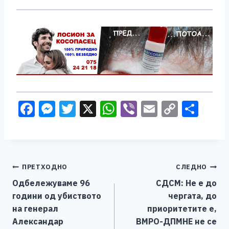
F
M
T
X
W
Vi
E
C
S
a
e
wi
h
b
m
o
h
c
ss
tt
at
er
ai
p
ar
e
e
er
s
l
y
e
Навигација
ПРЕТХОДНО
СЛЕДНО
b
n
A
Li
Одбележуваме 96
СДСМ: Не е до
o
g
p
n
на
години од убиството
чергата, до
o
er
p
k
напис
на генерал
приоритетите е,
k
Александар
ВМРО-ДПМНЕ не се