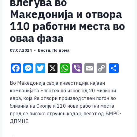
влегува во
Македонија и отвора
110 работни места во
оваа фаза
07.07.2024
Вести
,
По дома
F
M
T
X
W
Vi
E
C
S
a
e
wi
h
b
m
o
h
Во Македонија своја инвестиција најави
c
ss
tt
at
er
ai
p
ar
компанијата Епсотех во износ од 20 милиони
e
e
er
s
l
y
e
евра, која ќе отвори производствен погон во
b
n
A
Li
близина на Скопје и 110 нови работни места,
пред се високо стручен кадар, велат од ВМРО-
o
g
p
n
ДПМНЕ.
o
er
p
k
k