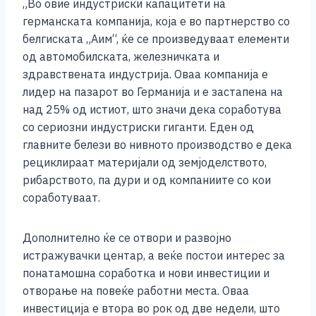
„Во овие индустриски капацитети на
германската компанија, која е во партнерство со
белгиската „Аим“, ќе се произведуваат елементи
од автомобилската, железничката и
здравствената индустрија. Оваа компанија е
лидер на пазарот во Германија и е застапена на
над 25% од истиот, што значи дека соработува
со сериозни индустриски гиганти. Еден од
главните белези во нивното производство е дека
рециклираат материјали од земјоделството,
рибарството, па дури и од компаниите со кои
соработуваат.
Дополнително ќе се отвори и развојно
истражувачки центар, а веќе постои интерес за
понатамошна соработка и нови инвестиции и
отворање на повеќе работни места. Оваа
инвестиција е втора во рок од две недели, што