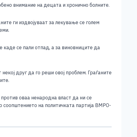
обено внимание на децата и хронично болните.
ните ги издвојуваат за лекување се голем
еми.
 каде се пали отпад, а за виновниците да
 некој друг да го реши овој проблем. Граѓаните
ите.
против оваа ненародна власт да ни се
во соопштението на политичката партија ВМРО-