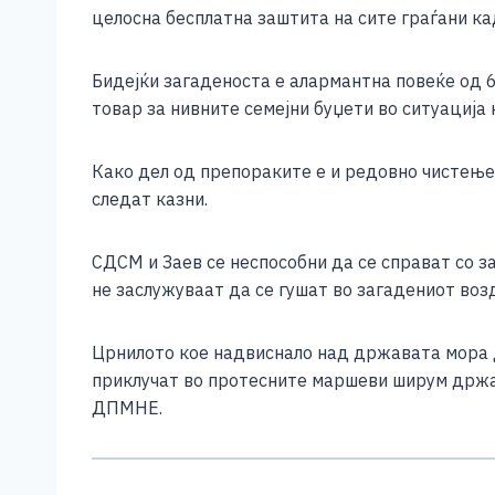
целосна бесплатна заштита на сите граѓани ка
Бидејќи загаденоста е алармантна повеќе од 6
товар за нивните семејни буџети во ситуација
Како дел од препораките е и редовно чистење 
следат казни.
СДСМ и Заев се неспособни да се справат со за
не заслужуваат да се гушат во загадениот возд
Црнилото кое надвиснало над државата мора д
приклучат во протесните маршеви ширум држав
ДПМНЕ.