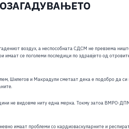
РОЗАГАДУВАЊЕТО
S
h
загадениот воздух, а неспособната СДСМ не превзема ниш
ar
ои имаат се поголеми последици по здравјето од отровите
e
лем, Шилегов и Макрадули сметаат дека е подобро да си 
аните.
години не видовме ниту една мерка. Токму затоа ВМРО-Д
јдневно имаат проблеми со кардиоваскуларните и респир