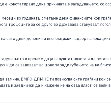
де е констатирано дека причината е загадувањето, со ос
 месеци во годината, сметаме дека финансиите кои граѓа
 кога трошоците за се друго во државава стануваат погол
на сите диви депонии и инспекциски надзор на локациите
гадувањето и време е да ја напуштат власта и да остават
ух и да се завиваат во црно заради губењето на најблиск
а замине. ВМРО-ДПМНЕ ги повикува сите граѓани кои се 
ата и заеднички да и кажеме не на оваа власт, се вели 