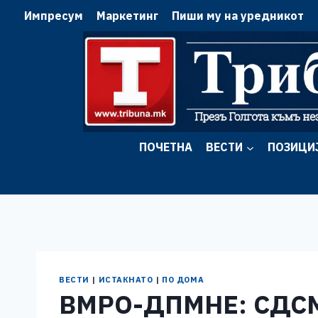
Skip
Импресум
Маркетинг
Пиши му на уредникот
to
content
ПОЧЕТНА
ВЕСТИ
ПОЗИЦИ
ВЕСТИ
|
ИСТАКНАТО
|
ПО ДОМА
ВМРО-ДПМНЕ: СДСМ