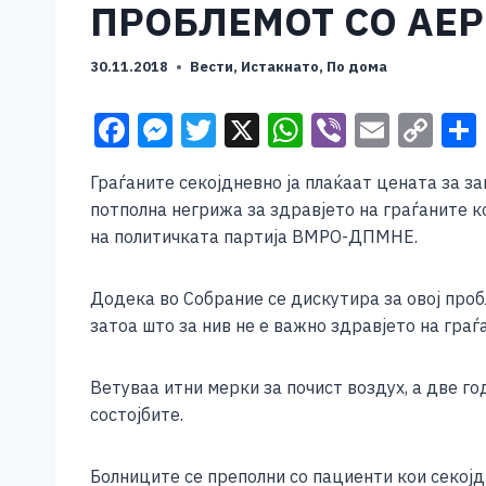
ПРОБЛЕМОТ СО АЕ
30.11.2018
Вести
,
Истакнато
,
По дома
F
M
T
X
W
Vi
E
C
a
e
wi
h
b
m
o
Граѓаните секојдневно ја плаќаат цената за 
c
ss
tt
at
er
ai
p
потполна негрижа за здравјето на граѓаните к
e
e
er
s
l
y
на политичката партија ВМРО-ДПМНЕ.
b
n
A
Li
o
g
p
n
Додека во Собрание се дискутира за овој проб
затоа што за нив не е важно здравјето на граѓ
o
er
p
k
k
Ветуваа итни мерки за почист воздух, а две 
состојбите.
Болниците се преполни со пациенти кои секо