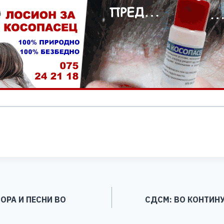
S
h
ar
e
ОРА И ПЕСНИ ВО
СДСМ: ВО КОНТИНУ