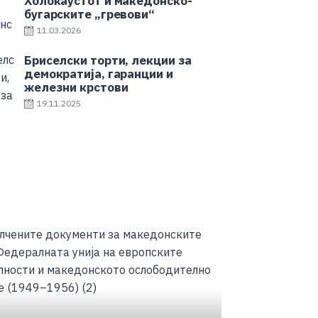
Холокаустот и македонско-
бугарските „гревови“
11.03.2026
Бриселски торти, лекции за
демократија, гаранции и
железни крстови
19.11.2025