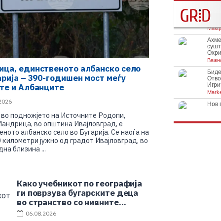
ца, единственото албанско село
арија – 390-годишен мост меѓу
те и Албанците
2026
 во подножјето на Источните Родопи,
Мандрица, во општина Ивајловград, е
ното албанско село во Бугарија. Се наоѓа на
 километри јужно од градот Ивајловград, во
на близина ...
Како учебникот по географија
ги поврзува бугарските деца
во странство со нивните
роднини во Бугарија
06.08.2026