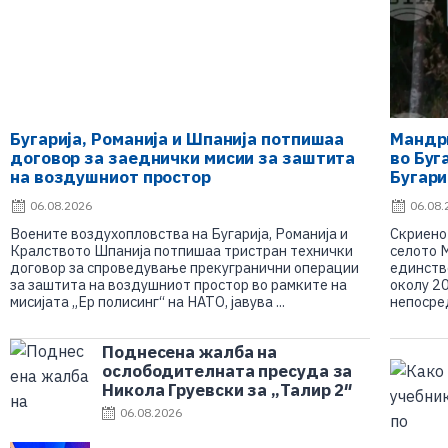
Бугарија, Романија и Шпанија потпишаа
Мандри
договор за заеднички мисии за заштита
во Буг
на воздушниот простор
Бугари
06.08.2026
06.08.
Воените воздухопловства на Бугарија, Романија и
Скриено
Кралството Шпанија потпишаа тристран технички
селото 
договор за спроведување прекугранични операции
единстве
за заштита на воздушниот простор во рамките на
околу 20
мисијата „Ер полисинг“ на НАТО, јавува ...
непосред
Поднесена жалба на
ослободителната пресуда за
Никола Груевски за „Талир 2″
06.08.2026