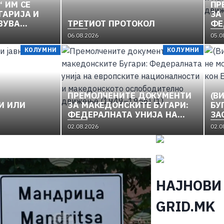
“ ИМ СЕ
ПР
ГАРИЈА И
ЗА
ВУВА
ТРЕТИОТ ПРОТОКОЛ
ФЕ
КУЛПТУРА
ЕВ
06.08.2026
05.0
ЕДОНИЈА“
НА
КОЛУМНИ
КОЛУМНИ
МА
ОС
(19
ПРЕМОЛЧЕНИТЕ ДОКУМЕНТИ
(В
И ИЛИ
ЗА МАКЕДОНСКИТЕ БУГАРИ:
БУ
ФЕДЕРАЛНАТА УНИЈА НА
ЗА
ЕВРОПСКИТЕ
ЕУ
02.08.2026
02.0
НАЦИОНАЛНОСТИ И
МАКЕДОНСКОТО
ОСЛОБОДИТЕЛНО ДВИЖЕЊЕ
(1949–1956) (1)
НАЈНОВИ
GRID.MK