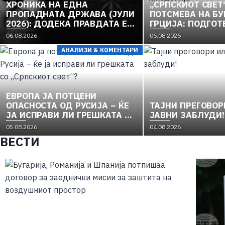
ХРОНИКА НА ЕДНА
„СРПСКИОТ СВЕТ
ПРОПАДНАТА ДРЖАВА (ЈУЛИ
ПОТСМЕВА НА БУ
2026): ДОДЕКА ПРАВДАТА Е
ГРЦИЈА: ПОДГОТ
ЗАРОБЕНА ВО „РЕФОРМИ“,
СКАНДАЛОЗНА С
06.08.2026
06.08.2026
ЛУЃЕТО СЕ ТРУЈАТ ОД ВОДА
НА „МАЈКА МАК
АНАЛИЗИ & КОМЕНТАРИ
И ПОЛИТИКА, А ВЛАДАТА И
ОПОЗИЦИЈАТА СЕ
„РЕКОНСТРУИРААТ“ –
ЗЕМЈАТА ТОНЕ ВО
„ДОСТОИНСТВО“ И МОЛЧИ
ЕВРОПА ЈА ПОТЦЕНИ
ПРЕД УКРАИНА
ОПАСНОСТА ОД РУСИЈА – ЌЕ
TAЈНИ ПРЕГОВОР
ЈА ИСПРАВИ ЛИ ГРЕШКАТА СО
ЈАВНИ ЗАБЛУДИ!
„СРПСКИОТ СВЕТ“?
05.08.2026
04.08.2026
ВЕСТИ