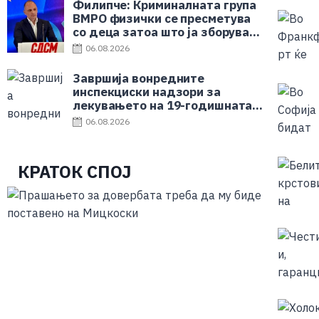
Филипче: Криминалната група
ВМРО физички се пресметува
со деца затоа што ја зборуваат
вистината
06.08.2026
Завршија вонредните
инспекциски надзори за
лекувањето на 19-годишната
родилка од Струмица
06.08.2026
КРАТОК СПОЈ