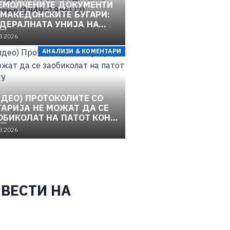
ЕМОЛЧЕНИТЕ ДОКУМЕНТИ
 МАКЕДОНСКИТЕ БУГАРИ:
ДЕРАЛНАТА УНИЈА НА
РОПСКИТЕ
8.2026
ЦИОНАЛНОСТИ И
АНАЛИЗИ & КОМЕНТАРИ
КЕДОНСКОТО
ЛОБОДИТЕЛНО ДВИЖЕЊЕ
49–1956) (2)
ИДЕО) ПРОТОКОЛИТЕ СО
ГАРИЈА НЕ МОЖАТ ДА СЕ
ОБИКОЛАТ НА ПАТОТ КОН
8.2026
 ВЕСТИ НА