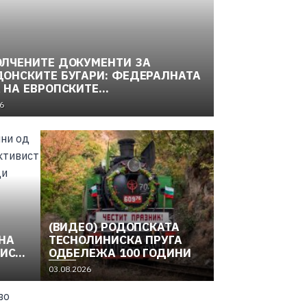
ЛЧЕНИТЕ ДОКУМЕНТИ ЗА
ОНСКИТЕ БУГАРИ: ФЕДЕРАЛНАТА
 НА ЕВРОПСКИТЕ
ОНАЛНОСТИ И МАКЕДОНСКОТО
6
ОДИТЕЛНО ДВИЖЕЊЕ (1949–
(2)
(ВИДЕО) РОДОПСКАТА
НА
ТЕСНОЛИНИСКА ПРУГА
ВИСТ
ОДБЕЛЕЖА 100 ГОДИНИ
03.08.2026