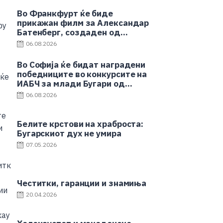
Во Франкфурт ќе биде
прикажан филм за Александар
Батенберг, создаден од
бугарски ученици и наставници
06.08.2026
Во Софија ќе бидат наградени
победниците во конкурсите на
ИАБЧ за млади Бугари од
странство
06.08.2026
Белите крстови на храброста:
Бугарскиот дух не умира
07.05.2026
Честитки, гаранции и знамиња
20.04.2026