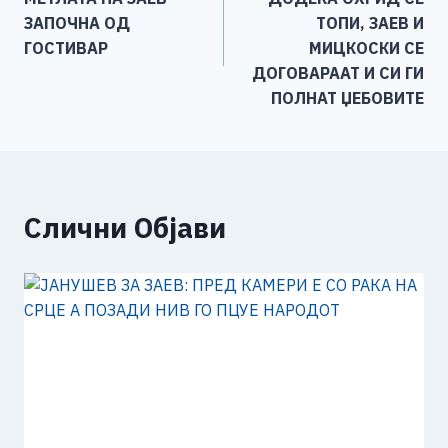
o
er
p
k
напис
ЗАПОЧНА ОД
ТОПИ, ЗАЕВ И
k
ГОСТИВАР
МИЦКОСКИ СЕ
ДОГОВАРААТ И СИ ГИ
ПОЛНАТ ЏЕБОВИТЕ
Слични Објави