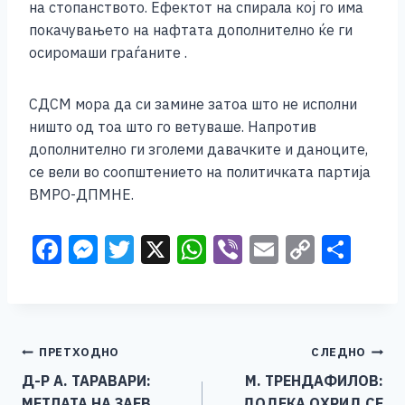
на стопанството. Ефектот на спирала кој го има
покачувањето на нафтата дополнително ќе ги
осиромаши граѓаните .
СДСМ мора да си замине затоа што не исполни
ништо од тоа што го ветуваше. Напротив
дополнително ги зголеми давачките и даноците,
се вели во соопштението на политичката партија
ВМРО-ДПМНЕ.
F
M
T
X
W
Vi
E
C
S
a
e
wi
h
b
m
o
h
c
ss
tt
at
er
ai
p
ar
e
e
er
s
l
y
e
Навигација
ПРЕТХОДНО
СЛЕДНО
b
n
A
Li
Д-Р А. ТАРАВАРИ:
М. ТРЕНДАФИЛОВ:
o
g
p
n
на
МЕТЛАТА НА ЗАЕВ
ДОДЕКА ОХРИД СЕ