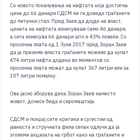
Со новото покачување на нафтата која достигна
цена до 66 денари СДСМ ќе ги доведе граѓаните
до питачки стап. Пред Заев да дојде на власт,
цената на нафтата изнесуваше само 46 денари,
а сега изнесува 66 денари што е 43% повеќе. Со
просечна плата од 1 Јуни 2017 пред Зоран Заев
да ја преземе власта граѓаните можеле да купат
474 литри нафта додека во моментов со
просечна плата можат да купат 367 литри или за
107 литри помалку .
Ова јасно зборува дека Зоран Заев наместо
живот, донесе беда и сиромаштија.
СДСМ и покрај сите критики и сугестии од
јавноста и стручната фела сепак одлучи да ја
зголеми акцизата на грбот како на граѓаните и