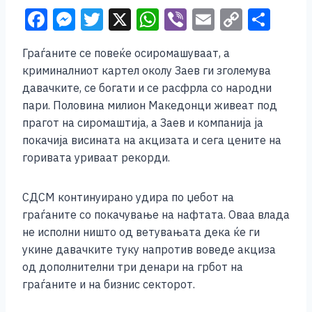
F
M
T
X
W
Vi
E
C
S
a
e
wi
h
b
m
o
h
Граѓаните се повеќе осиромашуваат, а
c
ss
tt
at
er
ai
p
ar
криминалниот картел околу Заев ги зголемува
e
e
er
s
l
y
e
давачките, се богати и се расфрла со народни
b
n
A
Li
пари. Половина милион Македонци живеат под
прагот на сиромаштија, а Заев и компанија ја
o
g
p
n
покачија висината на акцизата и сега цените на
o
er
p
k
горивата уриваат рекорди.
k
СДСМ континуирано удира по џебот на
граѓаните со покачување на нафтата. Оваа влада
не исполни ништо од ветувањата дека ќе ги
укине давачките туку напротив воведе акциза
од дополнителни три денари на грбот на
граѓаните и на бизнис секторот.