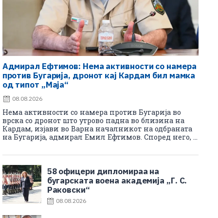
Адмирал Ефтимов: Нема активности со намера
против Бугарија, дронот кај Кардам бил мамка
од типот „Маја“
08.08.2026
Нема активности со намера против Бугарија во
врска со дронот што утрово падна во близина на
Кардам, изјави во Варна началникот на одбраната
на Бугарија, адмирал Емил Ефтимов. Според него, ...
58 офицери дипломираа на
бугарската воена академија „Г. С.
Раковски“
08.08.2026