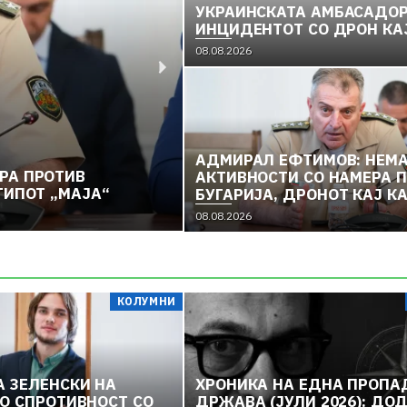
УКРАИНСКАТА АМБАСАДОР
ИНЦИДЕНТОТ СО ДРОН КА
КАРДАМ
08.08.2026
АДМИРАЛ ЕФТИМОВ: НЕМ
РА ПРОТИВ
УЧИТЕЛОТ НА СТАМБОЛО
АКТИВНОСТИ СО НАМЕРА 
ТИПОТ „МАЈА“
КАНДИЛАРОВ И БИТКАТА
БУГАРИЈА, ДРОНОТ КАЈ К
БИЛ МАМКА ОД ТИПОТ „М
08.08.2026
08.08.2026
КОЛУМНИ
А ЗЕЛЕНСКИ НА
ХРОНИКА НА ЕДНА ПРОПА
ВО СПРОТИВНОСТ СО
ДРЖАВА (ЈУЛИ 2026): ДО