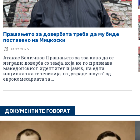
Прашањето за довербата треба да му биде
поставено на Мицкоски
09.07.2026
Атанас Величков Прашањето за тоа како да се
изгради доверба со земја, која не го признава
македонскиот идентитет и јазик, на една
национална телевизија, го „украде шоуто“ од
еврокомесарката за ...
ДОКУМЕНТИТЕ ГОВОРАТ