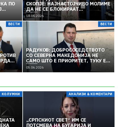
КА ПО
СКОПЈЕ: НАЈНАСТОЈЧИВО МОЛИМЕ
Ј
ДА НЕ СЕ БЛОКИРААТ
ГРАНИЧНИТЕ ПРЕМИНИ ИЛИ
18.06.2026
ПАТИШТАТА МЕЃУ БУГАРИЈА И
ВЕСТИ
ВЕСТИ
СЕВЕРНА МАКЕДОНИЈА
А
РАДУКОВ: ДОБРОСОСЕДСТВОТО
В ЗА МАКЕДОНИЈА: ЗАБОРАВЕНИОТ ГЕОРГИ
ПРОТИВ
СО СЕВЕРНА МАКЕДОНИЈА НЕ
 ЗА БУГАРСКОТО УЧИЛИШТЕ
АРДАМ
САМО ШТО Е ПРИОРИТЕТ, ТУКУ Е И
АЈА“
ХОРИЗОНТАЛЕН КРИТЕРИУМ
05.06.2026
КОЛУМНИ
АНАЛИЗИ & КОМЕНТАРИ
ДНАТА
„СРПСКИОТ СВЕТ“ ИМ СЕ
ДЕКА
ПОТСМЕВА НА БУГАРИЈА И