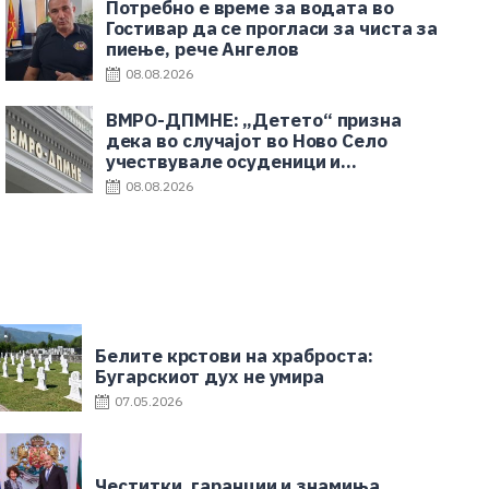
Потребно е време за водата во
Гостивар да се прогласи за чиста за
пиење, рече Ангелов
08.08.2026
ВМРО-ДПМНЕ: „Детето“ призна
дека во случајот во Ново Село
учествувале осуденици и
насилници, ова е талогот на
08.08.2026
Македонија
Белите крстови на храброста:
Бугарскиот дух не умира
07.05.2026
Честитки, гаранции и знамиња