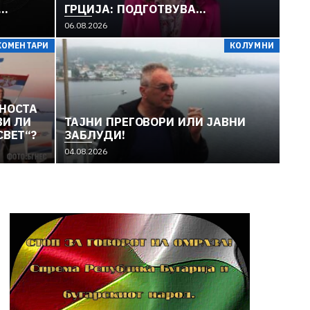
ГРЦИЈА: ПОДГОТВУВА
УЈАТ
СКАНДАЛОЗНА СКУЛПТУРА НА
06.08.2026
„МАЈКА МАКЕДОНИЈА“
КОМЕНТАРИ
КОЛУМНИ
 СЕ
ЈАТА
И
СНОСТА
ВИ ЛИ
TAЈНИ ПРЕГОВОРИ ИЛИ ЈАВНИ
СВЕТ“?
ЗАБЛУДИ!
04.08.2026