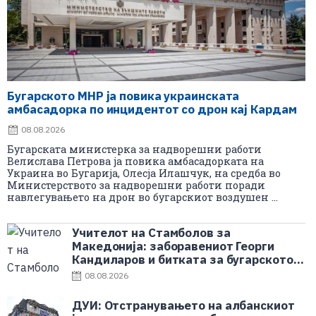
Бугарското МНР ја повика украинската
амбасадорка по инцидентот со дрон кај Кардам
08.08.2026
Бугарската министерка за надворешни работи
Велислава Петрова ја повика амбасадорката на
Украина во Бугарија, Олесја Илашчук, на средба во
Министерството за надворешни работи поради
навлегувањето на дрон во бугарскиот воздушен ...
Учителот на Стамболов за
Македонија: заборавениот Георги
Кандиларов и битката за бугарското
училиште
08.08.2026
ДУИ: Отстранувањето на албанскиот