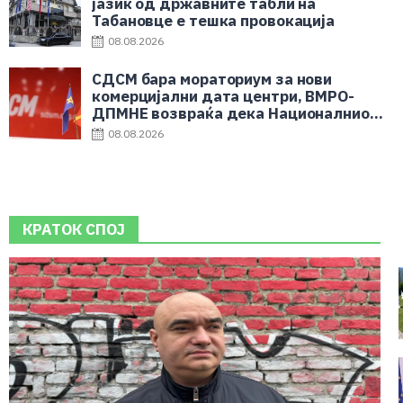
јазик од државните табли на
Табановце е тешка провокација
08.08.2026
СДСМ бара мораториум за нови
комерцијални дата центри, ВМРО-
ДПМНЕ возвраќа дека Националниот
дата центар е во корист на граѓаните
08.08.2026
КРАТОК СПОЈ