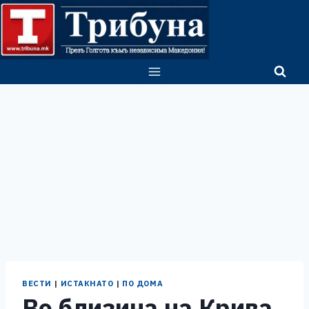
Skip
to
content
ВЕСТИ
|
ИСТАКНАТО
|
ПО ДОМА
Во близина на Крива