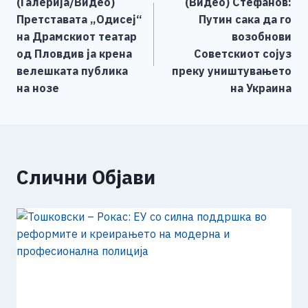
(Галерија/Видео)
(Видео) Стефанов:
o
g
p
n
на
Претставата „Одисеј“
Путин сака да го
o
er
p
k
напис
на Драмскиот театар
возобнови
k
од Пловдив ја крена
Советскиот сојуз
велешката публика
преку уништувањето
на нозе
на Украина
Слични Објави