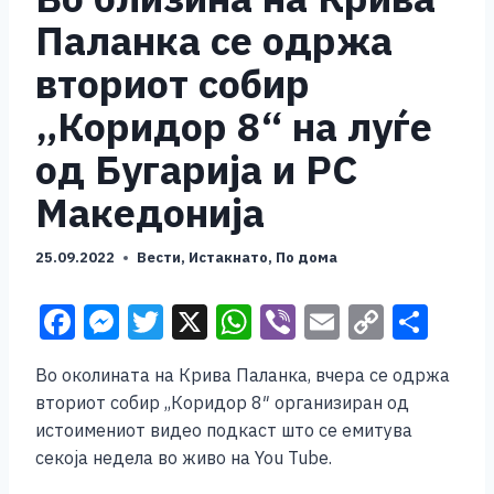
Паланка се одржа
вториот собир
„Коридор 8“ на луѓе
од Бугарија и РС
Македонија
25.09.2022
Вести
,
Истакнато
,
По дома
F
M
T
X
W
Vi
E
C
S
a
e
wi
h
b
m
o
h
Во околината на Крива Паланка, вчера се одржа
c
ss
tt
at
er
ai
p
ar
вториот собир ,,Коридор 8″ организиран од
e
e
er
s
l
y
e
истоимениот видео подкаст што се емитува
b
n
A
Li
секоја недела во живо на You Tube.