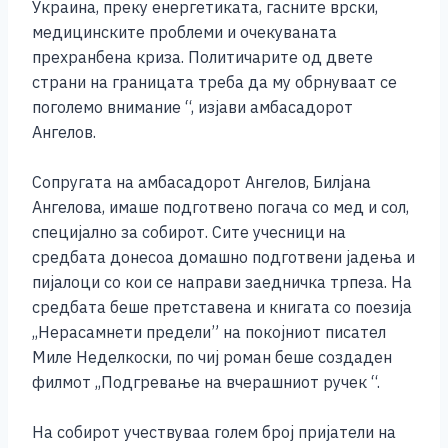
Украина, преку енергетиката, гасните врски,
медицинските проблеми и очекуваната
прехранбена криза. Политичарите од двете
страни на границата треба да му обрнуваат се
поголемо внимание “, изјави амбасадорот
Ангелов.
Сопругата на амбасадорот Ангелов, Билјана
Ангелова, имаше подготвено погача со мед и сол,
специјално за собирот. Сите учесници на
средбата донесоа домашно подготвени јадења и
пијалоци со кои се направи заедничка трпеза. На
средбата беше претставена и книгата со поезија
,,Нерасамнети предели” на покојниот писател
Миле Неделкоски, по чиј роман беше создаден
филмот ,,Подгревање на вчерашниот ручек “.
На собирот учествуваа голем број пријатели на