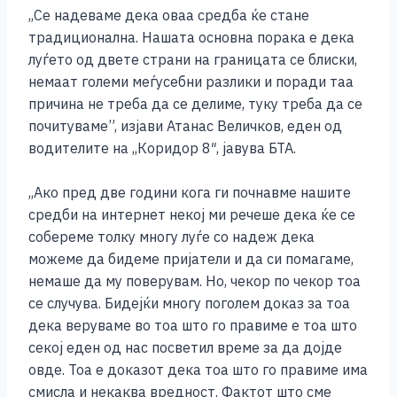
o
g
p
n
,,Се надеваме дека оваа средба ќе стане
o
er
p
k
традиционална. Нашата основна порака е дека
k
луѓето од двете страни на границата се блиски,
немаат големи меѓусебни разлики и поради таа
причина не треба да се делиме, туку треба да се
почитуваме”, изјави Атанас Величков, еден од
водителите на ,,Коридор 8″, јавува БТА.
,,Ако пред две години кога ги почнавме нашите
средби на интернет некој ми речеше дека ќе се
собереме толку многу луѓе со надеж дека
можеме да бидеме пријатели и да си помагаме,
немаше да му поверувам. Но, чекор по чекор тоа
се случува. Бидејќи многу поголем доказ за тоа
дека веруваме во тоа што го правиме е тоа што
секој еден од нас посветил време за да дојде
овде. Тоа е доказот дека тоа што го правиме има
смисла и некаква вредност. Фактот што сме