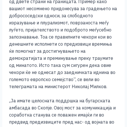
од двете страни на границата. Пример како
вашиот несомнено придонесува за градењето на
добрососедски односи, за слободното
изразување и плурализмот, поврзаноста меѓу
луѓето, пријателството и подоброто меѓусебно
запознавање. Тоа се правилните чекори кои во
денешните исполнети со предизвици времиња
ќе помогнат за достигнувањето на
демократијата и преминување преку траумите
од минатото. Исто така сум сигурен дека овие
чекори ќе не однесат до заедничката иднина во
големото европско семејство”, се вели во
телеграмата на министерот Николај Милков.
,,Ја имате целосната поддршка на бугарската
амбасада во Скопје. Овој мост за комуникација и
соработка станува се поважен имајќи ги во
предвид предизвиците пред нас- од војната во