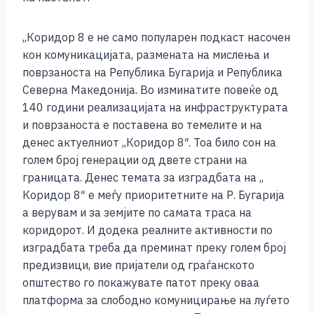
,,Коридор 8 е не само популарен подкаст насочен
кон комуникацијата, размената на мислења и
поврзаноста на Република Бугарија и Република
Северна Македонија. Во изминатите повеќе од
140 години реализацијата на инфраструктурата
и поврзаноста е поставена во темелите и на
денес актуелниот ,,Коридор 8″. Тоа било сон на
голем број генерации од двете страни на
границата. Денес темата за изградбата на ,,
Коридор 8″ е меѓу приоритетните на Р. Бугарија
а верувам и за земјите по самата траса на
коридорот. И додека реалните активности по
изградбата треба да преминат преку голем број
предизвици, вие пријатели од граѓанското
општество го покажувате патот преку оваа
платформа за слободно комуницирање на луѓето