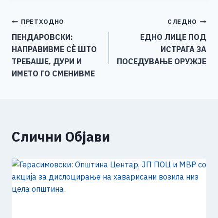
e
e
er
s
l
y
e
Навигација
ПРЕТХОДНО
СЛЕДНО
b
n
A
Li
ПЕНДАРОВСКИ:
ЕДНО ЛИЦЕ ПОД
o
g
p
n
на
НАПРАВИВМЕ СЀ ШТО
ИСТРАГА ЗА
o
er
p
k
напис
ТРЕБАШЕ, ДУРИ И
ПОСЕДУВАЊЕ ОРУЖЈЕ
k
ИМЕТО ГО СМЕНИВМЕ
Слични Објави