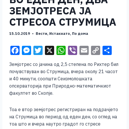
ЗЕМЈОТРЕСА ЈА
СТРЕСОА СТРУМИЦА
15.10.2019
Вести
,
Истакнато
,
По дома
F
M
T
X
W
Vi
E
C
S
a
e
wi
h
b
m
o
h
Земјотрес со јачина од 2,5 степена по Рихтер бил
c
ss
tt
at
er
ai
p
ar
почувствуван во Струмица, вчера околу 21 часот
e
e
er
s
l
y
e
и 40 минути, соопшти Сеизмолошката
b
n
A
Li
опсерваторија при Природно-математичкиот
факултет во Скопје.
o
g
p
n
o
er
p
k
Тоа е втор земјотрес регистриран на подрачјето
k
на Струмица во период од еден ден, со оглед на
тоа што и вчера наутро градот го стресе