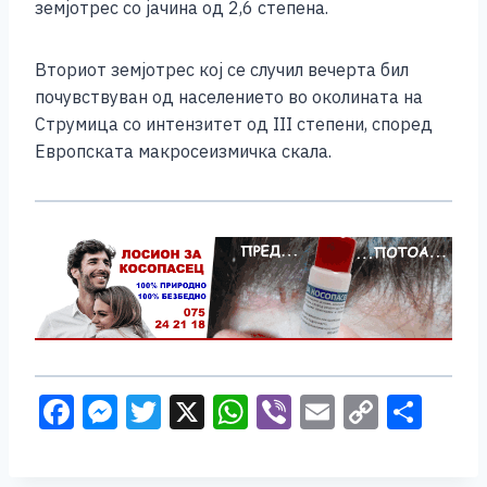
земјотрес со јачина од 2,6 степена.
Вториот земјотрес кој се случил вечерта бил
почувствуван од населението во околината на
Струмица со интензитет од III степени, според
Европската макросеизмичка скала.
F
M
T
X
W
Vi
E
C
S
a
e
wi
h
b
m
o
h
c
ss
tt
at
er
ai
p
ar