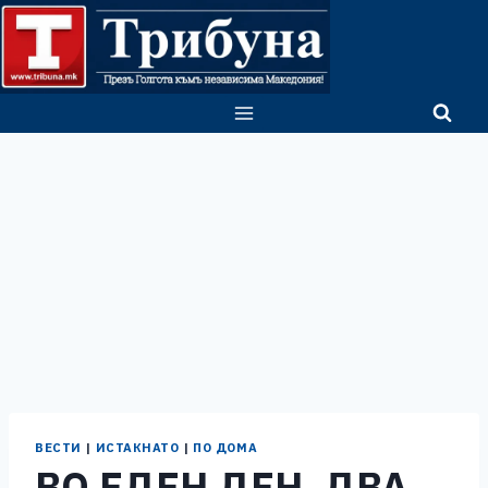
Skip
to
content
ВЕСТИ
|
ИСТАКНАТО
|
ПО ДОМА
ВО ЕДЕН ДЕН, ДВА