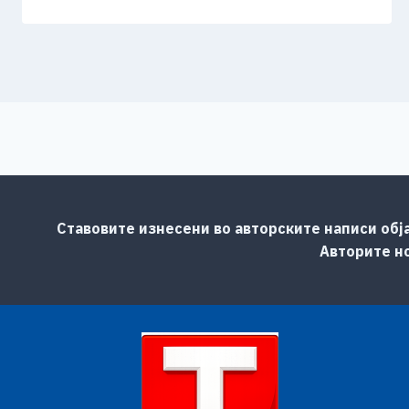
Ставовите изнесени во авторските написи обј
Авторите но