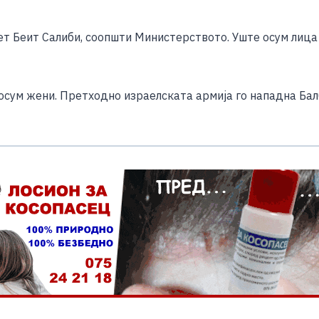
e
ет Беит Салиби, соопшти Министерството. Уште осум лица 
сум жени. Претходно израелската армија го нападна Балбе