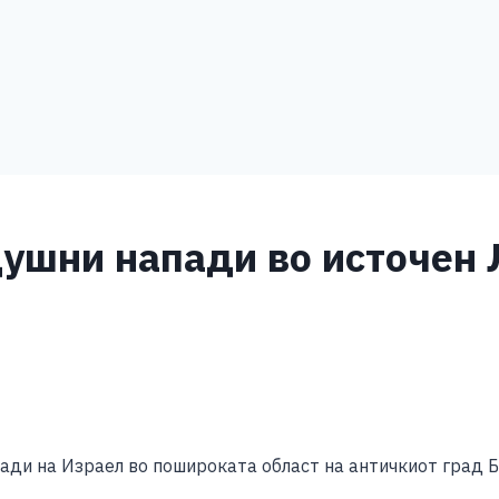
ушни напади во источен 
S
h
ади на Израел во пошироката област на античкиот град Б
ar