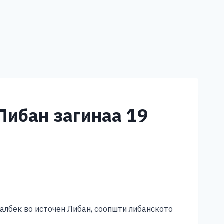
Либан загинаа 19
албек во источен Либан, соопшти либанското