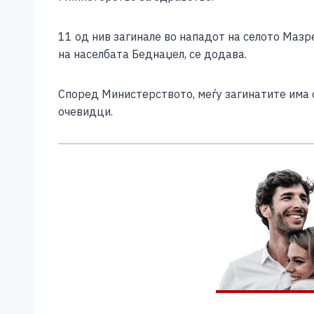
e
e
er
s
l
y
b
n
A
Li
11 од нив загинале во нападот на селото Мазр
o
g
p
n
на населбата Беднаџел, се додава.
o
er
p
k
Според Министерството, меѓу загинатите има о
k
очевидци.