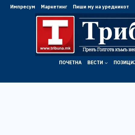
Skip
Импресум
Маркетинг
Пиши му на уредникот
to
content
ПОЧЕТНА
ВЕСТИ
ПОЗИЦИ