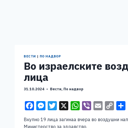
ВЕСТИ
|
ПО НАДВОР
Во израелските возд
лица
31.10.2024
Вести
,
По надвор
F
M
T
X
W
Vi
E
C
a
e
wi
h
b
m
o
Вкупно 19 лица загинаа вчера во воздушни нап
c
ss
tt
at
er
ai
p
Министерство за здравство.