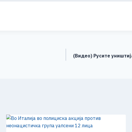
S
h
ar
e
(Видео) Русите уништиј