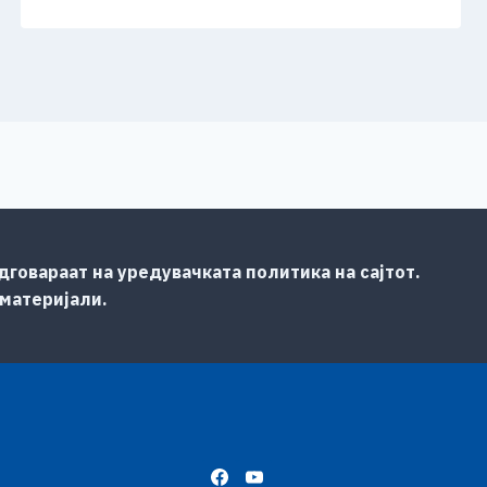
говараат на уредувачката политика на сајтот.
 материјали.