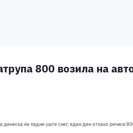
затрупа 800 возила на ав
S
h
денеска ќе падне уште снег, еден ден откако речиси 800
ar