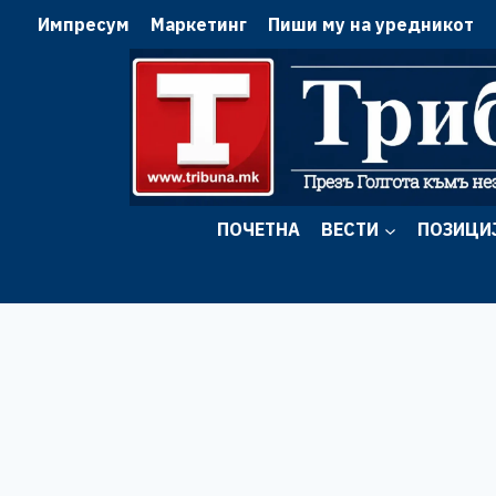
Skip
Импресум
Маркетинг
Пиши му на уредникот
to
content
ПОЧЕТНА
ВЕСТИ
ПОЗИЦИ