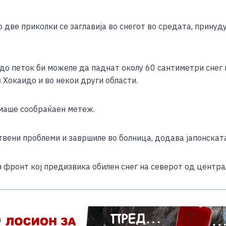
e
две приколки се заглавија во снегот во средата, принуду
о петок би можеле да паднат околу 60 сантиметри снег во
в Хокаидо и во некои други области.
маше сообраќаен метеж.
вени проблеми и завршиле во болница, додава јапонската
ронт кој предизвика обилен снег на северот од централн