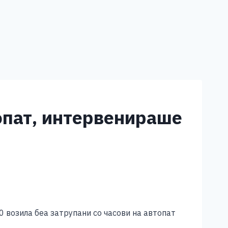
топат, интервенираше
 возила беа затрупани со часови на автопат