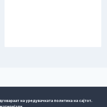
говараат на уредувачката политика на сајтот.
 материјали.