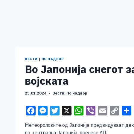
ВЕСТИ
|
ПО НАДВОР
Во Јапонија снегот 
војската
25.01.2024
Вести
,
По надвор
F
M
T
X
W
Vi
E
C
a
e
wi
h
b
m
o
Метеоролозите од Јапонија предвидуваат дека 
c
ss
tt
at
er
ai
p
во централна Јапонија, пренесе АП.