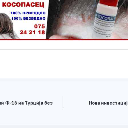
S
h
ar
e
и Ф-16 на Турција без
Нова инвестициј