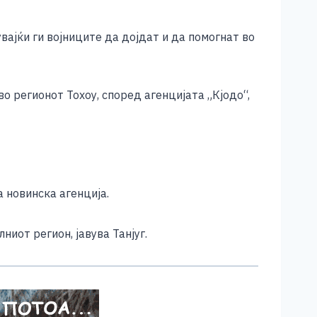
вајќи ги војниците да дојдат и да помогнат во
 регионот Тохоу, според агенцијата „Кјодо“,
 новинска агенција.
иот регион, јавува Танјуг.