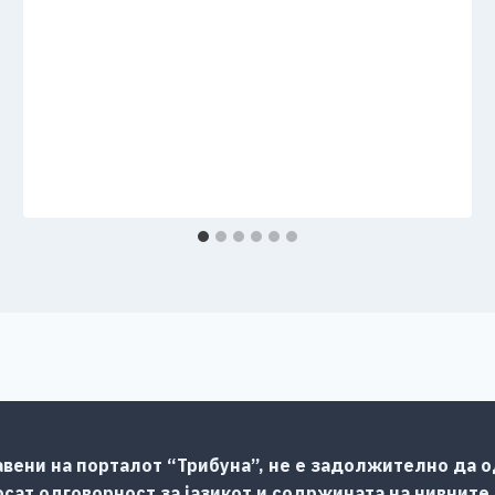
авени на порталот “Трибуна”, не е задолжително да од
сат одговорност за јазикот и содржината на нивните