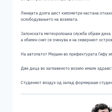
e
e
er
s
l
y
b
n
A
Li
Линијата долга шест километри настана откако 
o
g
p
n
ослободувањето на возилата.
o
er
p
k
Јапонската метеоролошка служба објави дека д
k
а обилен снег се очекува и на северниот остро
На автопатот Мејшин во префектурата Гифу и
Две деца во заглавеното возило имале здравст
Студениот воздух од запад формираше студен ф